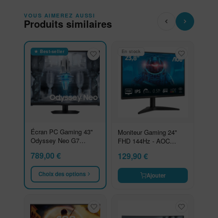
VOUS AIMEREZ AUSSI
Produits similaires
★ Best-seller
En stock
Écran PC Gaming 43"
Moniteur Gaming 24"
Odyssey Neo G7
FHD 144Hz - AOC
G70NC UHD 4K 144Hz
24B36X
789,00
€
129,90
€
Choix des options
Ajouter