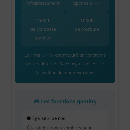
rafraîchissement
réponse MPRT
2500:1
1000R
de contraste
de courbure
statique
Le 1 ms MPRT est mesuré en conditions
de test internes Samsung et nécessite
l’activation du mode extrême.
🎮 Les fonctions gaming
⚫ Égaliseur de noir
Éclaircit les zones sombres pour