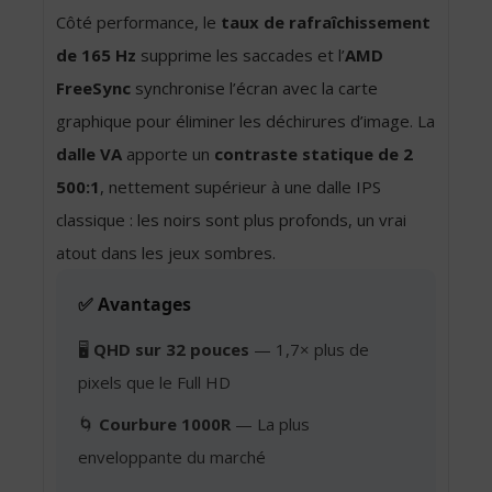
Côté performance, le
taux de rafraîchissement
de 165 Hz
supprime les saccades et l’
AMD
FreeSync
synchronise l’écran avec la carte
graphique pour éliminer les déchirures d’image. La
dalle VA
apporte un
contraste statique de 2
500:1
, nettement supérieur à une dalle IPS
classique : les noirs sont plus profonds, un vrai
atout dans les jeux sombres.
✅ Avantages
🖥️
QHD sur 32 pouces
— 1,7× plus de
pixels que le Full HD
🌀
Courbure 1000R
— La plus
enveloppante du marché