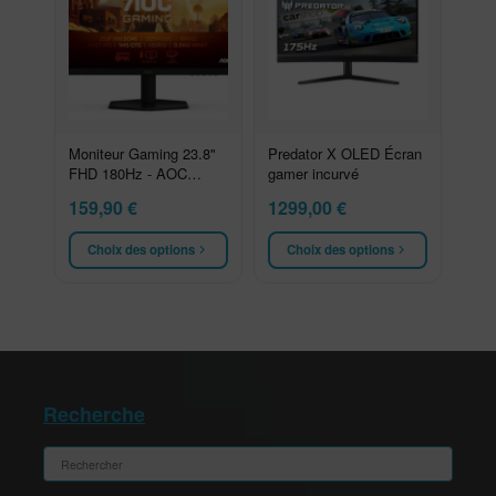
Moniteur Gaming 23.8"
Predator X OLED Écran
FHD 180Hz - AOC
gamer incurvé
24G42E
159,90
€
1299,00
€
Choix des options
Choix des options
Recherche