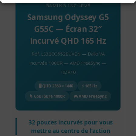
GAMING INCURVÉ
Samsung Odyssey G5
G55C — Écran 32″
incurvé QHD 165 Hz
Réf. LS32CG552EUXEN — Dalle VA
incurvée 1000R — AMD FreeSync —
HDR10
🖥️ QHD 2560 × 1440
⚡ 165 Hz
🌀 Courbure 1000R
🎮 AMD FreeSync
32 pouces incurvés pour vous
mettre au centre de l’action