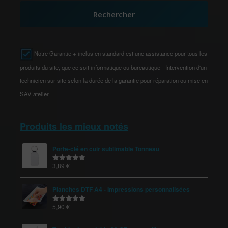
Rechercher
Notre Garantie + inclus en standard est une assistance pour tous les
produits du site, que ce soit informatique ou bureautique - Intervention d'un
technicien sur site selon la durée de la garantie pour réparation ou mise en
SAV atelier
Produits les mieux notés
Porte-clé en cuir sublimable Tonneau
3,89
€
Note
5.00
sur 5
Planches DTF A4 - Impressions personnalisées
5,90
€
Note
5.00
sur 5