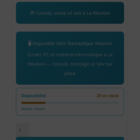
💬 Conseil, vente et SAV à La Réunion
🖥️ Disponible chez Bureautique Réunion
Écrans PC et matériel informatique à La
Réunion — Conseil, montage et SAV sur
place
Disponibilité
25 en stock
Niveau : moyen
quantité de 32" Odyssey Gaming Monitor LS32CG552