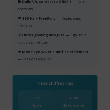
⚫
Dalle VA, contraste 2 500:1
— Noirs
profonds
🎮
165 Hz + FreeSync
— Fluide, sans
déchirure
🎯
Outils gaming intégrés
— Égaliseur
noir, viseur virtuel
👁️
Mode Eye Saver + anti-scintillement
— Sessions longues
⚡ Les chiffres clés
165
1 ms
Hz de
de temps de