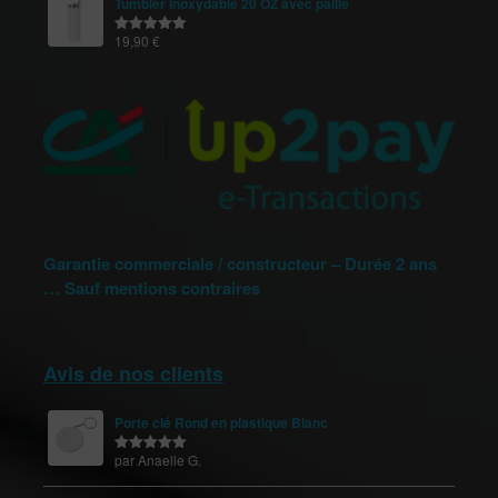
Tumbler inoxydable 20 OZ avec paille
19,90
€
Note
5.00
sur 5
Garantie commerciale / constructeur – Durée 2 ans
… Sauf mentions contraires
Avis de nos clients
Porte clé Rond en plastique Blanc
par Anaelle G.
Note
5
sur
5