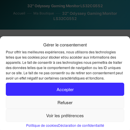
32″ Odyssey Gaming Monitor LS32CG552
Accueil
Ma Boutique
32″ Odyssey Gaming Monitor
LS32CG552
Gérer le consentement
Pour offrir les meilleures expériences, nous utilisons des technologies
telles que les cookies pour stocker et/ou accéder aux informations des
appareils. Le fait de consentir à ces technologies nous permettra de traiter
des données telles que le comportement de navigation ou les ID uniques
32″ Odyssey Gaming
sur ce site. Le fait de ne pas consentir ou de retirer son consentement peut
avoir un effet négatif sur certaines caractéristiques et fonctions.
Monitor LS32CG552
Accepter
Refuser
389,00
€
Voir les préférences
Politique de cookies
Déclaration de confidentialité
SAMSUNG ODYSSEY — ÉCRAN PC