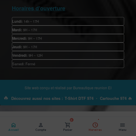
Horaires d’ouverture
Lundi:
14h – 17H
Mardi:
9H – 17H
Mercredi:
9H – 17H
Jeudi:
9H – 17H
Vendredi:
9H – 12H
Samedi: Fermé
Site web conçu et réalisé par
Bureautique reunion EI
🔥
🔥
Découvrez aussi nos sites :
T-Shirt DTF 974
•
Cartouche 974
0
home
person
shopping_cart
schedule
menu
Accueil
Compte
Panier
Horaires
Menu