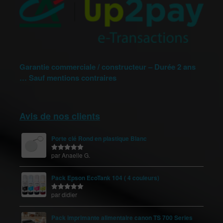
Garantie commerciale / constructeur – Durée 2 ans
… Sauf mentions contraires
Avis de nos clients
Porte clé Rond en plastique Blanc
par Anaelle G.
Note
5
sur
5
Pack Epson EcoTank 104 ( 4 couleurs)
par didier
Note
5
sur
5
Pack imprimante alimentaire canon TS 700 Series