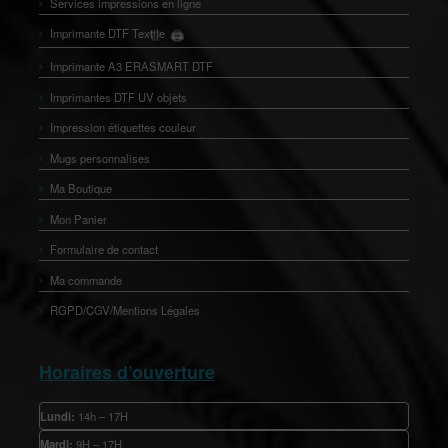
Services impressions en ligne
Imprimante DTF Textile
🖨️
👕
Imprimante A3 ERASMART DTF
Imprimantes DTF UV objets
Impression étiquettes couleur
Mugs personnalises
Ma Boutique
Mon Panier
Formulaire de contact
Ma commande
RGPD/CGV/Mentions Légales
Horaires d’ouverture
Lundi:
14h – 17H
Mardi:
9H – 17H