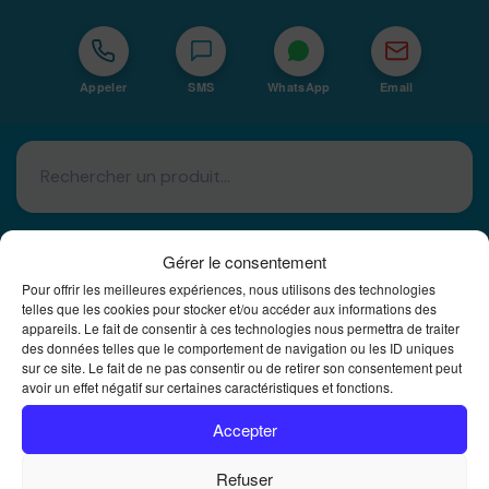
Appeler
SMS
WhatsApp
Email
Gérer le consentement
Pour offrir les meilleures expériences, nous utilisons des technologies
telles que les cookies pour stocker et/ou accéder aux informations des
Basé à La Réunion · 974
appareils. Le fait de consentir à ces technologies nous permettra de traiter
des données telles que le comportement de navigation ou les ID uniques
Bureautique Reunion Ei
sur ce site. Le fait de ne pas consentir ou de retirer son consentement peut
avoir un effet négatif sur certaines caractéristiques et fonctions.
Intégrateur de solutions d'impression Bureautique et
DTF à la Réunion
Accepter
Refuser