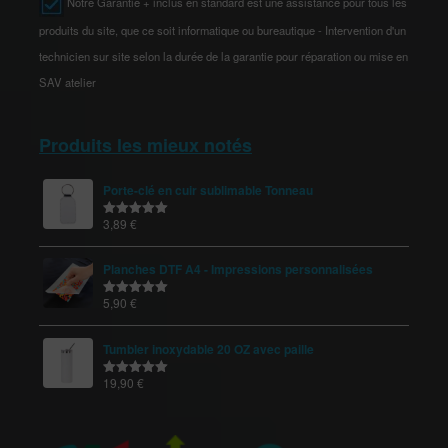
Notre Garantie + inclus en standard est une assistance pour tous les
produits du site, que ce soit informatique ou bureautique - Intervention d'un
technicien sur site selon la durée de la garantie pour réparation ou mise en
SAV atelier
Produits les mieux notés
Porte-clé en cuir sublimable Tonneau
3,89
€
Note
5.00
sur 5
Planches DTF A4 - Impressions personnalisées
5,90
€
Note
5.00
sur 5
Tumbler inoxydable 20 OZ avec paille
19,90
€
Note
5.00
sur 5