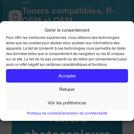
PAGE
Toners compatibles, R-
OEM et OEM
Gérer le consentement
Accueil
Toner
Pour offrir les meilleures expériences, nous utilisons des technologies
telles que les cookies pour stocker et/ou accéder aux informations des
appareils. Le fait de consentir à ces technologies nous permettra de traiter
des données telles que le comportement de navigation ou les ID uniques
sur ce site. Le fait de ne pas consentir ou de retirer son consentement peut
avoir un effet négatif sur certaines caractéristiques et fonctions.
Accepter
BUREAUTIQUE RÉUNION ·
Refuser
CONSOMMABLES D’IMPRESSION ·
974 / 976
Voir les préférences
Toners
Politique de cookies
Déclaration de confidentialité