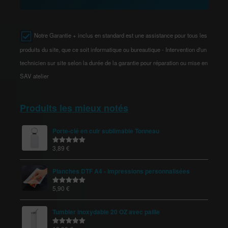
Notre Garantie + inclus en standard est une assistance pour tous les
produits du site, que ce soit informatique ou bureautique - Intervention d'un
technicien sur site selon la durée de la garantie pour réparation ou mise en
SAV atelier
Produits les mieux notés
Porte-clé en cuir sublimable Tonneau
3,89
€
Note
5.00
sur 5
Planches DTF A4 - Impressions personnalisées
5,90
€
Note
5.00
sur 5
Tumbler inoxydable 20 OZ avec paille