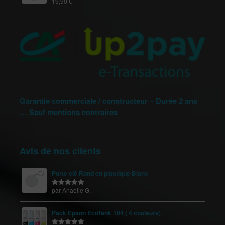
19,90
€
Note
5.00
sur 5
Garantie commerciale / constructeur – Durée 2 ans
… Sauf mentions contraires
Avis de nos clients
Porte clé Rond en plastique Blanc
par Anaelle G.
Note
5
sur
5
Pack Epson EcoTank 104 ( 4 couleurs)