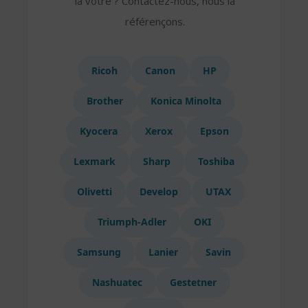
la vôtre ? Contactez-nous, nous la
référençons.
Ricoh
Canon
HP
Brother
Konica Minolta
Kyocera
Xerox
Epson
Lexmark
Sharp
Toshiba
Olivetti
Develop
UTAX
Triumph-Adler
OKI
Samsung
Lanier
Savin
Nashuatec
Gestetner