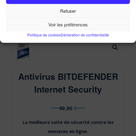
Antivirus BITDEFENDER Internet Security
Refuser
Accueil
Ma Boutique
Antivirus BITDEFENDER
Internet Security
Voir les préférences
Politique de cookies
Déclaration de confidentialité
Antivirus BITDEFENDER
Internet Security
49,90
€
La meilleure suite de sécurité contre les
menaces en ligne.