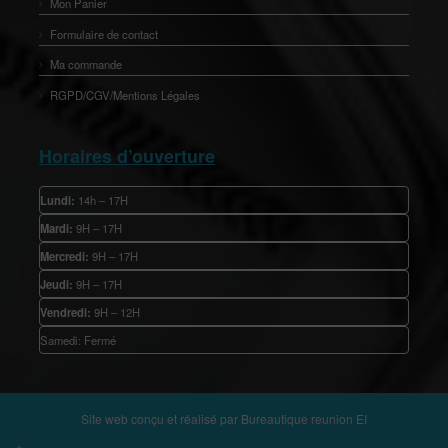
Mon Panier
Formulaire de contact
Ma commande
RGPD/CGV/Mentions Légales
Horaires d’ouverture
Lundi:
14h – 17H
Mardi:
9H – 17H
Mercredi:
9H – 17H
Jeudi:
9H – 17H
Vendredi:
9H – 12H
Samedi: Fermé
Site web conçu et réalisé par
Bureautique reunion EI