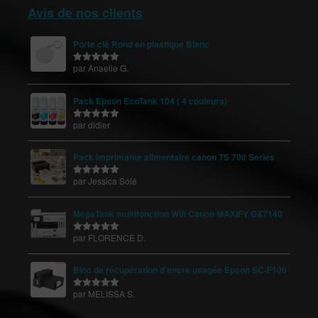
Avis de nos clients
Porte clé Rond en plastique Blanc
par Anaelle G.
Note
5
sur
5
Pack Epson EcoTank 104 ( 4 couleurs)
par didier
Note
5
sur
5
Pack imprimante alimentaire canon TS 700 Series
par Jessica Solé
Note
5
sur
5
MegaTank multifonction Wifi Canon MAXIFY GX7140
par FLORENCE D.
Note
5
sur
5
Bloc de récupération d'encre usagée Epson SC-F100
par MELISSA S.
Note
5
sur
5