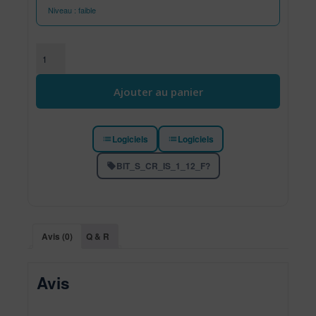
Niveau : faible
quantité de Antivirus BITDEFENDER Internet Security
Ajouter au panier
Logiciels
Logiciels
BIT_S_CR_IS_1_12_F?
Avis (0)
Q & R
Avis