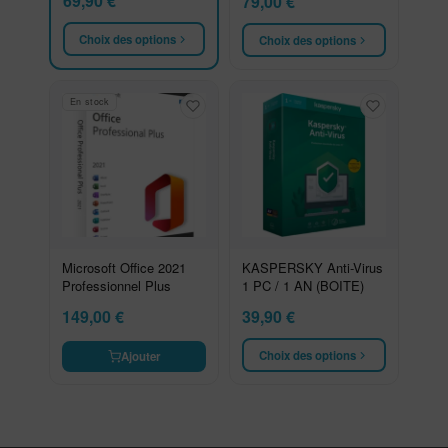
69,90
€
79,00
€
Choix des options
Choix des options
En stock
Microsoft Office 2021
KASPERSKY Anti-Virus
Professionnel Plus
1 PC / 1 AN (BOITE)
149,00
€
39,90
€
Choix des options
Ajouter