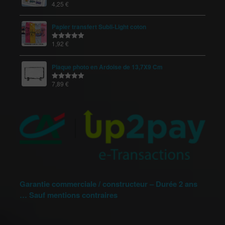
4,25
€
Note
5.00
sur 5
Papier transfert Subli-Light coton
1,92
€
Note
5.00
sur 5
Plaque photo en Ardoise de 13,7X9 Cm
7,89
€
Note
5.00
sur 5
Garantie commerciale / constructeur – Durée 2 ans
… Sauf mentions contraires