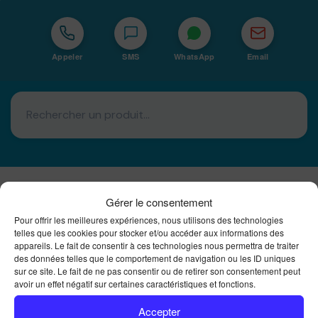
Appeler
SMS
WhatsApp
Email
Gérer le consentement
Basé à La Réunion · 974
Pour offrir les meilleures expériences, nous utilisons des technologies
Bureautique Reunion Ei
telles que les cookies pour stocker et/ou accéder aux informations des
appareils. Le fait de consentir à ces technologies nous permettra de traiter
Intégrateur de solutions d'impression Bureautique et
des données telles que le comportement de navigation ou les ID uniques
DTF à la Réunion
sur ce site. Le fait de ne pas consentir ou de retirer son consentement peut
avoir un effet négatif sur certaines caractéristiques et fonctions.
Accepter