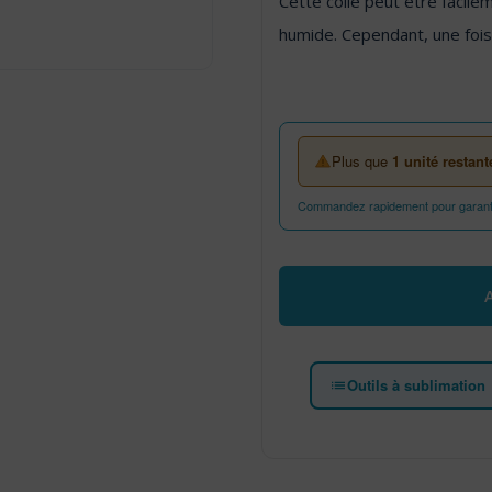
Cette colle peut être facile
humide. Cependant, une fois
Plus que
1 unité restant
Commandez rapidement pour garantir
quantité de APLI 16751- Glu
Outils à sublimation