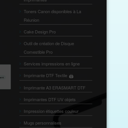
Toners Canon disponibles à La
Réunion
Cake Design Pro
Outil de création de Disque
Comestible Pro
Services impressions en ligne
Imprimante DTF Textile
🖨️
👕
ment
Imprimante A3 ERASMART DTF
Imprimantes DTF UV objets
Impression étiquettes couleur
Mugs personnalises