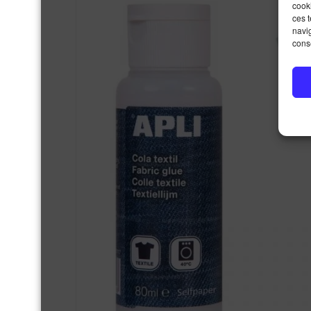
cooki
ces 
navig
conse