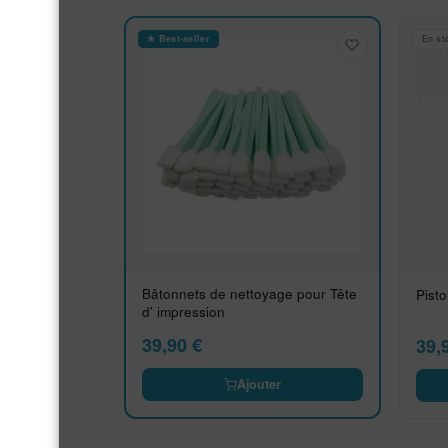
★ Best-seller
En st
Bâtonnets de nettoyage pour Tête
Pisto
d' impression
39,90
€
39,
Ajouter