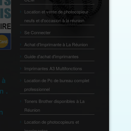
Location et vente de photocopieur
neufs et d'occasion à la réunion
Se Connecter
Achat d'Imprimante à La Réunion
Guide d'achat d'imprimantes
Imprimantes A3 Multifonctions
 à
Location de Pc de bureau complet
n .
professionnel
Toners Brother disponibles à La
Réunion
on
Location de photocopieurs et
imprimantes