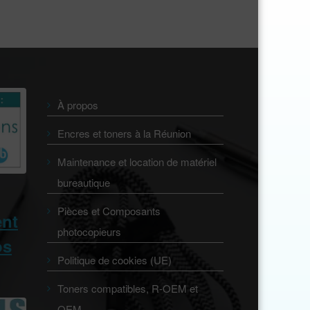
À propos
Encres et toners à la Réunion
Maintenance et location de matériel
bureautique
Pièces et Composants
ent
photocopieurs
os
Politique de cookies (UE)
Toners compatibles, R-OEM et
OEM