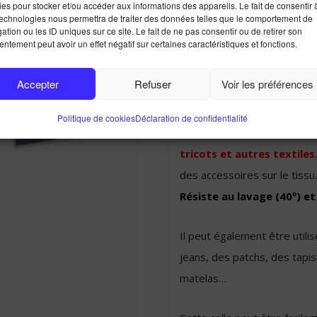
APLI 16751- G
es pour stocker et/ou accéder aux informations des appareils. Le fait de consentir 
technologies nous permettra de traiter des données telles que le comportement de
ation ou les ID uniques sur ce site. Le fait de ne pas consentir ou de retirer son
ntement peut avoir un effet négatif sur certaines caractéristiques et fonctions.
Accepter
Refuser
Voir les préférences
Politique de cookies
Déclaration de confidentialité
Colle pour textiles qui ad
tricots et autres textiles
des accessoires sur le tissu
Résiste au lavage (40º) e
Il peut également être utili
jeans, des patchs, des tapi
matelas…