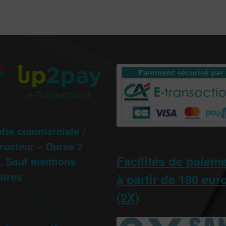
tie commerciale /
ructeur – Durée 2
Facilités de paiem
 Sauf mentions
aires
à partir de 180 eur
(2X)