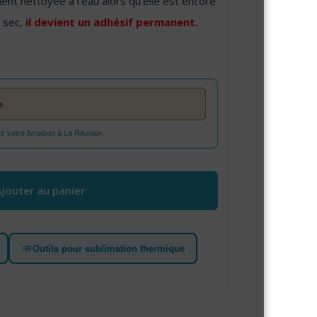
ment nettoyée à l’eau alors qu’elle est encore
 sec,
il devient un adhésif permanent.
e
 votre livraison à La Réunion
e spéciale textile 80 ml
Ajouter au panier
Outils pour sublimation thermique