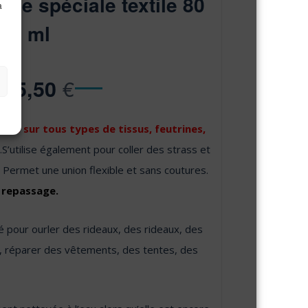
lue spéciale textile 80
à
ml
€
15,50
hère sur tous types de tissus, feutrines,
..S’utilise également pour coller des strass et
. Permet une union flexible et sans coutures.
t repassage.
sé pour ourler des rideaux, des rideaux, des
s, réparer des vêtements, des tentes, des