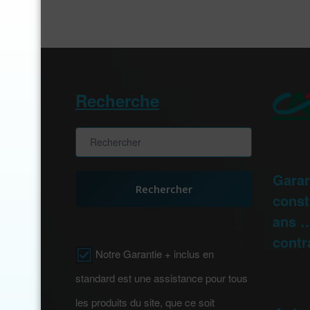
Recherche
Garan
Rechercher
const
ans …
contr
Notre Garantie + inclus en
standard est une assistance pour tous
les produits du site, que ce soit