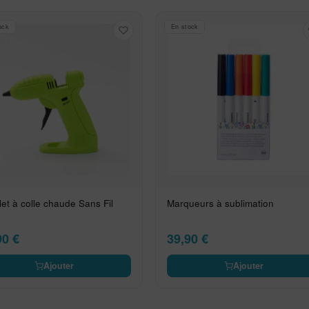
ock
En stock
let à colle chaude Sans Fil
Marqueurs à sublimation
90
€
39,90
€
Ajouter
Ajouter