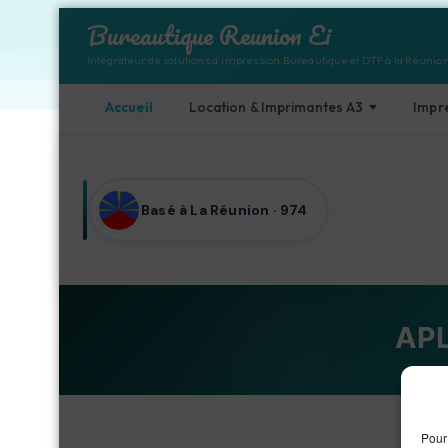
Bureautique Reunion Ei
Intégrateur de solutions d'impression Bureautique et DTF à la Réunio
Accueil
Location & Imprimantes A3
Impr
Aller au contenu
Basé à La Réunion · 974
APL
Ac
Pour 