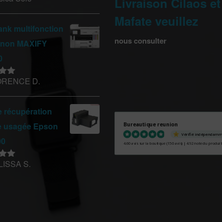
Livraison Cilaos et
Mafate veuillez
nk multifonction
nous consulter
anon MAXIFY
0
ORENCE D.
sur
e récupération
e usagée Epson
Bureautique reunion
Vérifié indépendam
00
4.60 avis sur la boutique
(150 avis)
|
4.92 note du produit
LISSA S.
sur