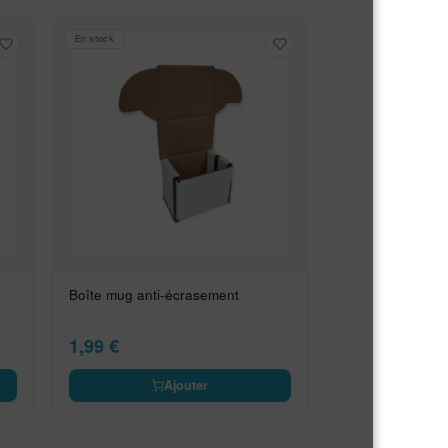
En stock
Boîte mug anti-écrasement
1,99
€
Ajouter