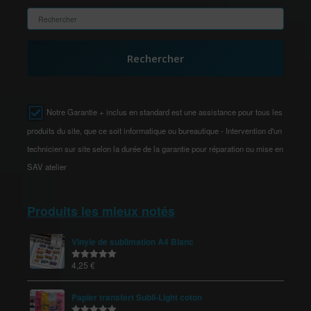
Rechercher
Notre Garantie + inclus en standard est une assistance pour tous les
produits du site, que ce soit informatique ou bureautique - Intervention d'un
technicien sur site selon la durée de la garantie pour réparation ou mise en
SAV atelier
Produits les mieux notés
Vinyle de sublimation A4 Blanc
4,25
€
Note
5.00
sur 5
Papier transfert Subli-Light coton