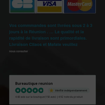
Vos commmandes sont livrées sous 2 à 3
jours à la Réunion . … La qualité et la
rapidité de livraison sont primordiales.
Livraison Cilaos et Mafate veuillez
nous consulter
Bureautique reunion
Vérifié indépendamment
4.60 avis sur la boutique
(150 avis)
|
4.92 note du produit