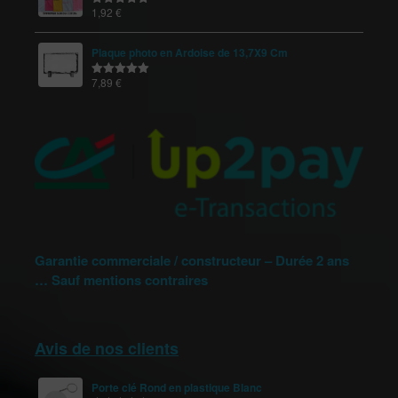
1,92
€
Note
5.00
sur 5
Plaque photo en Ardoise de 13,7X9 Cm
7,89
€
Note
5.00
sur 5
Garantie commerciale / constructeur – Durée 2 ans
… Sauf mentions contraires
Avis de nos clients
Porte clé Rond en plastique Blanc