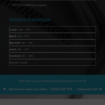
RGPD/CGV/Mentions Légales
Horaires d’ouverture
Lundi:
14h – 17H
Mardi:
9H – 17H
Mercredi:
9H – 17H
Jeudi:
9H – 17H
Vendredi:
9H – 12H
Samedi: Fermé
Site web conçu et réalisé par
Bureautique reunion EI
🔥
🔥
Découvrez aussi nos sites :
T-Shirt DTF 974
•
Cartouche 974