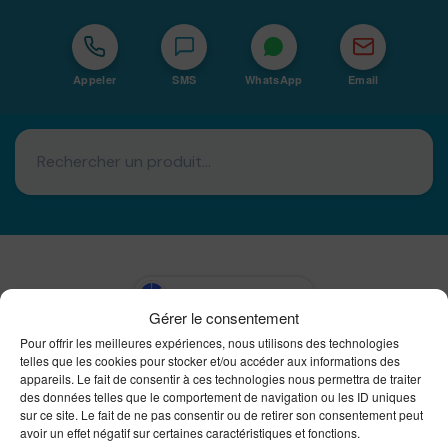
Appeler
SMS
WhatsApp
Email
Basé à La Réunion · 974
Gérer le consentement
Bureautique Reunion Ei
Pour offrir les meilleures expériences, nous utilisons des technologies
Intégrateur de solutions d'impression Bureautique et
telles que les cookies pour stocker et/ou accéder aux informations des
DTF à la Réunion
appareils. Le fait de consentir à ces technologies nous permettra de traiter
des données telles que le comportement de navigation ou les ID uniques
sur ce site. Le fait de ne pas consentir ou de retirer son consentement peut
avoir un effet négatif sur certaines caractéristiques et fonctions.