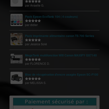
par Anaelle G.
Note
5
sur
5
Pack Epson EcoTank 104 ( 4 couleurs)
par didier
Note
5
sur
5
Pack imprimante alimentaire canon TS 700 Series
par Jessica Solé
Note
5
sur
5
MegaTank multifonction Wifi Canon MAXIFY GX7140
par FLORENCE D.
Note
5
sur
5
Bloc de récupération d'encre usagée Epson SC-F100
par MELISSA S.
Note
5
sur
5