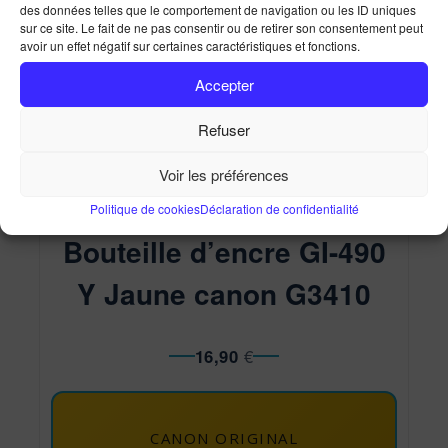
des données telles que le comportement de navigation ou les ID uniques
Bouteille d’encre GI-490 Y Jaune canon G3410
sur ce site. Le fait de ne pas consentir ou de retirer son consentement peut
avoir un effet négatif sur certaines caractéristiques et fonctions.
Accueil
Ma Boutique
Bouteille d’encre GI-490 Y
Jaune canon G3410
Accepter
Refuser
Voir les préférences
Politique de cookies
Déclaration de confidentialité
Bouteille d’encre GI-490
Y Jaune canon G3410
16,90
€
CANON ORIGINAL