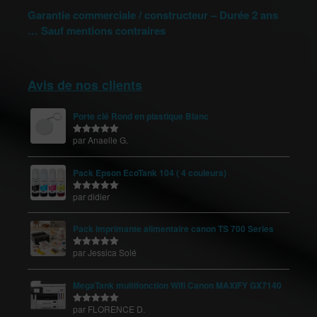
Garantie commerciale / constructeur – Durée 2 ans
… Sauf mentions contraires
Avis de nos clients
Porte clé Rond en plastique Blanc
par Anaelle G.
Note
5
sur
5
Pack Epson EcoTank 104 ( 4 couleurs)
par didier
Note
5
sur
5
Pack imprimante alimentaire canon TS 700 Series
par Jessica Solé
Note
5
sur
5
MegaTank multifonction Wifi Canon MAXIFY GX7140
par FLORENCE D.
Note
5
sur