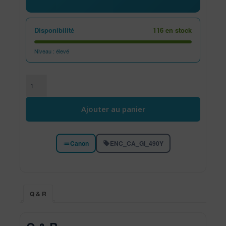
Disponibilité
116 en stock
Niveau : élevé
quantité de Bouteille d'encre GI-490 Y Jaune canon G3410
Ajouter au panier
Canon
ENC_CA_GI_490Y
Q & R