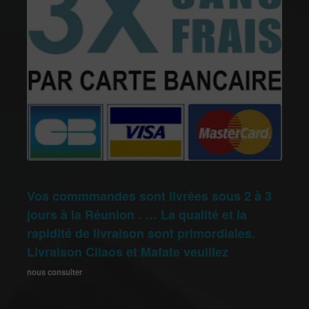
Vos commmandes sont livrées sous 2 à 3
jours à la Réunion . … La qualité et la
rapidité de livraison sont primordiales.
Livraison Cilaos et Mafate veuillez
nous consulter