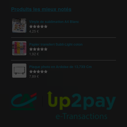
Produits les mieux notés
Vinyle de sublimation A4 Blanc
4,25
€
Note
5.00
sur 5
Papier transfert Subli-Light coton
1,92
€
Note
5.00
sur 5
Plaque photo en Ardoise de 13,7X9 Cm
7,89
€
Note
5.00
sur 5