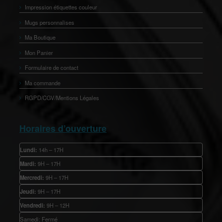
Impression étiquettes couleur
Mugs personnalises
Ma Boutique
Mon Panier
Formulaire de contact
Ma commande
RGPD/CGV/Mentions Légales
Horaires d’ouverture
Lundi:
14h – 17H
Mardi:
9H – 17H
Mercredi:
9H – 17H
Jeudi:
9H – 17H
Vendredi:
9H – 12H
Samedi: Fermé