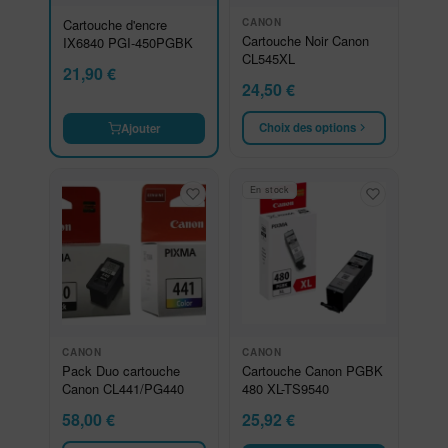
Cartouche d'encre
CANON
Cartouche Noir Canon
IX6840 PGI-450PGBK
CL545XL
21,90
€
24,50
€
Choix des options
Ajouter
En stock
CANON
CANON
Pack Duo cartouche
Cartouche Canon PGBK
Canon CL441/PG440
480 XL-TS9540
58,00
€
25,92
€