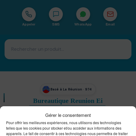
Appeler
SMS
WhatsApp
Email
Basé à La Réunion · 974
Bureautique Reunion Ei
Intégrateur de solutions d'impression Bureautique et
DTF à la Réunion
Gérer le consentement
Pour offrir les meilleures expériences, nous utilisons des technologies
telles que les cookies pour stocker et/ou accéder aux informations des
appareils. Le fait de consentir à ces technologies nous permettra de traiter