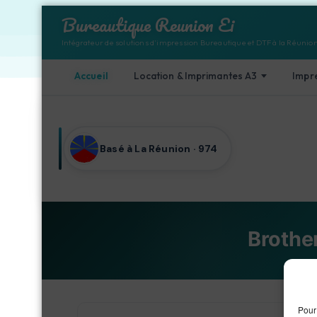
Bureautique Reunion Ei
Intégrateur de solutions d'impression Bureautique et DTF à la Réunio
Accueil
Location & Imprimantes A3
Impr
Aller au contenu
Basé à La Réunion · 974
Brothe
Accue
Pour 