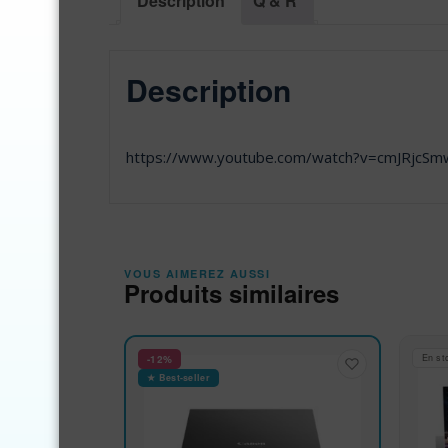
Description
Q & R
Description
https://www.youtube.com/watch?v=cmJRjcS
VOUS AIMEREZ AUSSI
Produits similaires
En st
-12%
★ Best-seller