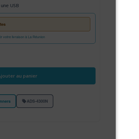
s une USB
tes
 votre livraison à La Réunion
300N - scanner de documents
Ajouter au panier
nners
ADS-4300N