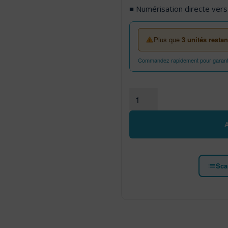
■ Numérisation directe ver
Plus que
3 unités restan
Commandez rapidement pour garantir
quantité de Brother ADS-4
Sca