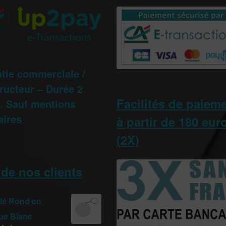
tie commerciale /
ructeur – Durée 2
Facilités de paiem
 Sauf mentions
aires
à partir de 180 eur
(2X)
 de nos clients
clé Rond en
que Blanc