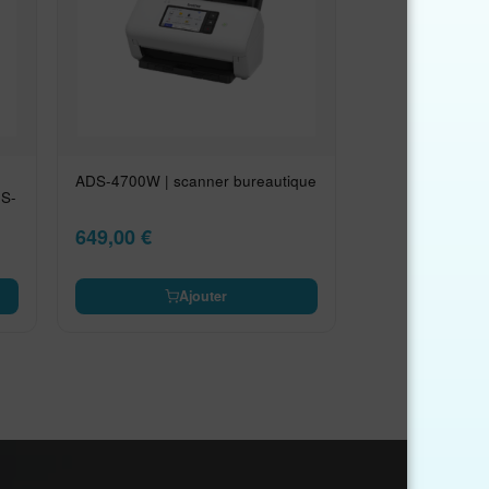
ADS-4700W | scanner bureautique
DS-
649,00
€
Ajouter