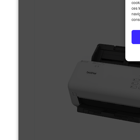
cooki
ces 
navig
conse