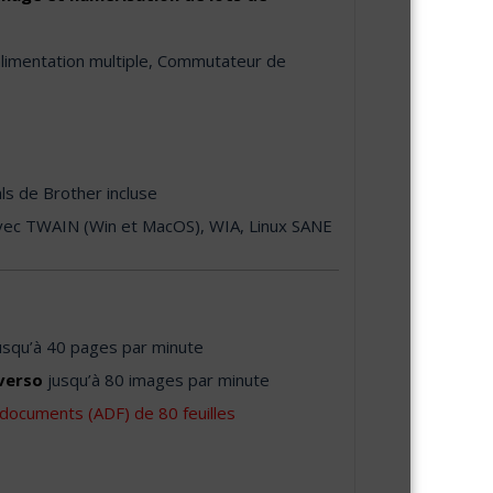
’alimentation multiple, Commutateur de
als de Brother incluse
avec TWAIN (Win et MacOS), WIA, Linux SANE
usqu’à 40 pages par minute
verso
jusqu’à 80 images par minute
documents (ADF) de 80 feuilles