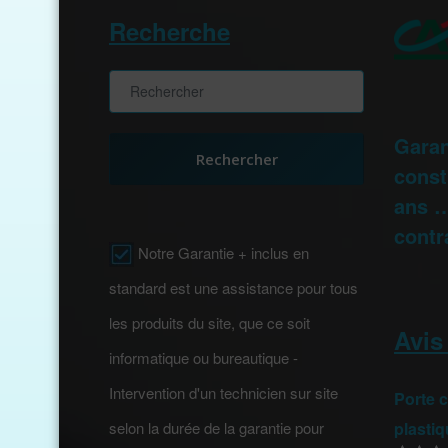
Recherche
Garan
Rechercher
const
ans …
contr
Notre Garantie + inclus en
standard est une assistance pour tous
les produits du site, que ce soit
Avis
informatique ou bureautique -
Intervention d'un technicien sur site
Porte 
selon la durée de la garantie pour
plasti