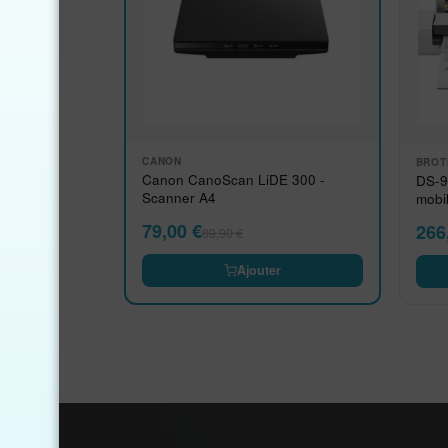
CANON
BROT
Canon CanoScan LiDE 300 -
DS-9
Scanner A4
mobi
79,00
€
266
89,90
€
Ajouter