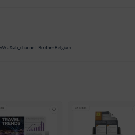
mwWU&ab_channel=BrotherBelgium
ock
En stock