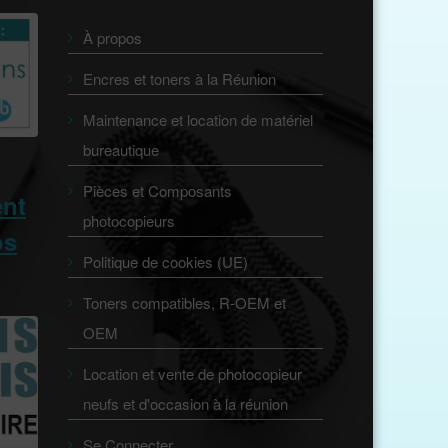
À propos
Encres et toners à la Réunion
Maintenance et location de matériel
bureautique
Pièces et Composants
ent
photocopieurs
os
Politique de cookies (UE)
Toners compatibles, R-OEM et
OEM
Location et vente de photocopieur
neufs et d'occasion à la réunion
Se Connecter