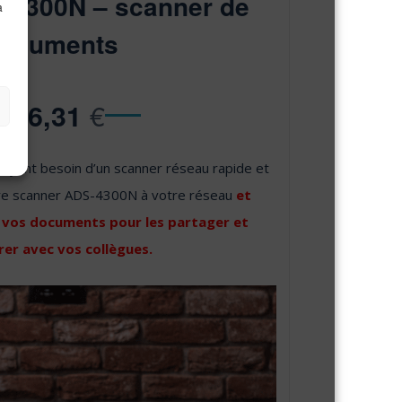
-4300N – scanner de
à
ocuments
€
476,31
 ayant besoin d’un scanner réseau rapide et
tre scanner ADS-4300N à votre réseau
et
 vos documents pour les partager et
rer avec vos collègues.