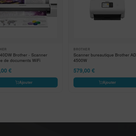
HER
BROTHER
40DW Brother - Scanner
Scanner bureautique Brother A
le de documents WiFi
4500W
,00
€
579,00
€
Ajouter
Ajouter