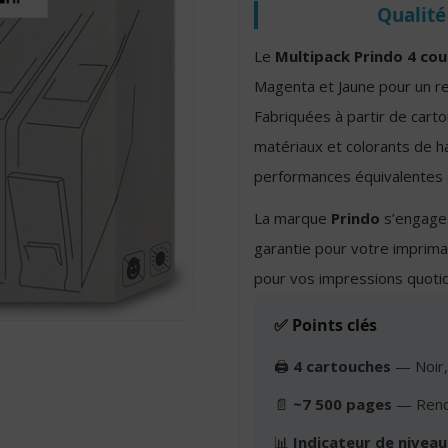
Qualité
Le
Multipack Prindo 4 cou
Magenta et Jaune pour un r
Fabriquées à partir de cart
matériaux et colorants de ha
performances équivalentes a
La marque
Prindo
s’engage 
garantie pour votre imprim
pour vos impressions quoti
✅ Points clés
🖨️
4 cartouches
— Noir,
📄
~7 500 pages
— Rende
📊
Indicateur de niveau