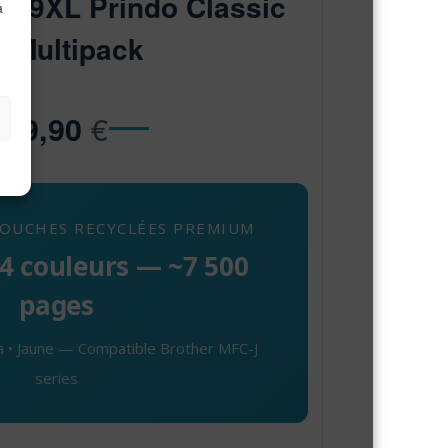
219XL Prindo Classic
à
 Multipack
€
89,90
OUCHES RECYCLÉES PREMIUM
4 couleurs — ~7 500
pages
a • Jaune — Compatible Brother MFC-J
series