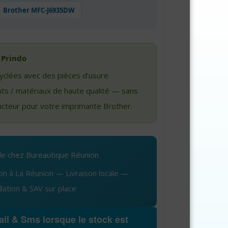
Brother MFC-J6935DW
 Prindo
cyclées avec des pièces d’usure
ts / matériaux de haute qualité — sans
ucteur pour votre imprimante Brother.
ble chez Bureautique Réunion
ion à La Réunion — Livraison locale —
llation & SAV sur place
il & Sms lorsque le stock est