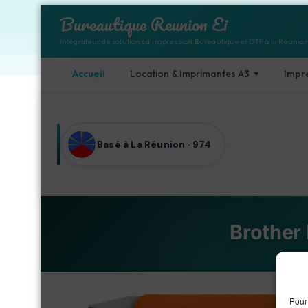
Bureautique Reunion Ei
Intégrateur de solutions d'impression Bureautique et DTF à la Réunio
Accueil
Location & Imprimantes A3
Impr
Aller au contenu
Basé à La Réunion · 974
Brother
Accuei
Pour 