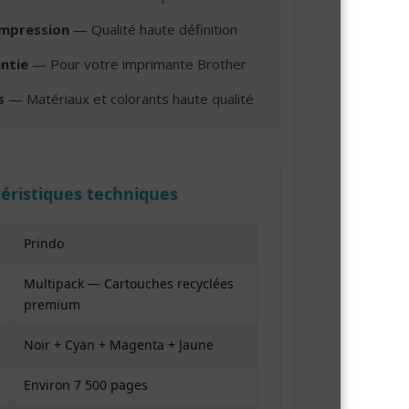
impression
— Qualité haute définition
ntie
— Pour votre imprimante Brother
s
— Matériaux et colorants haute qualité
téristiques techniques
Prindo
Multipack — Cartouches recyclées
premium
Noir + Cyan + Magenta + Jaune
Environ 7 500 pages