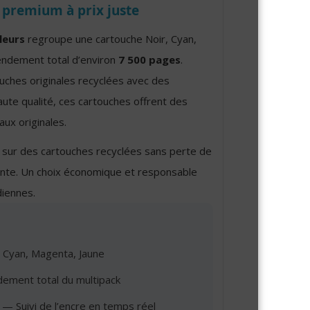
 premium à prix juste
leurs
regroupe une cartouche Noir, Cyan,
endement total d’environ
7 500 pages
.
ouches originales recyclées avec des
ute qualité, ces cartouches offrent des
ux originales.
sur des cartouches recyclées sans perte de
ante. Un choix économique et responsable
diennes.
 Cyan, Magenta, Jaune
ment total du multipack
— Suivi de l’encre en temps réel