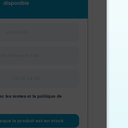
disponible
ec les
termes
et
la politique de