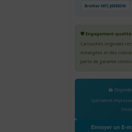
Brother MFC-J6930DW
🛡️ Engagement qualité
Cartouches originales re
échangées et des coloran
perte de garantie constr
🖨️ Disponi
Spécialiste impress
Insta
Envoyer un E-ma