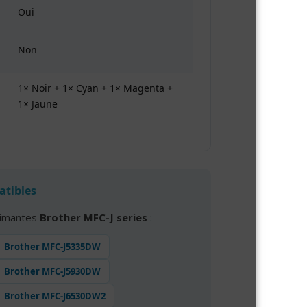
Oui
Non
1× Noir + 1× Cyan + 1× Magenta +
1× Jaune
atibles
rimantes
Brother MFC-J series
:
Brother MFC-J5335DW
Brother MFC-J5930DW
Brother MFC-J6530DW2