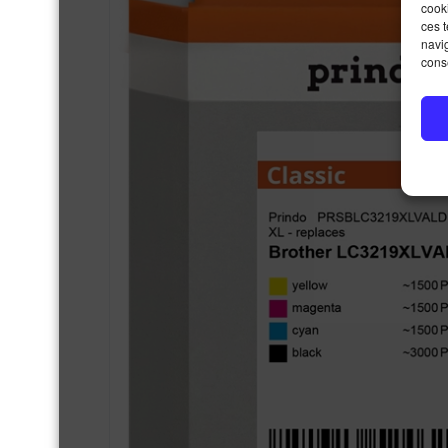
cooki
ces 
navig
conse