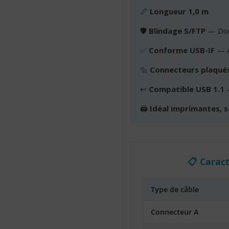
📏
Longueur 1,0 m
🛡️
Blindage S/FTP
— Doub
✅
Conforme USB-IF
— A
🔩
Connecteurs plaqués
↩️
Compatible USB 1.1
—
🖨️
Idéal imprimantes, 
📋 Carac
Type de câble
Connecteur A