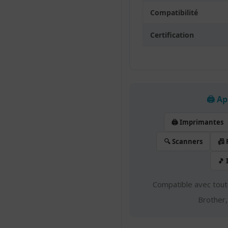
Compatibilité
Certification
🖨️ A
🖨️ Imprimantes
🔍 Scanners
📠
🎵
Compatible avec tout
Brother,