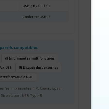
USB 2.0 / USB 1.1
Conforme USB-IF
ppareils compatibles
🖨️ Imprimantes multifonctions
 Fax USB
💾 Disques durs externes
 Interfaces audio USB
es les imprimantes HP, Canon, Epson,
 Ricoh à port USB Type B