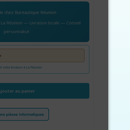
le chez Bureautique Réunion
La Réunion — Livraison locale — Conseil
personnalisé
e
 votre livraison à La Réunion
e USB 2.0 type A /B gris
Ajouter au panier
ers pièces informatiques