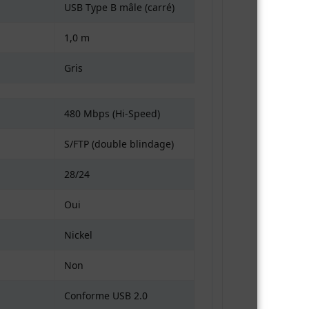
USB Type B mâle (carré)
1,0 m
Gris
480 Mbps (Hi-Speed)
S/FTP (double blindage)
28/24
Oui
Nickel
Non
Conforme USB 2.0