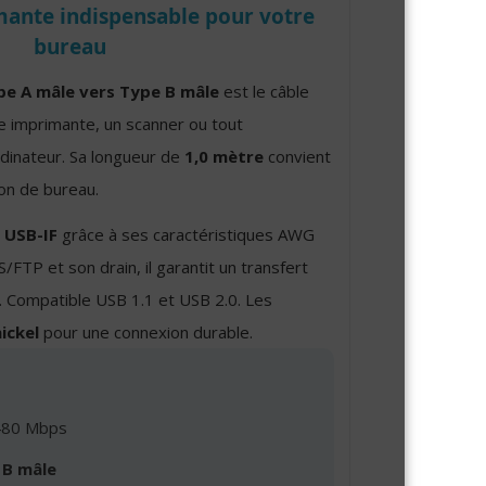
mante indispensable pour votre
bureau
pe A mâle vers Type B mâle
est le câble
e imprimante, un scanner ou tout
dinateur. Sa longueur de
1,0 mètre
convient
ion de bureau.
s
USB-IF
grâce à ses caractéristiques AWG
/FTP et son drain, il garantit un transfert
. Compatible USB 1.1 et USB 2.0. Les
ickel
pour une connexion durable.
80 Mbps
 B mâle