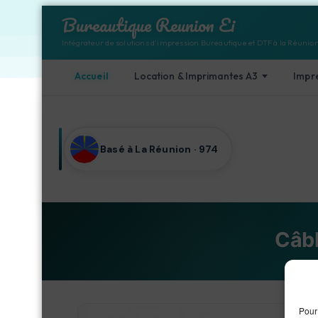
Bureautique Reunion Ei
Intégrateur de solutions d'impression Bureautique et DTF à la Réunio
Accueil
Location & Imprimantes A3
Impr
Aller au contenu
Basé à La Réunion · 974
Câbl
Acc
Pour 