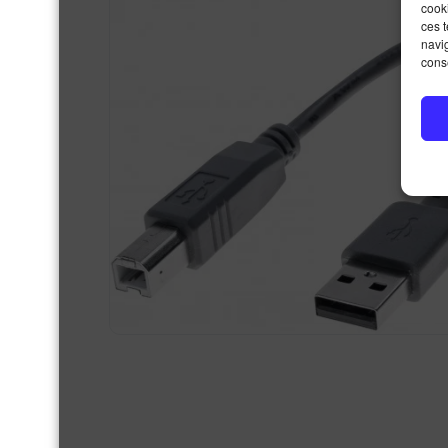
cooki
ces 
navig
conse