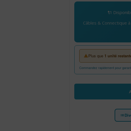
🔌 Disponib
Câbles & Connectique à 
Plus que
1 unité restant
Commandez rapidement pour garantir
quantité de Câble imprimant
Div