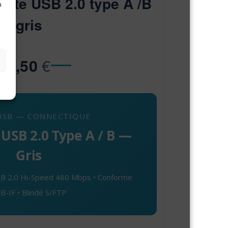
nte USB 2.0 type A /B
à
gris
€
8,50
USB — CONNECTIQUE
USB 2.0 Type A / B —
Gris
USB 2.0 Hi-Speed 480 Mbps • Conforme
B-IF • Blindé S/FTP