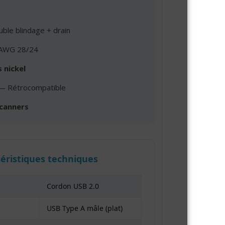
le blindage + drain
WG 28/24
 nickel
 Rétrocompatible
scanners
téristiques techniques
Cordon USB 2.0
USB Type A mâle (plat)