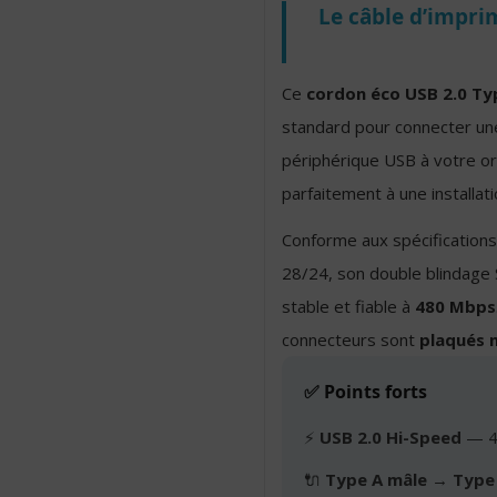
Le câble d’impri
Ce
cordon éco USB 2.0 Ty
standard pour connecter un
périphérique USB à votre or
parfaitement à une installat
Conforme aux spécification
28/24, son double blindage S
stable et fiable à
480 Mbps
connecteurs sont
plaqués n
✅ Points forts
⚡
USB 2.0 Hi-Speed
— 4
🔌
Type A mâle → Type