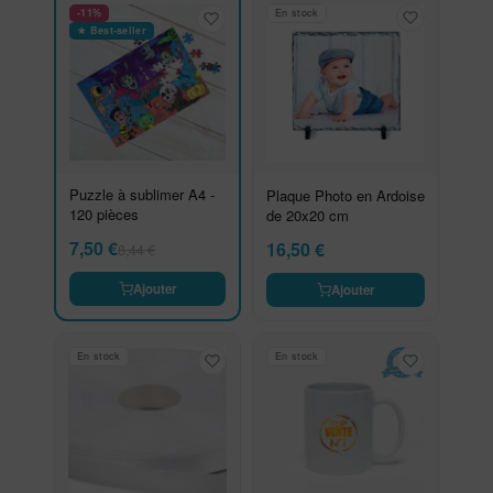
-11%
En stock
★ Best-seller
Puzzle à sublimer A4 -
Plaque Photo en Ardoise
120 pièces
de 20x20 cm
7,50
€
16,50
€
8,44
€
Ajouter
Ajouter
En stock
En stock