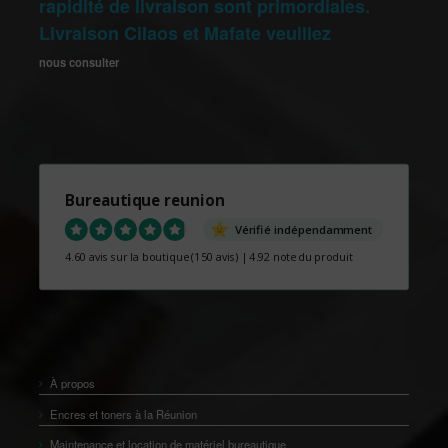
rapidité de livraison sont primordiales.
Livraison Cilaos et Mafate veuillez
nous consulter
Bureautique reunion
Vérifié indépendamment
4.60 avis sur la boutique
(150 avis)
|
4.92 note du produit
À propos
Encres et toners à la Réunion
Maintenance et location de matériel bureautique