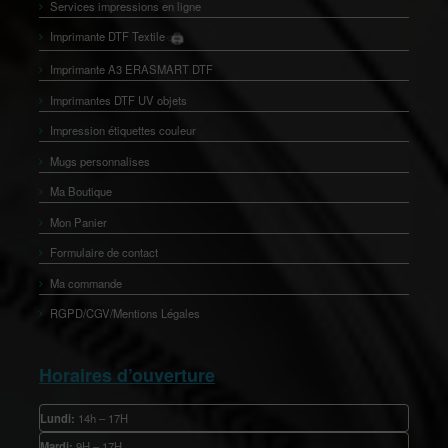
Services impressions en ligne
🖨️
Imprimante DTF Textile
👕
Imprimante A3 ERASMART DTF
Imprimantes DTF UV objets
Impression étiquettes couleur
Mugs personnalises
Ma Boutique
Mon Panier
Formulaire de contact
Ma commande
RGPD/CGV/Mentions Légales
Horaires d’ouverture
Lundi:
14h – 17H
Mardi:
9H – 17H