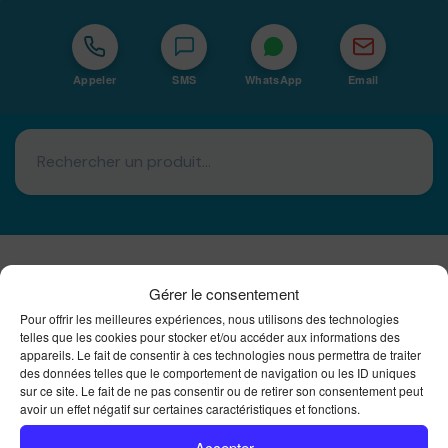
Appeler
SMS
WhatsApp
Email
Gérer le consentement
Basé à La Réunion · 974
Pour offrir les meilleures expériences, nous utilisons des technologies
Bureautique Reunion Ei
telles que les cookies pour stocker et/ou accéder aux informations des
appareils. Le fait de consentir à ces technologies nous permettra de traiter
Intégrateur de solutions d'impression Bureautique et
DTF à la Réunion
des données telles que le comportement de navigation ou les ID uniques
sur ce site. Le fait de ne pas consentir ou de retirer son consentement peut
avoir un effet négatif sur certaines caractéristiques et fonctions.
Accepter