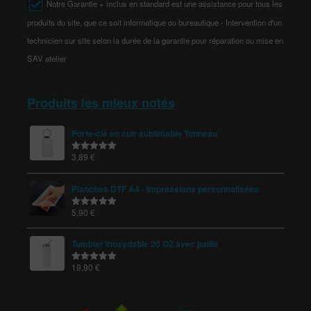
Notre Garantie + inclus en standard est une assistance pour tous les
produits du site, que ce soit informatique ou bureautique - Intervention d'un
technicien sur site selon la durée de la garantie pour réparation ou mise en
SAV atelier
Produits les mieux notés
Porte-clé en cuir sublimable Tonneau
3,89
€
Note
5.00
sur 5
Planches DTF A4 - Impressions personnalisées
5,90
€
Note
5.00
sur 5
Tumbler inoxydable 20 OZ avec paille
19,90
€
Note
5.00
sur 5