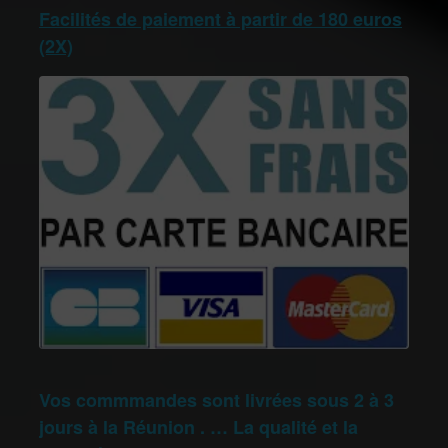
Facilités de paiement à partir de 180 euros
(2X)
Vos commmandes sont livrées sous 2 à 3
jours à la Réunion . … La qualité et la