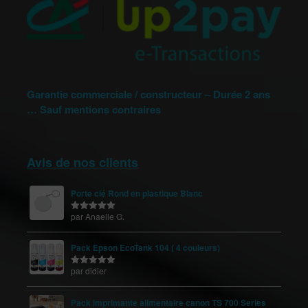
Garantie commerciale / constructeur – Durée 2 ans
… Sauf mentions contraires
Avis de nos clients
Porte clé Rond en plastique Blanc
par Anaelle G.
Note
5
sur
5
Pack Epson EcoTank 104 ( 4 couleurs)
par didier
Note
5
sur
5
Pack imprimante alimentaire canon TS 700 Series