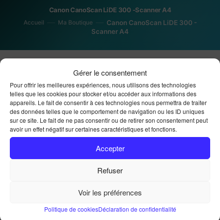
Canon CanoScan LiDE 300 -Scanner A4
Accueil
Ma Boutique
Canon CanoScan LiDE 300 -
Scanner A4
Gérer le consentement
Promo !
Pour offrir les meilleures expériences, nous utilisons des technologies
telles que les cookies pour stocker et/ou accéder aux informations des
appareils. Le fait de consentir à ces technologies nous permettra de traiter
des données telles que le comportement de navigation ou les ID uniques
sur ce site. Le fait de ne pas consentir ou de retirer son consentement peut
avoir un effet négatif sur certaines caractéristiques et fonctions.
Accepter
Canon CanoScan LiDE
Refuser
300 -Scanner A4
Voir les préférences
Politique de cookies
Déclaration de confidentialité
Le prix initial était : 89,90 €.
Le prix actuel est : 
89,90
€