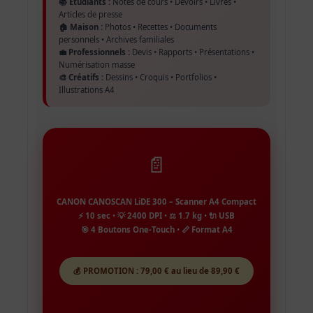
📚 Étudiants :
Notes de cours • Devoirs • Livres •
Articles de presse
🏠 Maison :
Photos • Recettes • Documents
personnels • Archives familiales
💼 Professionnels :
Devis • Rapports • Présentations •
Numérisation masse
🎨 Créatifs :
Dessins • Croquis • Portfolios •
Illustrations A4
📄
CANON CANOSCAN LiDE 300 – Scanner A4 Compact
⚡ 10 sec
•
💡 2400 DPI
•
⚖️ 1.7 kg
•
🔌 USB
🎯 4 Boutons One-Touch
•
📏 Format A4
💰 PROMOTION : 79,00 € au lieu de 89,90 €