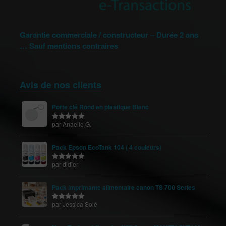
Garantie commerciale / constructeur – Durée 2 ans
… Sauf mentions contraires
Avis de nos clients
Porte clé Rond en plastique Blanc
par Anaelle G.
Note
5
sur
5
Pack Epson EcoTank 104 ( 4 couleurs)
par didier
Note
5
sur
5
Pack imprimante alimentaire canon TS 700 Series
par Jessica Solé
Note
5
sur
5