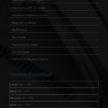
Imprimante A3 ERASMART DTF
Imprimantes DTF UV objets
Impression étiquettes couleur
Mugs personnalises
Ma Boutique
Mon Panier
Formulaire de contact
Ma commande
RGPD/CGV/Mentions Légales
Horaires d’ouverture
Lundi:
14h – 17H
Mardi:
9H – 17H
Mercredi:
9H – 17H
Jeudi:
9H – 17H