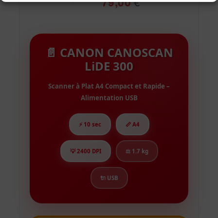
79,00
€
📄 CANON CANOSCAN
LiDE 300
Scanner à Plat A4 Compact et Rapide –
Alimentation USB
⚡ 10 sec
📏 A4
💡 2400 DPI
⚖️ 1.7 kg
🔌 USB