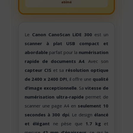
abîmé
Le
Canon CanoScan LiDE 300
est un
scanner à plat USB compact et
abordable
parfait pour la
numérisation
rapide de documents A4
. Avec son
capteur CIS
et sa
résolution optique
de 2400 x 2400 DPI
, il offre une
qualité
d’image exceptionnelle
. Sa
vitesse de
numérisation ultra-rapide
permet de
scanner une page A4 en
seulement 10
secondes à 300 dpi
. Le design
élancé
et élégant
ne pèse que
1.7 kg
et
mesure
42 mm d’épaisseur
, ce qui le