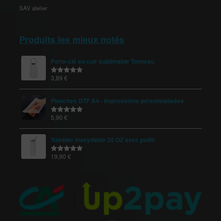
SAV atelier
Produits les mieux notés
Porte-clé en cuir sublimable Tonneau
3,89
€
Note
5.00
sur 5
Planches DTF A4 - Impressions personnalisées
5,90
€
Note
5.00
sur 5
Tumbler inoxydable 20 OZ avec paille
19,90
€
Note
5.00
sur 5