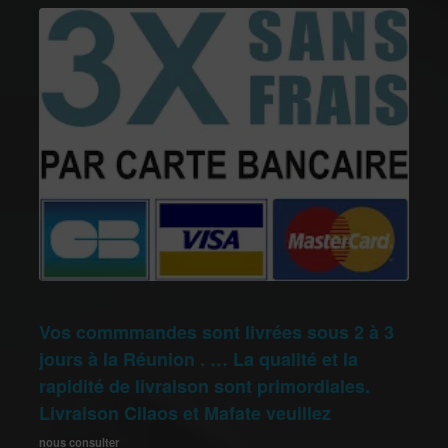
Vos commmandes sont livrées sous 2 à 3
jours à la Réunion . … La qualité et la
rapidité de livraison sont primordiales.
Livraison Cilaos et Mafate veuillez
nous consulter