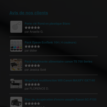
Avis de nos clients
Porte clé Rond en plastique Blanc
par Anaelle G.
Note
5
sur
5
Pack Epson EcoTank 104 ( 4 couleurs)
par didier
Note
5
sur
5
Pack imprimante alimentaire canon TS 700 Series
par Jessica Solé
Note
5
sur
5
MegaTank multifonction Wifi Canon MAXIFY GX7140
par FLORENCE D.
Note
5
sur
5
Bloc de récupération d'encre usagée Epson SC-F100