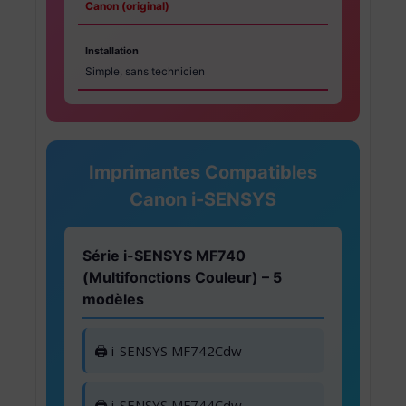
Canon (original)
Installation
Simple, sans technicien
Imprimantes Compatibles
Canon i-SENSYS
Série i-SENSYS MF740
(Multifonctions Couleur) – 5
modèles
🖨️ i-SENSYS MF742Cdw
🖨️ i-SENSYS MF744Cdw