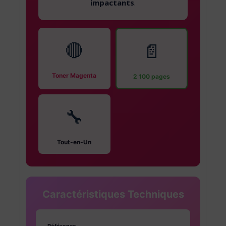
impactants
.
🔴
📄
Toner Magenta
2 100 pages
🔧
Tout-en-Un
Caractéristiques Techniques
Référence