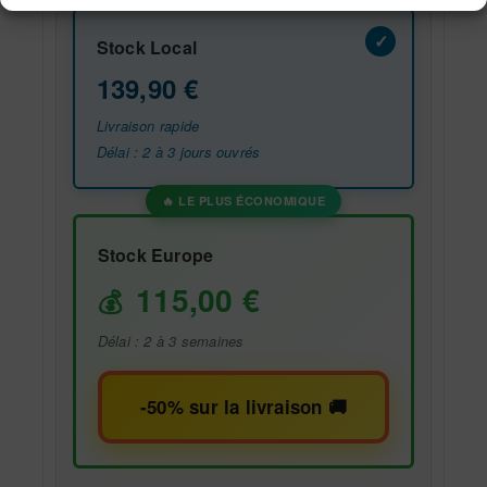
Stock Local
139,90
€
Livraison rapide
Délai : 2 à 3 jours ouvrés
Stock Europe
115,00
€
Délai : 2 à 3 semaines
-50% sur la livraison 🚚