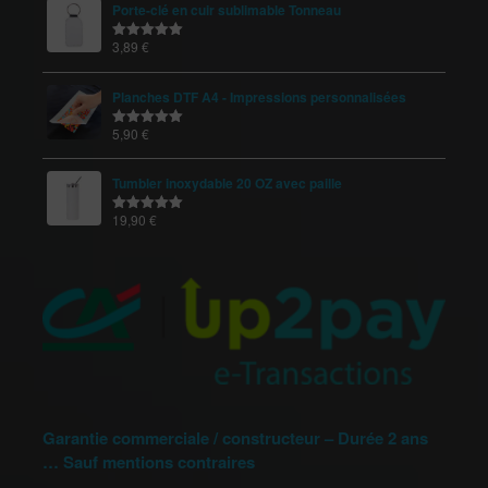
Porte-clé en cuir sublimable Tonneau
3,89
€
Note
5.00
sur 5
Planches DTF A4 - Impressions personnalisées
5,90
€
Note
5.00
sur 5
Tumbler inoxydable 20 OZ avec paille
19,90
€
Note
5.00
sur 5
Garantie commerciale / constructeur – Durée 2 ans
… Sauf mentions contraires