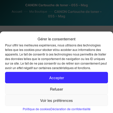
CANON Cartouche de toner – 055 – Mag
Accueil
Ma Boutique
CANON Cartouche de toner –
055 – Mag
Gérer le consentement
Pour offrir les meilleures expériences, nous utilisons des technologies
telles que les cookies pour stocker et/ou accéder aux informations des
appareils. Le fait de consentir à ces technologies nous permettra de traiter
des données telles que le comportement de navigation ou les ID uniques
CANON Cartouche de
sur ce site. Le fait de ne pas consentir ou de retirer son consentement peut
avoir un effet négatif sur certaines caractéristiques et fonctions.
toner – 055 – Mag
Accepter
Refuser
139,90
€
Voir les préférences
Choisissez votre option de stock :
Politique de cookies
Déclaration de confidentialité