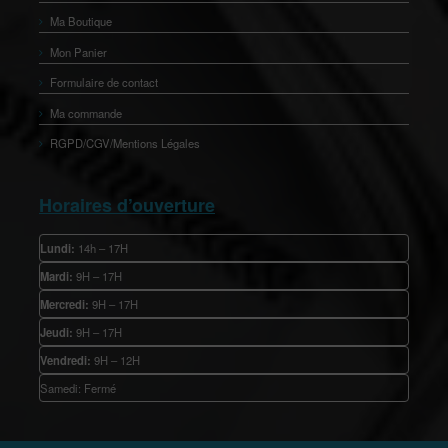
Ma Boutique
Mon Panier
Formulaire de contact
Ma commande
RGPD/CGV/Mentions Légales
Horaires d’ouverture
Lundi:
14h – 17H
Mardi:
9H – 17H
Mercredi:
9H – 17H
Jeudi:
9H – 17H
Vendredi:
9H – 12H
Samedi: Fermé