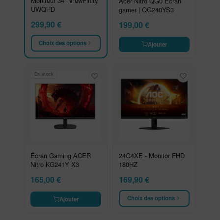
Moniteur 34" ViewFinity
Acer Nitro QG0 Écran
UWQHD
gamer | QG240YS3
299,90
€
199,00
€
Choix des options
Ajouter
En stock
Écran Gaming ACER
24G4XE - Monitor FHD
Nitro KG241Y X3
180HZ
165,00
€
169,90
€
Choix des options
Ajouter