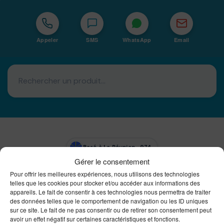
Appeler
SMS
WhatsApp
Email
Basé à La Réunion · 974
Gérer le consentement
Bureautique Reunion Ei
Pour offrir les meilleures expériences, nous utilisons des technologies
Intégrateur de solutions d'impression Bureautique et
telles que les cookies pour stocker et/ou accéder aux informations des
DTF à la Réunion
appareils. Le fait de consentir à ces technologies nous permettra de traiter
des données telles que le comportement de navigation ou les ID uniques
sur ce site. Le fait de ne pas consentir ou de retirer son consentement peut
avoir un effet négatif sur certaines caractéristiques et fonctions.