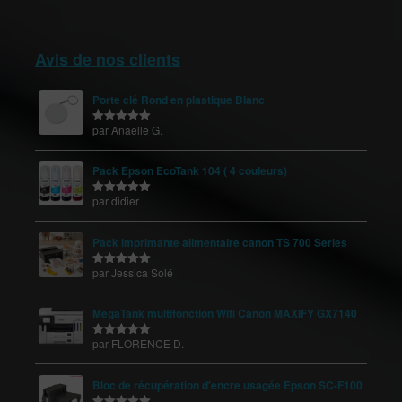
Avis de nos clients
Porte clé Rond en plastique Blanc
par Anaelle G.
Note
5
sur
5
Pack Epson EcoTank 104 ( 4 couleurs)
par didier
Note
5
sur
5
Pack imprimante alimentaire canon TS 700 Series
par Jessica Solé
Note
5
sur
5
MegaTank multifonction Wifi Canon MAXIFY GX7140
par FLORENCE D.
Note
5
sur
5
Bloc de récupération d'encre usagée Epson SC-F100