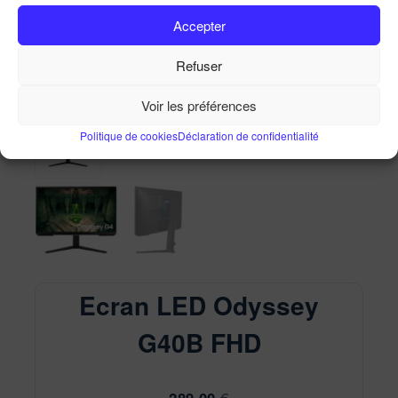
Ecran LED Odyssey G40B FHD
Accepter
Accueil
Ma Boutique
Ecran LED Odyssey G40B
FHD
Refuser
Voir les préférences
Politique de cookies
Déclaration de confidentialité
Ecran LED Odyssey
G40B FHD