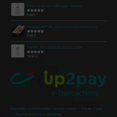
Porte-clé en cuir sublimable Tonneau
3,89
€
Note
5.00
sur 5
Planches DTF A4 - Impressions personnalisées
5,90
€
Note
5.00
sur 5
Tumbler inoxydable 20 OZ avec paille
19,90
€
Note
5.00
sur 5
Garantie commerciale / constructeur – Durée 2 ans
… Sauf mentions contraires