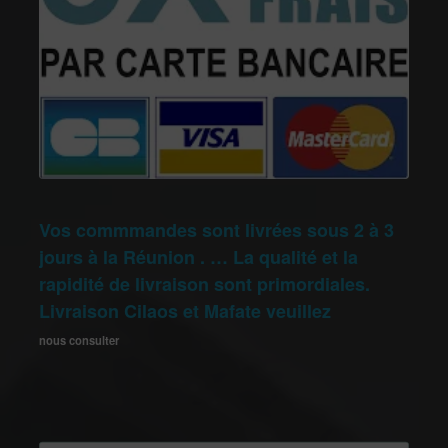
Vos commmandes sont livrées sous 2 à 3
jours à la Réunion . … La qualité et la
rapidité de livraison sont primordiales.
Livraison Cilaos et Mafate veuillez
nous consulter