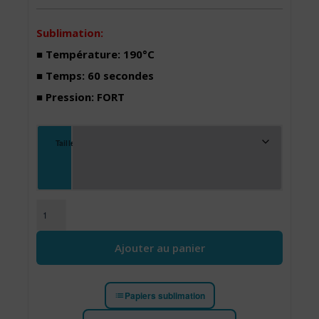
Sublimation:
■ Température: 190°C
■ Temps: 60 secondes
■ Pression: FORT
Taille
quantité de Feuille Poly-coton pour sublimation
Ajouter au panier
Papiers sublimation