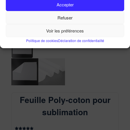
Accepter
Feuille Poly-coton pour sublimation
Accueil
Ma Boutique
Feuille Poly-coton pour
Refuser
sublimation
Voir les préférences
Politique de cookies
Déclaration de confidentialité
Feuille Poly-coton pour
sublimation