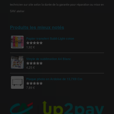
technicien sur site selon la durée de la garantie pour réparation ou mise en
SAV atelier
Produits les mieux notés
Papier transfert Subli-Light coton
1,92
€
Note
5.00
sur 5
Vinyle de sublimation A4 Blanc
4,25
€
Note
5.00
sur 5
Plaque photo en Ardoise de 13,7X9 Cm
7,89
€
Note
5.00
sur 5