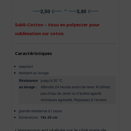
Noté
1
5.00
sur 5
Plage de prix : 2
–
2,50
€
3,85
€
basé sur
notation
client
Subli-Cotton – tissu en polyester pour
sublimation sur coton.
Caractéristiques
respirant
résistant au lavage
Résistance
jusqu’à 30 °C
au lavage :
Attendre 24 heures avant de laver. N’utilisez
pas d’eau de Javel ou d’autres agents
chimiques agressifs. Repassez à l’envers.
grande résistance à l’usure
Dimensions:
19x 28 cm
L’impression est réalisée sur le côté mate de