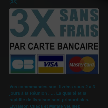
(2X)
Vos commmandes sont livrées sous 2 à 3
jours à la Réunion . … La qualité et la
rapidité de livraison sont primordiales.
Livraison Cilaos et Mafate veuillez