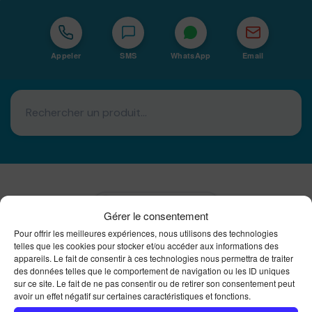
Appeler
SMS
WhatsApp
Email
Basé à La Réunion · 974
Gérer le consentement
Bureautique Reunion Ei
Pour offrir les meilleures expériences, nous utilisons des technologies
telles que les cookies pour stocker et/ou accéder aux informations des
Intégrateur de solutions d'impression Bureautique et
DTF à la Réunion
appareils. Le fait de consentir à ces technologies nous permettra de traiter
des données telles que le comportement de navigation ou les ID uniques
sur ce site. Le fait de ne pas consentir ou de retirer son consentement peut
avoir un effet négatif sur certaines caractéristiques et fonctions.