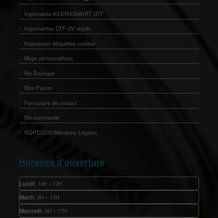
Imprimante A3 ERASMART DTF
Imprimantes DTF UV objets
Impression étiquettes couleur
Mugs personnalises
Ma Boutique
Mon Panier
Formulaire de contact
Ma commande
RGPD/CGV/Mentions Légales
Horaires d’ouverture
Lundi:
14h – 17H
Mardi:
9H – 17H
Mercredi:
9H – 17H