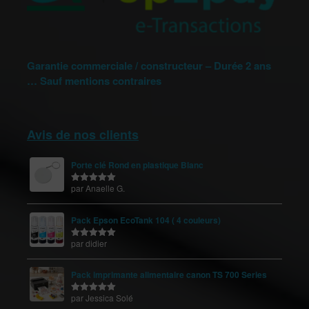
Garantie commerciale / constructeur – Durée 2 ans
… Sauf mentions contraires
Avis de nos clients
Porte clé Rond en plastique Blanc
par Anaelle G.
Note
5
sur
5
Pack Epson EcoTank 104 ( 4 couleurs)
par didier
Note
5
sur
5
Pack imprimante alimentaire canon TS 700 Series
par Jessica Solé
Note
5
sur
5