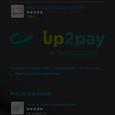
Plaque photo en Ardoise de 13,7X9 Cm
7,89
€
Note
5.00
sur 5
Garantie commerciale / constructeur – Durée 2 ans
… Sauf mentions contraires
Avis de nos clients
Porte clé Rond en plastique Blanc
par Anaelle G.
Note
5
sur