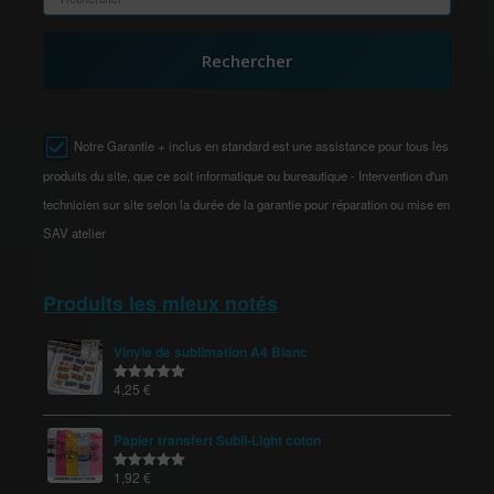
Rechercher
Notre Garantie + inclus en standard est une assistance pour tous les
produits du site, que ce soit informatique ou bureautique - Intervention d'un
technicien sur site selon la durée de la garantie pour réparation ou mise en
SAV atelier
Produits les mieux notés
Vinyle de sublimation A4 Blanc
4,25
€
Note
5.00
sur 5
Papier transfert Subli-Light coton
1,92
€
Note
5.00
sur 5