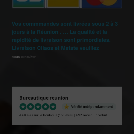
Vos commmandes sont livrées sous 2 à 3
jours à la Réunion . … La qualité et la
rapidité de livraison sont primordiales.
Livraison Cilaos et Mafate veuillez
nous consulter
Bureautique reunion
Vérifié indépendamment
4.60 avis sur la boutique
(150 avis)
|
4.92 note du produit