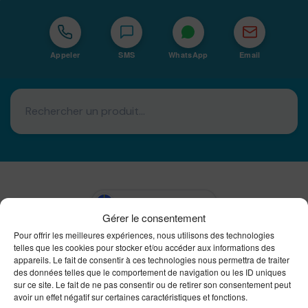
Appeler
SMS
WhatsApp
Email
Basé à La Réunion · 974
Gérer le consentement
Bureautique Reunion Ei
Pour offrir les meilleures expériences, nous utilisons des technologies
Intégrateur de solutions d'impression Bureautique et
telles que les cookies pour stocker et/ou accéder aux informations des
DTF à la Réunion
appareils. Le fait de consentir à ces technologies nous permettra de traiter
des données telles que le comportement de navigation ou les ID uniques
sur ce site. Le fait de ne pas consentir ou de retirer son consentement peut
avoir un effet négatif sur certaines caractéristiques et fonctions.