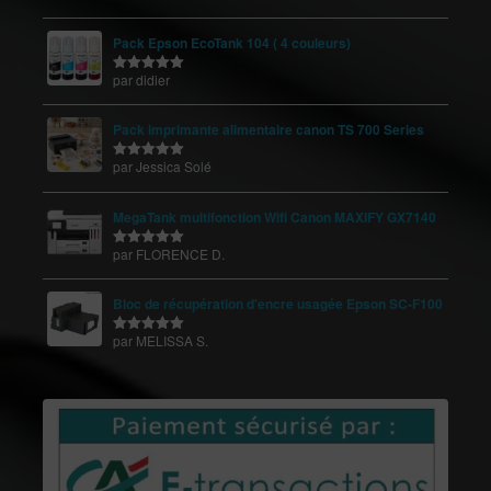
5
Pack Epson EcoTank 104 ( 4 couleurs)
par didier
Note
5
sur
5
Pack imprimante alimentaire canon TS 700 Series
par Jessica Solé
Note
5
sur
5
MegaTank multifonction Wifi Canon MAXIFY GX7140
par FLORENCE D.
Note
5
sur
5
Bloc de récupération d'encre usagée Epson SC-F100
par MELISSA S.
Note
5
sur
5