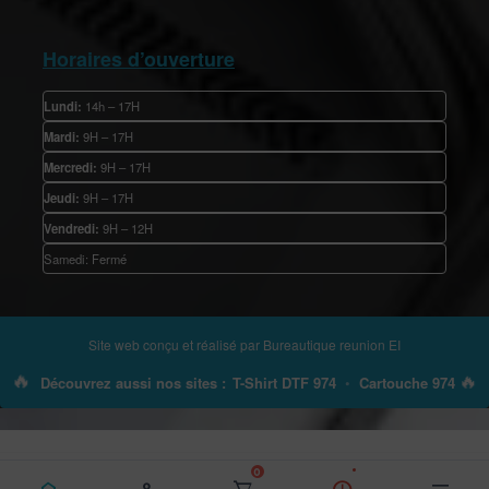
Horaires d’ouverture
Lundi:
14h – 17H
Mardi:
9H – 17H
Mercredi:
9H – 17H
Jeudi:
9H – 17H
Vendredi:
9H – 12H
Samedi: Fermé
Site web conçu et réalisé par
Bureautique reunion EI
🔥
🔥
Découvrez aussi nos sites :
T-Shirt DTF 974
•
Cartouche 974
0