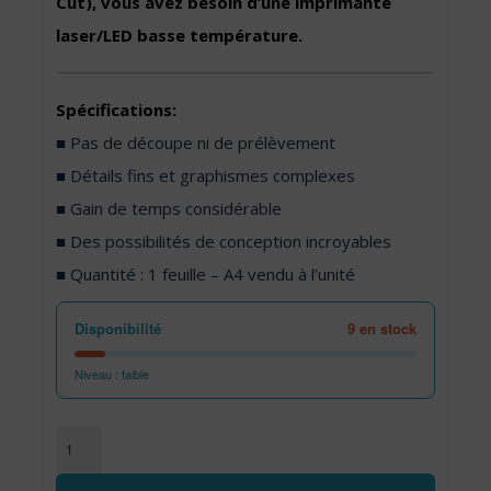
Cut), vous avez besoin d’une imprimante
laser/LED basse température.
Spécifications:
■ Pas de découpe ni de prélèvement
■ Détails fins et graphismes complexes
■ Gain de temps considérable
■ Des possibilités de conception incroyables
■ Quantité : 1 feuille – A4 vendu à l’unité
Disponibilité
9 en stock
Niveau : faible
quantité de Flex-Soft (No-Cut) A4 bleu métallisé