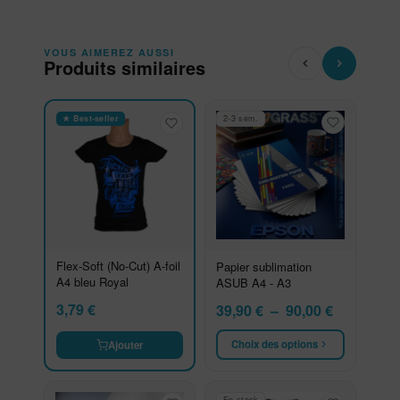
VOUS AIMEREZ AUSSI
Produits similaires
★ Best-seller
2-3 sem.
Flex-Soft (No-Cut) A-foil
Papier sublimation
A4 bleu Royal
ASUB A4 - A3
3,79
€
Plage de p
39,90
€
–
90,00
€
Choix des options
Ajouter
En stock