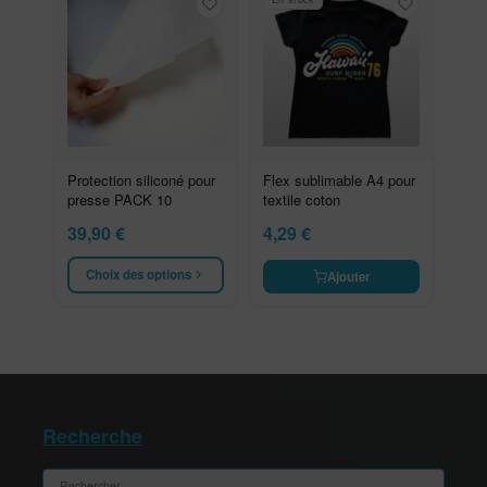
Protection siliconé pour
Flex sublimable A4 pour
presse PACK 10
textile coton
39,90
€
4,29
€
Choix des options
Ajouter
Recherche