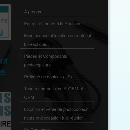
À propos
Encres et toners à la Réunion
Maintenance et location de matériel
bureautique
Pièces et Composants
ent
photocopieurs
os
Politique de cookies (UE)
Toners compatibles, R-OEM et
OEM
Location et vente de photocopieur
neufs et d'occasion à la réunion
Se Connecter