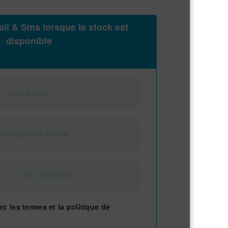
il & Sms lorsque le stock est
disponible
ec les
termes
et
la politique de