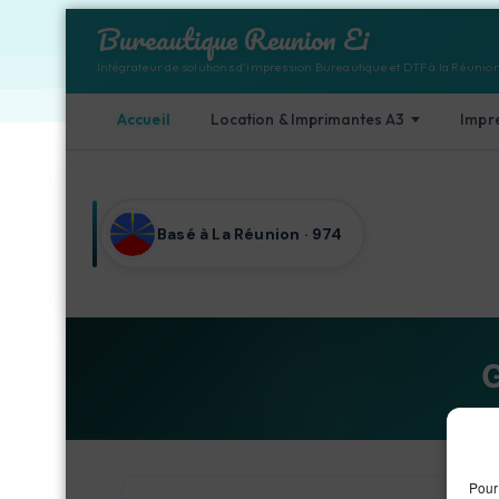
Bureautique Reunion Ei
Intégrateur de solutions d'impression Bureautique et DTF à la Réunio
Accueil
Location & Imprimantes A3
Impr
Aller au contenu
Basé à La Réunion · 974
G
Pour 