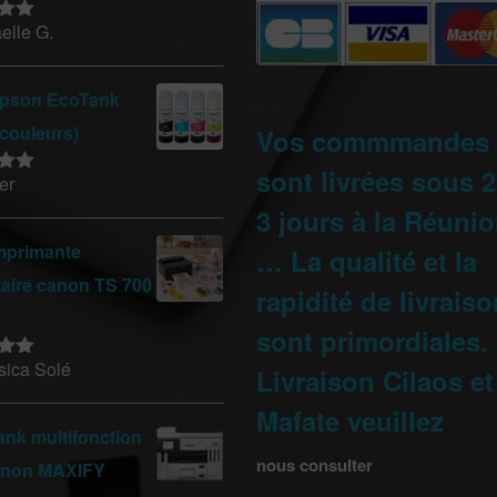
elle G.
sur
pson EcoTank
 couleurs)
Vos commmandes
sont livrées sous 2
er
sur
3 jours à la Réunio
mprimante
… La qualité et la
taire canon TS 700
rapidité de livrais
sont primordiales.
sica Solé
Livraison Cilaos et
sur
Mafate veuillez
nk multifonction
nous consulter
anon MAXIFY