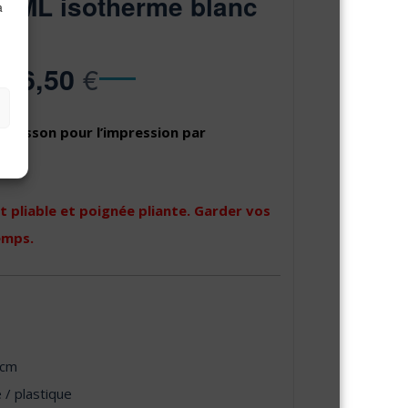
 ML isotherme blanc
à
€
16,50
 boisson pour l’impression par
 pliable et poignée pliante. Garder vos
emps.
 cm
 / plastique