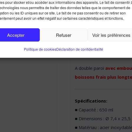
GOURDE 650
es pour stocker et/ou accéder aux informations des appareils. Le fait de consentir 
technologies nous permettra de traiter des données telles que le comportement de
ation ou les ID uniques sur ce site. Le fait de ne pas consentir ou de retirer son
ntement peut avoir un effet négatif sur certaines caractéristiques et fonctions.
Accepter
Refuser
Voir les préférences
Gourde – une bouteille de
Politique de cookies
Déclaration de confidentialité
sublimation.
A double paroi
avec embout
boissons frais plus longt
Spécifications:
■ Capacité : 650 ml
■ Dimensions : Ø 7,4 x 25,5
■ Matériau : acier inoxydable