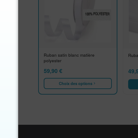
Ruban satin blanc matière
Ruba
polyester
59,90
€
49,
Choix des options