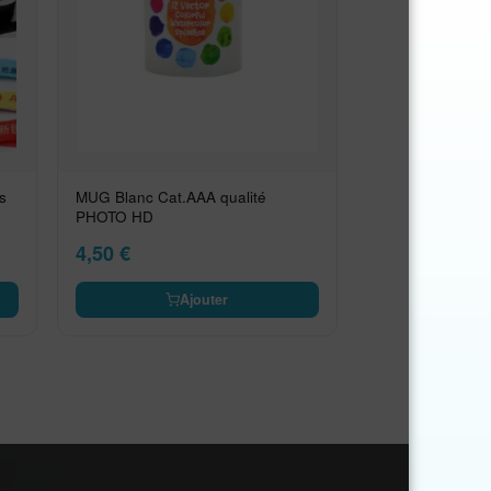
s
MUG Blanc Cat.AAA qualité
PHOTO HD
4,50
€
Ajouter