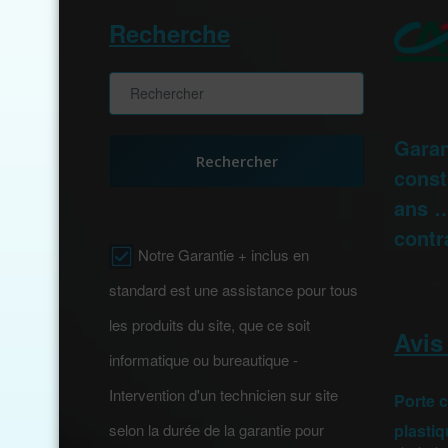
Recherche
Garan
Rechercher
const
ans …
contr
Notre Garantie + inclus en
standard est une assistance pour tous
les produits du site, que ce soit
Avis
informatique ou bureautique -
Intervention d'un technicien sur site
Porte 
selon la durée de la garantie pour
plasti