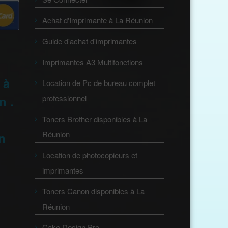
Achat d'Imprimante à La Réunion
Guide d'achat d'imprimantes
Imprimantes A3 Multifonctions
 à
Location de Pc de bureau complet
n .
professionnel
Toners Brother disponibles à La
Réunion
on
Location de photocopieurs et
imprimantes
Toners Canon disponibles à La
Réunion
Cake Design Pro