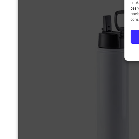
cooki
ces 
navig
conse