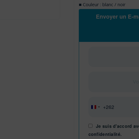
■ Couleur : blanc / noir
Envoyer un E-ma
+262
Réunion
+262
Je suis d'accord av
confidentialité.