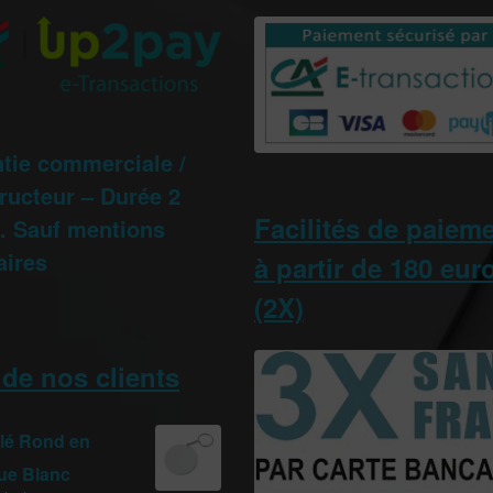
tie commerciale /
ructeur – Durée 2
Facilités de paiem
 Sauf mentions
aires
à partir de 180 eur
(2X)
 de nos clients
clé Rond en
que Blanc