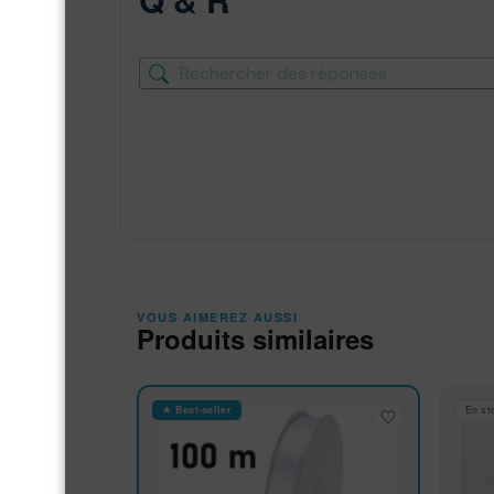
VOUS AIMEREZ AUSSI
Produits similaires
★ Best-seller
En st