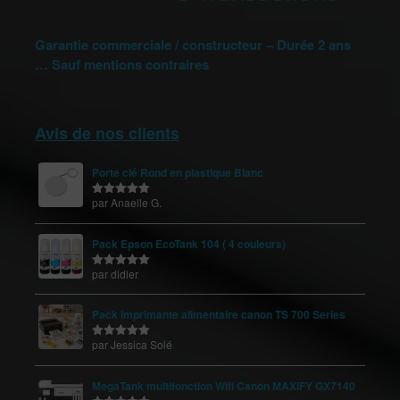
Garantie commerciale / constructeur – Durée 2 ans
… Sauf mentions contraires
Avis de nos clients
Porte clé Rond en plastique Blanc
par Anaelle G.
Note
5
sur
5
Pack Epson EcoTank 104 ( 4 couleurs)
par didier
Note
5
sur
5
Pack imprimante alimentaire canon TS 700 Series
par Jessica Solé
Note
5
sur
5
MegaTank multifonction Wifi Canon MAXIFY GX7140