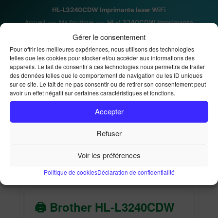
HL-L3240CDW Imprimante laser WiFi
Accueil
Ma Boutique
HL-L3240CDW Imprimante
laser WiFi
Gérer le consentement
Pour offrir les meilleures expériences, nous utilisons des technologies
telles que les cookies pour stocker et/ou accéder aux informations des
appareils. Le fait de consentir à ces technologies nous permettra de traiter
des données telles que le comportement de navigation ou les ID uniques
sur ce site. Le fait de ne pas consentir ou de retirer son consentement peut
avoir un effet négatif sur certaines caractéristiques et fonctions.
Accepter
HL-L3240CDW
Refuser
Imprimante laser WiFi
Voir les préférences
369,00
€
Politique de cookies
Déclaration de confidentialité
🖨️ Brother HL-L3240CDW