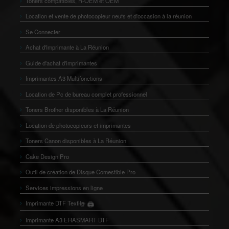
Toners compatibles, R-OEM et OEM
Location et vente de photocopieur neufs et d'occasion à la réunion
Se Connecter
Achat d'Imprimante à La Réunion
Guide d'achat d'imprimantes
Imprimantes A3 Multifonctions
Location de Pc de bureau complet professionnel
Toners Brother disponibles à La Réunion
Location de photocopieurs et imprimantes
Toners Canon disponibles à La Réunion
Cake Design Pro
Outil de création de Disque Comestible Pro
Services impressions en ligne
Imprimante DTF Textile
🖨️
👕
Imprimante A3 ERASMART DTF