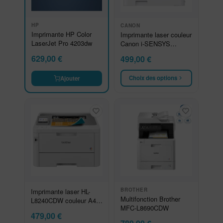
HP
CANON
Imprimante HP Color
Imprimante laser couleur
LaserJet Pro 4203dw
Canon i-SENSYS
MF655Cdw
629,00
€
499,00
€
Choix des options
Ajouter
BROTHER
Imprimante laser HL-
Multifonction Brother
L8240CDW couleur A4
MFC-L8690CDW
wifi
479,00
€