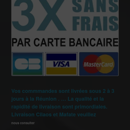
Vos commmandes sont livrées sous 2 à 3
jours à la Réunion . … La qualité et la
rapidité de livraison sont primordiales.
Livraison Cilaos et Mafate veuillez
nous consulter