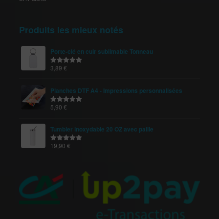
Produits les mieux notés
Porte-clé en cuir sublimable Tonneau
3,89
€
Note
5.00
sur 5
Planches DTF A4 - Impressions personnalisées
5,90
€
Note
5.00
sur 5
Tumbler inoxydable 20 OZ avec paille
19,90
€
Note
5.00
sur 5