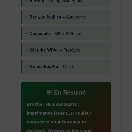
✅
AirPrint
– Compatible Apple
✅
Bac 250 feuilles
– Autonomie
✅
Compacte
– 399 x 399 mm
✅
Sécurité WPA3
– Protégée
✅
6 mois EcoPro
– Offerts
🎯 En Résumé
Brother HL-L3240CDW :
imprimante laser LED couleur
compacte pour bureaux et
maisons. 26 ppm couleur/noir,