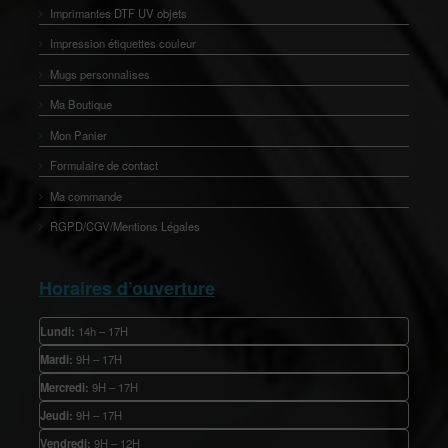
Imprimantes DTF UV objets
Impression étiquettes couleur
Mugs personnalises
Ma Boutique
Mon Panier
Formulaire de contact
Ma commande
RGPD/CGV/Mentions Légales
Horaires d’ouverture
Lundi:
14h – 17H
Mardi:
9H – 17H
Mercredi:
9H – 17H
Jeudi:
9H – 17H
Vendredi:
9H – 12H