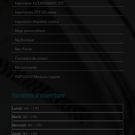
Imprimante A3 ERASMART DTF
Imprimantes DTF UV objets
Impression étiquettes couleur
Mugs personnalises
Ma Boutique
Mon Panier
Formulaire de contact
Ma commande
RGPD/CGV/Mentions Légales
Horaires d’ouverture
Lundi:
14h – 17H
Mardi:
9H – 17H
Mercredi:
9H – 17H
Jeudi:
9H – 17H