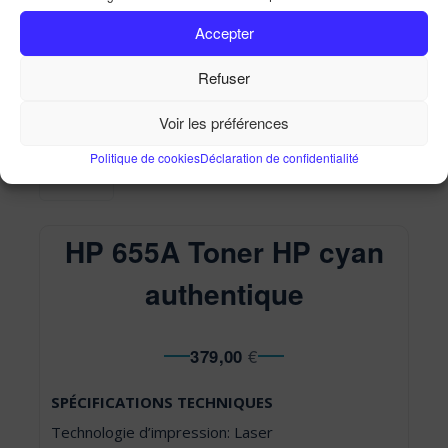
HP 655A Toner HP cyan authentique
Accepter
Accueil
Ma Boutique
HP 655A Toner HP cyan
authentique
Refuser
Voir les préférences
Politique de cookies
Déclaration de confidentialité
HP 655A Toner HP cyan
authentique
379,00
€
SPÉCIFICATIONS TECHNIQUES
Technologie d’impression: Laser