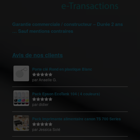
Garantie commerciale / constructeur – Durée 2 ans
… Sauf mentions contraires
Avis de nos clients
Porte clé Rond en plastique Blanc
par Anaelle G.
Note
5
sur
5
Pack Epson EcoTank 104 ( 4 couleurs)
par didier
Note
5
sur
5
Pack imprimante alimentaire canon TS 700 Series
par Jessica Solé
Note
5
sur
5