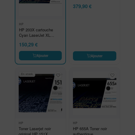
authentique
379,90
€
HP
HP 203X cartouche
Cyan LaserJet XL
authentique
150,29
€
Ajouter
Ajouter
En stock
HP
HP
Toner Laserjet noir
HP 655A Toner noir
original HP 151X
authentique