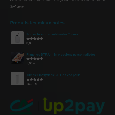
SAV atelier
Produits les mieux notés
Porte-clé en cuir sublimable Tonneau
3,89
€
Note
5.00
sur 5
Planches DTF A4 - Impressions personnalisées
5,90
€
Note
5.00
sur 5
Tumbler inoxydable 20 OZ avec paille
19,90
€
Note
5.00
sur 5