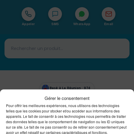
Appeler
SMS
WhatsApp
Email
Basé à La Réunion · 974
Gérer le consentement
Bureautique Reunion Ei
Pour offrir les meilleures expériences, nous utilisons des technologies
Intégrateur de solutions d'impression Bureautique et
telles que les cookies pour stocker et/ou accéder aux informations des
DTF à la Réunion
appareils. Le fait de consentir à ces technologies nous permettra de traiter
des données telles que le comportement de navigation ou les ID uniques
sur ce site. Le fait de ne pas consentir ou de retirer son consentement peut
avoir un effet négatif sur certaines caractéristiques et fonctions.