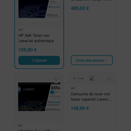
CP5225
489,00
€
HP
HP 59A Toner noir
LaserJet authentique
169,90
€
Choix des options
Ajouter
En stock
HP
Cartouche de toner noir
haute capacité LaserJet
HP 135X
149,90
€
HP