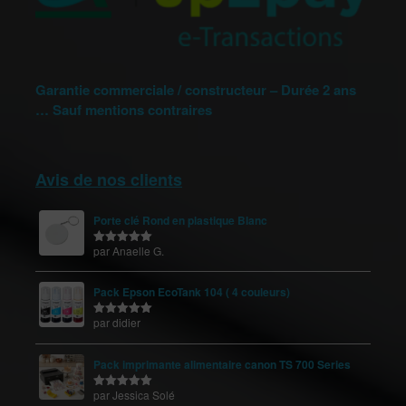
Garantie commerciale / constructeur – Durée 2 ans
… Sauf mentions contraires
Avis de nos clients
Porte clé Rond en plastique Blanc
par Anaelle G.
Note
5
sur
5
Pack Epson EcoTank 104 ( 4 couleurs)
par didier
Note
5
sur
5
Pack imprimante alimentaire canon TS 700 Series
par Jessica Solé
Note
5
sur