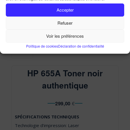
HP 655A Toner noir authentique
Accepter
Accueil
Ma Boutique
HP 655A Toner noir
authentique
Refuser
Voir les préférences
Politique de cookies
Déclaration de confidentialité
HP 655A Toner noir
authentique
299,00
€
SPÉCIFICATIONS TECHNIQUES
Technologie d’impression: Laser