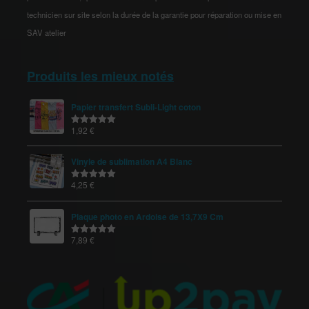
technicien sur site selon la durée de la garantie pour réparation ou mise en
SAV atelier
Produits les mieux notés
Papier transfert Subli-Light coton
1,92
€
Note
5.00
sur 5
Vinyle de sublimation A4 Blanc
4,25
€
Note
5.00
sur 5
Plaque photo en Ardoise de 13,7X9 Cm
7,89
€
Note
5.00
sur 5