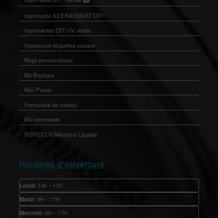
🖨️
👕
Imprimante A3 ERASMART DTF
Imprimantes DTF UV objets
Impression étiquettes couleur
Mugs personnalises
Ma Boutique
Mon Panier
Formulaire de contact
Ma commande
RGPD/CGV/Mentions Légales
Horaires d’ouverture
Lundi:
14h – 17H
Mardi:
9H – 17H
Mercredi:
9H – 17H