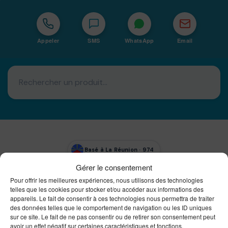
Appeler
SMS
WhatsApp
Email
Basé à La Réunion · 974
Gérer le consentement
Bureautique Reunion Ei
Pour offrir les meilleures expériences, nous utilisons des technologies
Intégrateur de solutions d'impression Bureautique et
DTF à la Réunion
telles que les cookies pour stocker et/ou accéder aux informations des
appareils. Le fait de consentir à ces technologies nous permettra de traiter
des données telles que le comportement de navigation ou les ID uniques
sur ce site. Le fait de ne pas consentir ou de retirer son consentement peut
avoir un effet négatif sur certaines caractéristiques et fonctions.