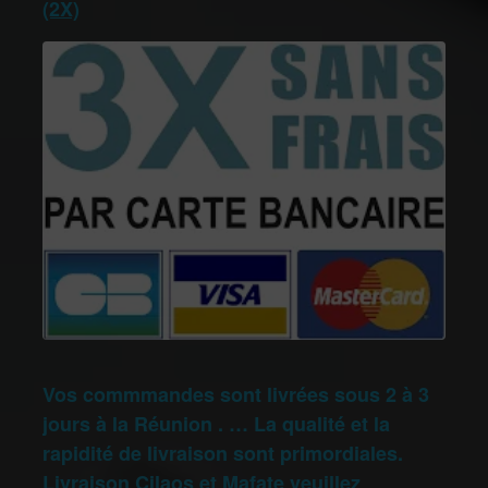
(2X)
Vos commmandes sont livrées sous 2 à 3
jours à la Réunion . … La qualité et la
rapidité de livraison sont primordiales.
Livraison Cilaos et Mafate veuillez