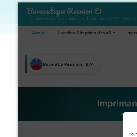
Bureautique Reunion Ei
Intégrateur de solutions d'impression Bureautique et DTF à la Réunio
Accueil
Location & Imprimantes A3
Impr
Aller au contenu
Basé à La Réunion · 974
Impriman
Accueil
Pour 