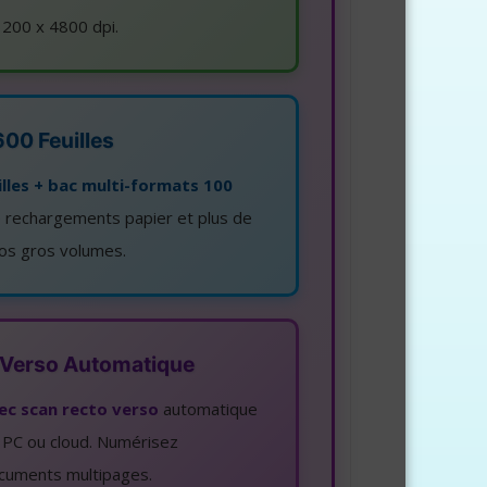
1200 x 4800 dpi.
00 Feuilles
illes + bac multi-formats 100
 rechargements papier et plus de
vos gros volumes.
 Verso Automatique
vec scan recto verso
automatique
, PC ou cloud. Numérisez
cuments multipages.