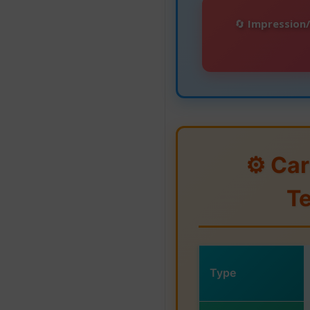
🔄
Impression
⚙️ Ca
T
Type