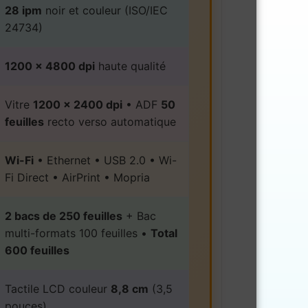
28 ipm
noir et couleur (ISO/IEC
24734)
1200 x 4800 dpi
haute qualité
Vitre
1200 x 2400 dpi
• ADF
50
feuilles
recto verso automatique
Wi-Fi
• Ethernet • USB 2.0 • Wi-
Fi Direct • AirPrint • Mopria
2 bacs de 250 feuilles
+ Bac
multi-formats 100 feuilles •
Total
600 feuilles
Tactile LCD couleur
8,8 cm
(3,5
pouces)