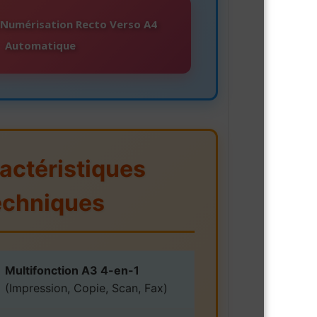
/Numérisation Recto Verso A4
Automatique
ractéristiques
echniques
Multifonction A3 4-en-1
(Impression, Copie, Scan, Fax)