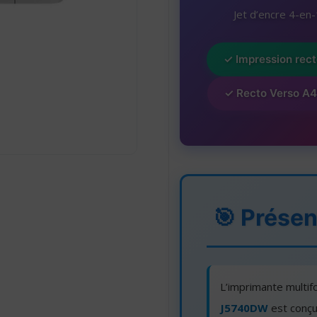
Jet d’encre 4-en
✓ Impression rec
✓ Recto Verso A4
🎯 Présen
L’imprimante multif
J5740DW
est conçu