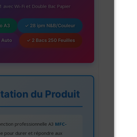
-1 avec Wi-Fi et Double Bac Papier
to A3
✓ 28 ipm N&B/Couleur
 Auto
✓ 2 Bacs 250 Feuilles
tation du Produit
onction professionnelle A3
MFC-
e pour durer et répondre aux