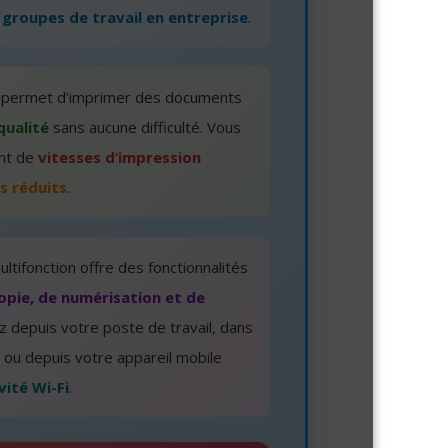
 groupes de travail en entreprise
.
s permet d’imprimer des documents
qualité
sans aucune difficulté. Vous
nt de
vitesses d’impression
s réduits
.
ltifonction offre des fonctionnalités
opie, de numérisation et de
z depuis votre poste de travail, dans
n ou depuis votre appareil mobile
vité Wi-Fi
.