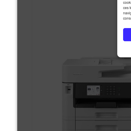
cooki
ces 
navig
conse