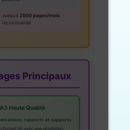
Jusqu’à
2500 pages/mois
recommandé
ages Principaux
 A3 Haute Qualité
entations, rapports et supports
u format A3 avec une résolution