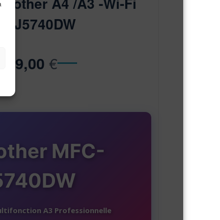
Brother A4 /A3 -Wi-Fi
à
C-J5740DW
€
399,00
rother MFC-
5740DW
tifonction A3 Professionnelle