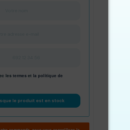
ec les
termes
et
la politique de
 votre commande, nous vous conseillons la