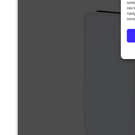
cooki
ces 
navig
conse