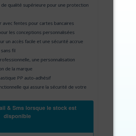
 de qualité supérieure pour une protection
 avec fentes pour cartes bancaires
our les conceptions personnalisées
 un accès facile et une sécurité accrue
sans fil
professionnelle, une personnalisation
on de la marque
lastique PP auto-adhésif
ctionnelle qui assure la sécurité de votre
il & Sms lorsque le stock est
disponible