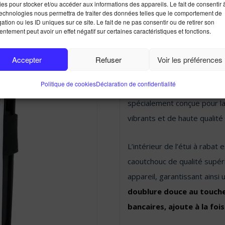
iPhone 12 6.1
es pour stocker et/ou accéder aux informations des appareils. Le fait de consentir 
technologies nous permettra de traiter des données telles que le comportement de
ation ou les ID uniques sur ce site. Le fait de ne pas consentir ou de retirer son
ntement peut avoir un effet négatif sur certaines caractéristiques et fonctions.
Fabriquées en similicuir d
Accepter
Refuser
Voir les préférences
téléphone à sublimation dé
Politique de cookies
Déclaration de confidentialité
luxueuses. Chaque coque est
spécialement conçue pour la
vibrants et de haute qualit
L’intérieur de l’étui à rabat
caoutchouc de qualité supér
appareil, garantissant ainsi
doublure douce au touche
bancaires, ajoute à la fois