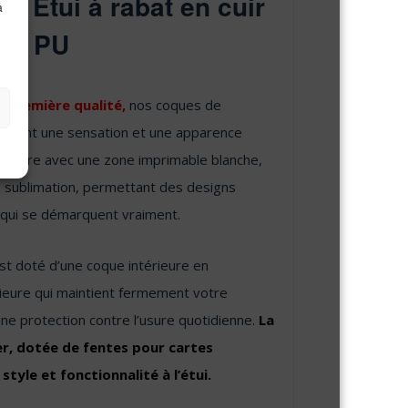
 – Étui à rabat en cuir
à
PU
e première qualité,
nos coques de
gagent une sensation et une apparence
 noire avec une zone imprimable blanche,
 sublimation, permettant des designs
é qui se démarquent vraiment.
 est doté d’une coque intérieure en
ieure qui maintient fermement votre
 une protection contre l’usure quotidienne.
La
r, dotée de fentes pour cartes
 style et fonctionnalité à l’étui.