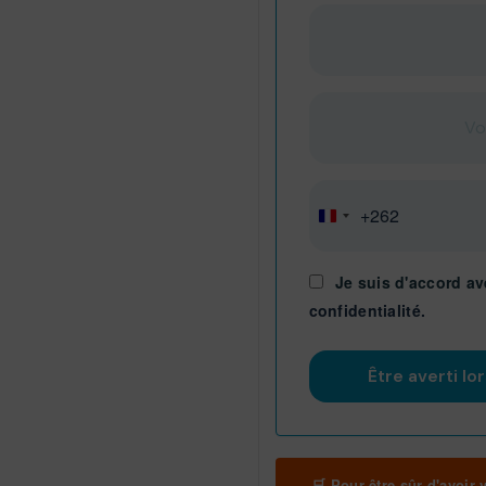
+262
Réunion
+262
Je suis d'accord av
confidentialité.
🛒 Pour être sûr d'avoir