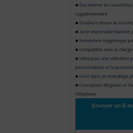
■
Étui interne en caoutchouc
supplémentaire
■
Doublure douce au toucher
■
Zone imprimable blanche p
■
Fermeture magnétique pour
■
Compatible avec la charge 
■
Idéal pour une utilisation 
personnalisée et la promoti
■
Livré dans un emballage p
■
Conception élégante et fon
téléphone
Envoyer un E-ma