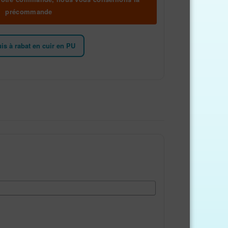
précommande
uis à rabat en cuir en PU