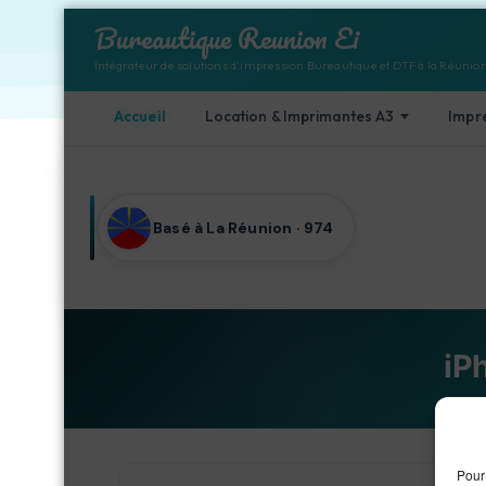
Bureautique Reunion Ei
Intégrateur de solutions d'impression Bureautique et DTF à la Réunio
Accueil
Location & Imprimantes A3
Impr
Aller au contenu
Basé à La Réunion · 974
iP
A
Pour 