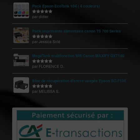
Pack Epson EcoTank 104 ( 4 couleurs)
par didier
Note
5
sur
5
Pack imprimante alimentaire canon TS 700 Series
par Jessica Solé
Note
5
sur
5
MegaTank multifonction Wifi Canon MAXIFY GX7140
par FLORENCE D.
Note
5
sur
5
Bloc de récupération d'encre usagée Epson SC-F100
par MELISSA S.
Note
5
sur
5