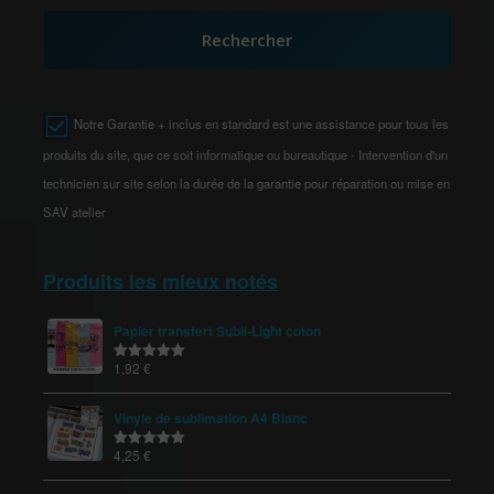
Rechercher
Notre Garantie + inclus en standard est une assistance pour tous les
produits du site, que ce soit informatique ou bureautique - Intervention d'un
technicien sur site selon la durée de la garantie pour réparation ou mise en
SAV atelier
Produits les mieux notés
Papier transfert Subli-Light coton
1,92
€
Note
5.00
sur 5
Vinyle de sublimation A4 Blanc
4,25
€
Note
5.00
sur 5