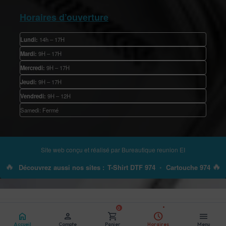
Horaires d’ouverture
Lundi:
14h – 17H
Mardi:
9H – 17H
Mercredi:
9H – 17H
Jeudi:
9H – 17H
Vendredi:
9H – 12H
Samedi: Fermé
Site web conçu et réalisé par
Bureautique reunion EI
🔥
🔥
Découvrez aussi nos sites :
T-Shirt DTF 974
•
Cartouche 974
0
home
person
shopping_cart
schedule
menu
Accueil
Compte
Panier
Horaires
Menu