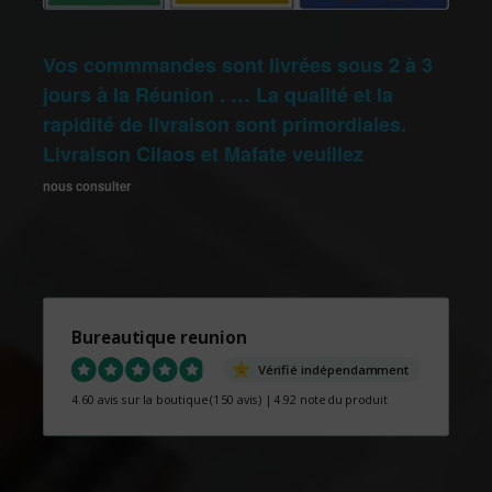
Vos commmandes sont livrées sous 2 à 3
jours à la Réunion . … La qualité et la
rapidité de livraison sont primordiales.
Livraison Cilaos et Mafate veuillez
nous consulter
Bureautique reunion
Vérifié indépendamment
4.60 avis sur la boutique
(150 avis)
|
4.92 note du produit