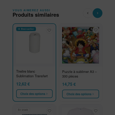
VOUS AIMEREZ AUSSI
Produits similaires
★ Best-seller
Tirelire blanc
Puzzle à sublimer A3 –
Sublimation Transfert
300 pièces
12,62
€
14,75
€
Choix des options
Choix des options
En stock