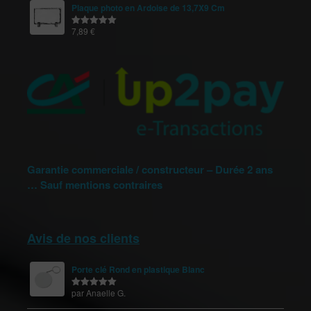
Plaque photo en Ardoise de 13,7X9 Cm
7,89
€
Note
5.00
sur 5
Garantie commerciale / constructeur – Durée 2 ans
… Sauf mentions contraires
Avis de nos clients
Porte clé Rond en plastique Blanc
par Anaelle G.
Note
5
sur
5