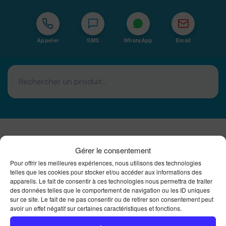
Appeler
SMS
WhatsApp
Email
Basé à La Réunion · 974
Gérer le consentement
Pour offrir les meilleures expériences, nous utilisons des technologies
Bureautique Reunion Ei
telles que les cookies pour stocker et/ou accéder aux informations des
Intégrateur de solutions d'impression Bureautique et
appareils. Le fait de consentir à ces technologies nous permettra de traiter
DTF à la Réunion
des données telles que le comportement de navigation ou les ID uniques
sur ce site. Le fait de ne pas consentir ou de retirer son consentement peut
avoir un effet négatif sur certaines caractéristiques et fonctions.