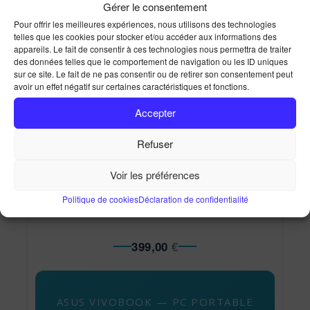
Gérer le consentement
PC portable Bureautique ASUS VIVOBOOK GO 15
Pour offrir les meilleures expériences, nous utilisons des technologies
Accueil
Ma Boutique
PC portable Bureautique
telles que les cookies pour stocker et/ou accéder aux informations des
ASUS VIVOBOOK GO 15
appareils. Le fait de consentir à ces technologies nous permettra de traiter
des données telles que le comportement de navigation ou les ID uniques
sur ce site. Le fait de ne pas consentir ou de retirer son consentement peut
avoir un effet négatif sur certaines caractéristiques et fonctions.
Accepter
DISPONIBLE SUR PRÉCOMMANDE
Refuser
PC portable Bureautique
Voir les préférences
ASUS VIVOBOOK GO 15
Politique de cookies
Déclaration de confidentialité
399,00
€
ASUS VIVOBOOK — PC PORTABLE