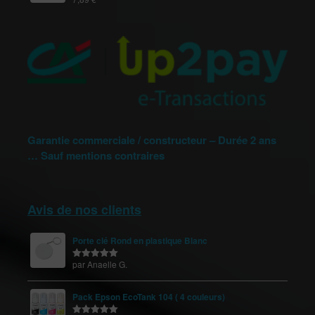
Note
5.00
sur 5
Garantie commerciale / constructeur – Durée 2 ans
… Sauf mentions contraires
Avis de nos clients
Porte clé Rond en plastique Blanc
par Anaelle G.
Note
5
sur
5
Pack Epson EcoTank 104 ( 4 couleurs)