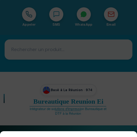
Appeler
SMS
WhatsApp
Email
Basé à La Réunion · 974
Bureautique Reunion Ei
Intégrateur de solutions d'impression Bureautique et
DTF à la Réunion