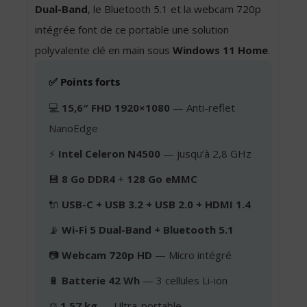
Dual-Band
, le Bluetooth 5.1 et la webcam 720p
intégrée font de ce portable une solution
polyvalente clé en main sous
Windows 11 Home
.
✅ Points forts
💻
15,6″ FHD 1920×1080
— Anti-reflet
NanoEdge
⚡
Intel Celeron N4500
— jusqu’à 2,8 GHz
💾
8 Go DDR4
+
128 Go eMMC
🔌
USB-C + USB 3.2 + USB 2.0 + HDMI 1.4
📡
Wi-Fi 5 Dual-Band + Bluetooth 5.1
📷
Webcam 720p HD
— Micro intégré
🔋
Batterie 42 Wh
— 3 cellules Li-ion
⚖️
1,57 kg
— Ultra-portable