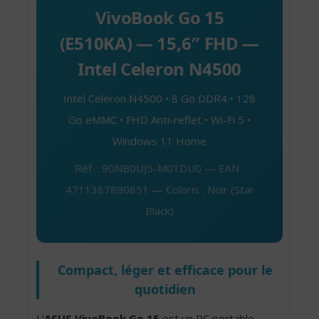
VivoBook Go 15
(E510KA) — 15,6″ FHD —
Intel Celeron N4500
Intel Celeron N4500 • 8 Go DDR4 • 128
Go eMMC • FHD Anti-reflet • Wi-Fi 5 •
Windows 11 Home
Réf. : 90NB0UJ5-M01DU0 — EAN :
4711387890851 — Coloris : Noir (Star
Black)
Compact, léger et efficace pour le
quotidien
L’
ASUS VivoBook Go 15
est un PC portable