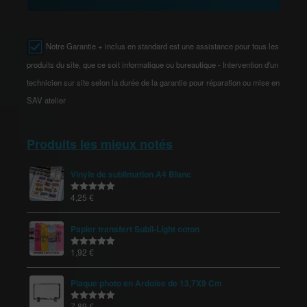
Notre Garantie + inclus en standard est une assistance pour tous les
produits du site, que ce soit informatique ou bureautique - Intervention d'un
technicien sur site selon la durée de la garantie pour réparation ou mise en
SAV atelier
Produits les mieux notés
Vinyle de sublimation A4 Blanc
4,25
€
Note
5.00
sur 5
Papier transfert Subli-Light coton
1,92
€
Note
5.00
sur 5
Plaque photo en Ardoise de 13,7X9 Cm
7,89
€