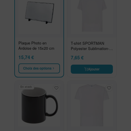
Plaque Photo en
T-shirt SPORTMAN
Ardoise de 15x20 cm
Polyester Sublimation-
Taille L
15,74
€
7,65
€
Choix des options
Ajouter
En stock