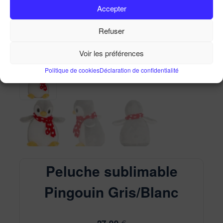
Accepter
Peluche sublimable Pingouin Gris/Blanc
Accueil
Ma Boutique
Peluche sublimable Pingouin
Refuser
Gris/Blanc
Voir les préférences
Politique de cookies
Déclaration de confidentialité
Peluche sublimable
Pingouin Gris/Blanc