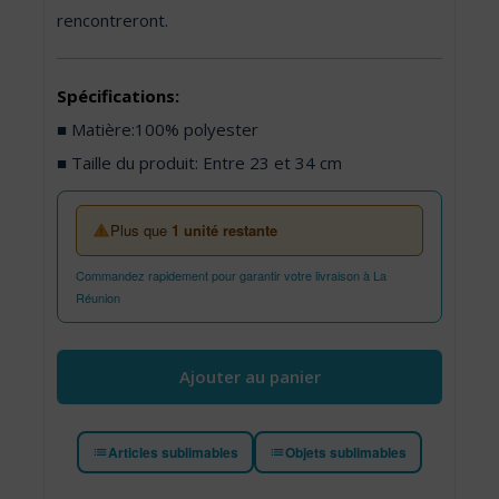
rencontreront.
Spécifications:
■ Matière:100% polyester
■ Taille du produit: Entre 23 et 34 cm
Plus que
1 unité restante
Commandez rapidement pour garantir votre livraison à La
Réunion
quantité de Peluche sublimable Pingouin Gris/Blanc
Ajouter au panier
Articles sublimables
Objets sublimables