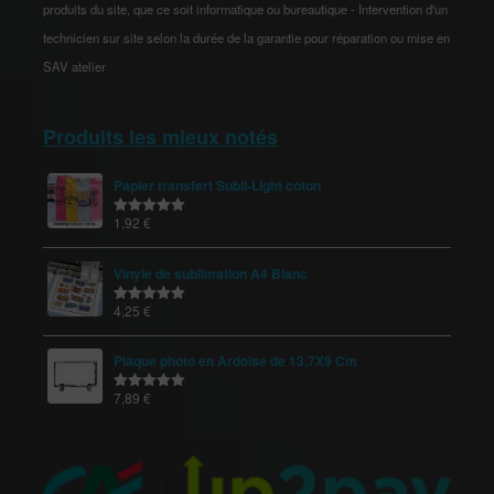
produits du site, que ce soit informatique ou bureautique - Intervention d'un
technicien sur site selon la durée de la garantie pour réparation ou mise en
SAV atelier
Produits les mieux notés
Papier transfert Subli-Light coton
1,92
€
Note
5.00
sur 5
Vinyle de sublimation A4 Blanc
4,25
€
Note
5.00
sur 5
Plaque photo en Ardoise de 13,7X9 Cm
7,89
€
Note
5.00
sur 5