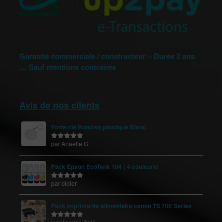
Garantie commerciale / constructeur – Durée 2 ans
… Sauf mentions contraires
Avis de nos clients
Porte clé Rond en plastique Blanc
par Anaelle G.
Note
5
sur
5
Pack Epson EcoTank 104 ( 4 couleurs)
par didier
Note
5
sur
5
Pack imprimante alimentaire canon TS 700 Series