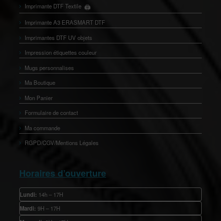
🖨️
Imprimante DTF Textile
👕
Imprimante A3 ERASMART DTF
Imprimantes DTF UV objets
Impression étiquettes couleur
Mugs personnalises
Ma Boutique
Mon Panier
Formulaire de contact
Ma commande
RGPD/CGV/Mentions Légales
Horaires d’ouverture
Lundi:
14h – 17H
Mardi:
9H – 17H