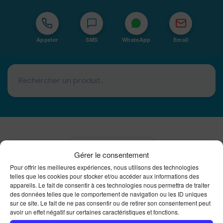
Appeler
SMS
WhatsApp
Email
Basé à La Réunion · 974
Gérer le consentement
Bureautique Reunion Ei
Pour offrir les meilleures expériences, nous utilisons des technologies
telles que les cookies pour stocker et/ou accéder aux informations des
Intégrateur de solutions d'impression Bureautique et
DTF à la Réunion
appareils. Le fait de consentir à ces technologies nous permettra de traiter
des données telles que le comportement de navigation ou les ID uniques
sur ce site. Le fait de ne pas consentir ou de retirer son consentement peut
avoir un effet négatif sur certaines caractéristiques et fonctions.