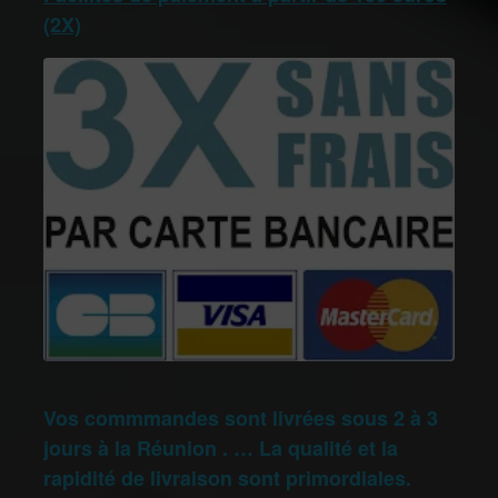
(2X)
Vos commmandes sont livrées sous 2 à 3
jours à la Réunion . … La qualité et la
rapidité de livraison sont primordiales.