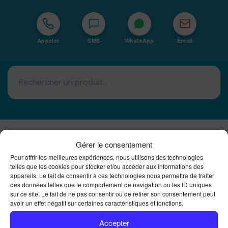
Appeler
SMS
WhatsApp
Email
Gérer le consentement
Basé à La Réunion · 974
Pour offrir les meilleures expériences, nous utilisons des technologies
telles que les cookies pour stocker et/ou accéder aux informations des
Bureautique Reunion Ei
appareils. Le fait de consentir à ces technologies nous permettra de traiter
Intégrateur de solutions d'impression Bureautique et
des données telles que le comportement de navigation ou les ID uniques
DTF à la Réunion
sur ce site. Le fait de ne pas consentir ou de retirer son consentement peut
avoir un effet négatif sur certaines caractéristiques et fonctions.
Accepter