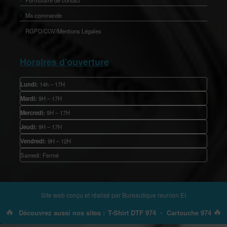
Ma commande
RGPD/CGV/Mentions Légales
Horaires d’ouverture
Lundi:
14h – 17H
Mardi:
9H – 17H
Mercredi:
9H – 17H
Jeudi:
9H – 17H
Vendredi:
9H – 12H
Samedi: Fermé
Site web conçu et réalisé par
Bureautique reunion EI
🔥
🔥
Découvrez aussi nos sites :
T-Shirt DTF 974
•
Cartouche 974