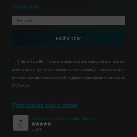
Recherche
Rechercher
Notre Garantie + inclus en standard est une assistance pour tous les
produits du site, que ce soit informatique ou bureautique - Intervention d'un
technicien sur site selon la durée de la garantie pour réparation ou mise en
SAV atelier
Produits les mieux notés
Porte-clé en cuir sublimable Tonneau
3,89
€
Note
5.00
sur 5