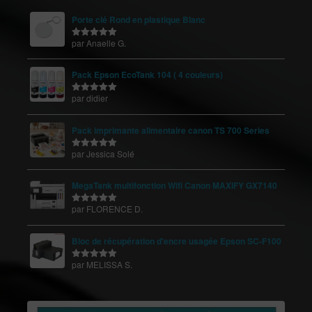
Porte clé Rond en plastique Blanc
par Anaelle G.
Note
5
sur
5
Pack Epson EcoTank 104 ( 4 couleurs)
par didier
Note
5
sur
5
Pack imprimante alimentaire canon TS 700 Series
par Jessica Solé
Note
5
sur
5
MegaTank multifonction Wifi Canon MAXIFY GX7140
par FLORENCE D.
Note
5
sur
5
Bloc de récupération d'encre usagée Epson SC-F100
par MELISSA S.
Note
5
sur
5