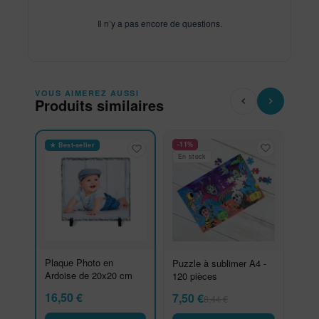
Il n’y a pas encore de questions.
VOUS AIMEREZ AUSSI
Produits similaires
-11%
★ Best-seller
En stock
Plaque Photo en
Puzzle à sublimer A4 -
Ardoise de 20x20 cm
120 pièces
16,50
€
7,50
€
8,44
€