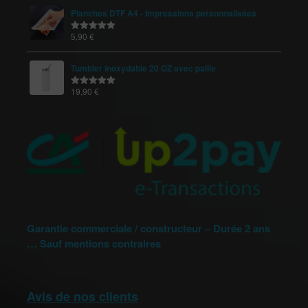
Planches DTF A4 - Impressions personnalisées
5,90
€
Note
5.00
sur 5
Tumbler inoxydable 20 OZ avec paille
19,90
€
Note
5.00
sur 5
Garantie commerciale / constructeur – Durée 2 ans
… Sauf mentions contraires
Avis de nos clients