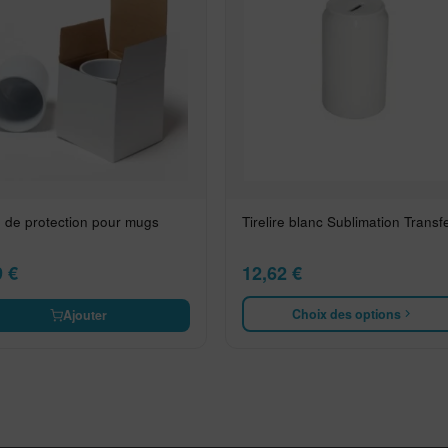
e de protection pour mugs
Tirelire blanc Sublimation Transfe
9
€
12,62
€
Choix des options
Ajouter