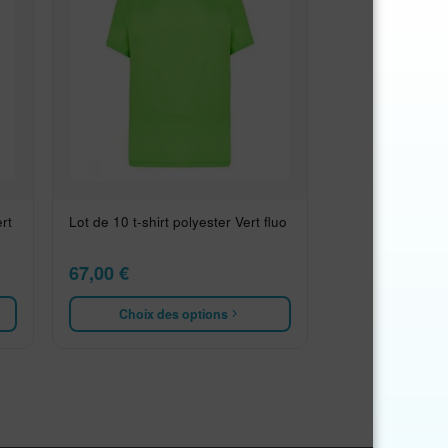
rt
Lot de 10 t-shirt polyester Vert fluo
67,00
€
Choix des options