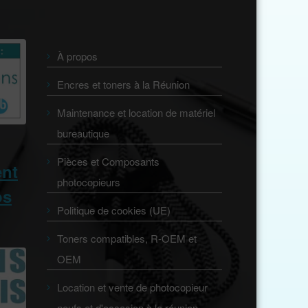
À propos
Encres et toners à la Réunion
Maintenance et location de matériel
bureautique
Pièces et Composants
ent
photocopieurs
os
Politique de cookies (UE)
Toners compatibles, R-OEM et
OEM
Location et vente de photocopieur
neufs et d'occasion à la réunion