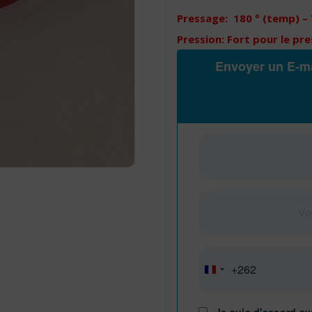
Pressage: 180 ° (temp) – 
Pression: Fort pour le pr
Envoyer un E-ma
+262
Réunion
+262
Je suis d'accord av