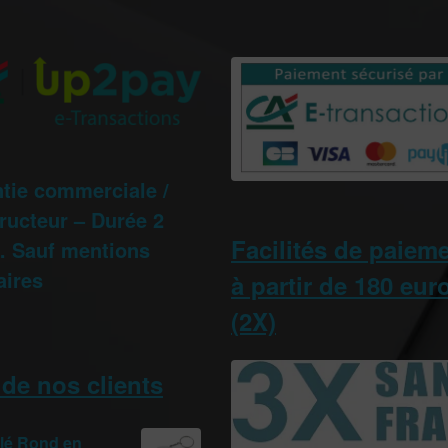
tie commerciale /
ructeur – Durée 2
Facilités de paiem
 Sauf mentions
aires
à partir de 180 eur
(2X)
 de nos clients
clé Rond en