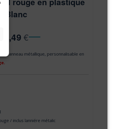
ond rouge en plastique
à
Blanc
€
2,49
ec un anneau métallique, personnalisable en
ge.
l
uge / inclus lanniére métalic