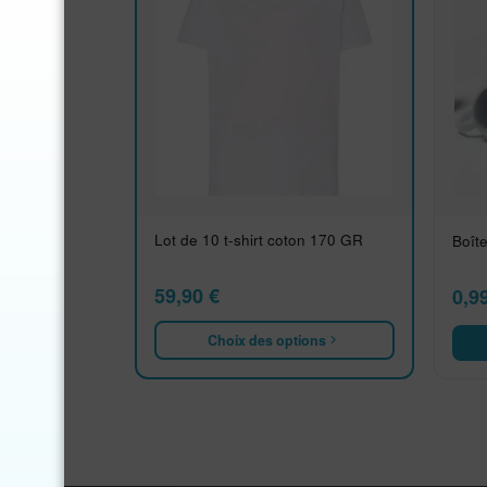
Lot de 10 t-shirt coton 170 GR
Boît
59,90
€
0,9
Choix des options