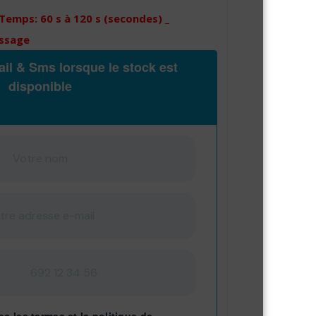
Temps: 60 s à 120 s (secondes) _
essage
il & Sms lorsque le stock est
disponible
ec les
termes
et
la politique de