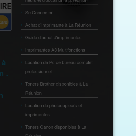
Se Connecter
Achat d'Imprimante à La Réunion
Guide d'achat d'imprimantes
Imprimantes A3 Multifonctions
 à
Location de Pc de bureau complet
n .
professionnel
Toners Brother disponibles à La
Réunion
on
Location de photocopieurs et
imprimantes
Toners Canon disponibles à La
Réunion