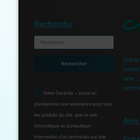
Recherche
Garan
Rechercher
const
ans …
contr
Notre Garantie + inclus en
standard est une assistance pour tous
les produits du site, que ce soit
Avis
informatique ou bureautique -
Intervention d'un technicien sur site
Porte 