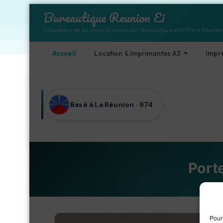
Bureautique Reunion Ei
Intégrateur de solutions d'impression Bureautique et DTF à la Réunio
Accueil
Location & Imprimantes A3
Impr
Aller au contenu
Basé à La Réunion · 974
Port
Acc
Pour 