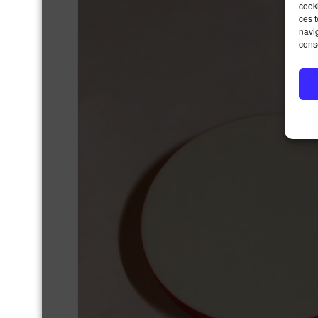
cooki
ces 
navig
conse