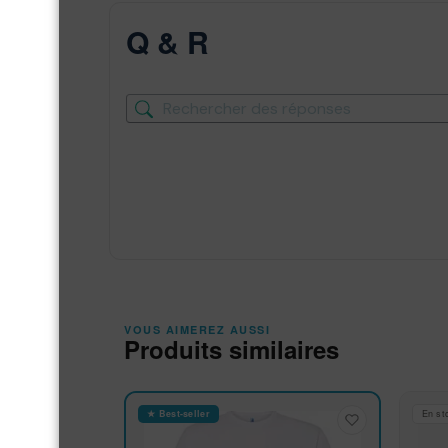
Q & R
VOUS AIMEREZ AUSSI
Produits similaires
★ Best-seller
En st