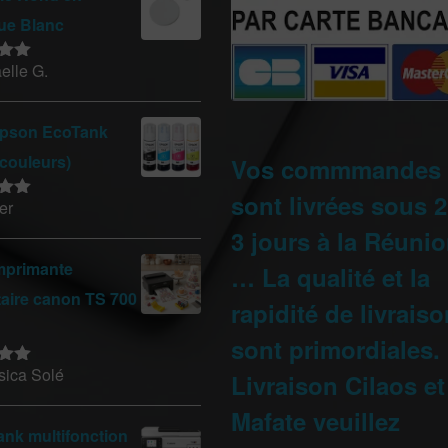
que Blanc
elle G.
sur
pson EcoTank
 couleurs)
Vos commmandes
sont livrées sous 2
er
sur
3 jours à la Réunio
mprimante
… La qualité et la
taire canon TS 700
rapidité de livrais
sont primordiales.
sica Solé
Livraison Cilaos et
sur
Mafate veuillez
nk multifonction