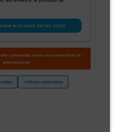
 votre commande, nous vous conseillons la
précommande
imables
Objets sublimables