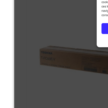
cooki
ces 
navig
conse