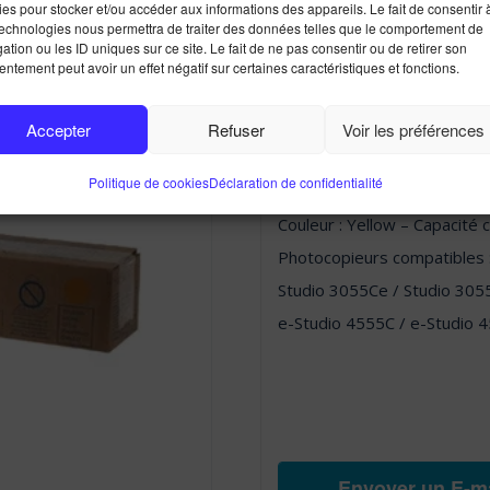
Toshiba 
es pour stocker et/ou accéder aux informations des appareils. Le fait de consentir 
technologies nous permettra de traiter des données telles que le comportement de
ation ou les ID uniques sur ce site. Le fait de ne pas consentir ou de retirer son
ntement peut avoir un effet négatif sur certaines caractéristiques et fonctions.
Accepter
Refuser
Voir les préférences
Marque :
TOSHIBA
Politique de cookies
Déclaration de confidentialité
Référence : T-FC50E-Y
Couleur : Yellow – Capacité 
Photocopieurs compatibles 
Studio 3055Ce / Studio 305
e-Studio 4555C / e-Studio 
Envoyer un E-ma