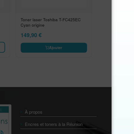
Toner laser Toshiba T-FC425EC
Cyan origine
149,90
€
Ajouter
À propos
Encres et toners à la Réunion