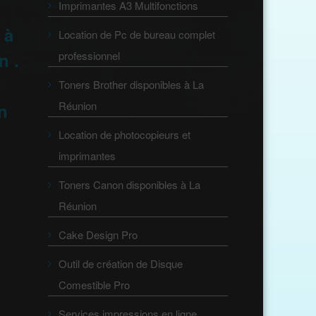
Imprimantes A3 Multifonctions
 à
Location de Pc de bureau complet
n .
professionnel
Toners Brother disponibles à La
Réunion
on
Location de photocopieurs et
imprimantes
Toners Canon disponibles à La
Réunion
Cake Design Pro
Outil de création de Disque
Comestible Pro
Services impressions en ligne