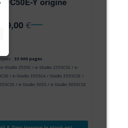
T-FC50E-Y origine
à
€
99,00
copies :
33 000 pages
:e-Studio 2555C / e-Studio 2555CSE / e-
5CSE / e-Studio 3555Ce / Studio 3555CSE /
4555CSE / e-Studio 5055 / e-Studio 5055CSE
il & Sms lorsque le stock est