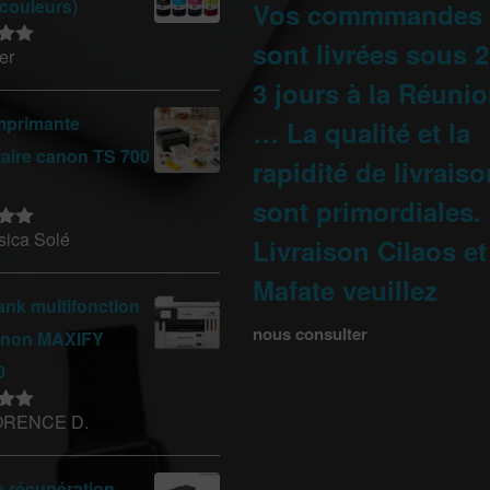
 couleurs)
Vos commmandes
sont livrées sous 2
er
sur
3 jours à la Réunio
mprimante
… La qualité et la
taire canon TS 700
rapidité de livrais
sont primordiales.
sica Solé
Livraison Cilaos et
sur
Mafate veuillez
nk multifonction
nous consulter
anon MAXIFY
0
ORENCE D.
sur
e récupération