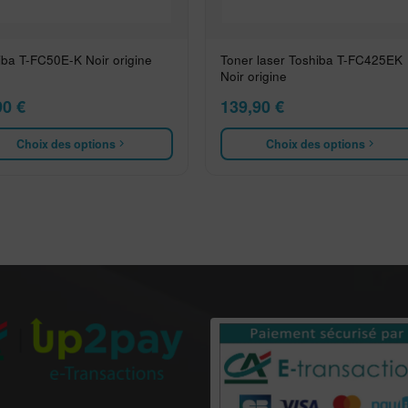
iba T-FC50E-K Noir origine
Toner laser Toshiba T-FC425EK
Noir origine
90
€
139,90
€
Choix des options
Choix des options