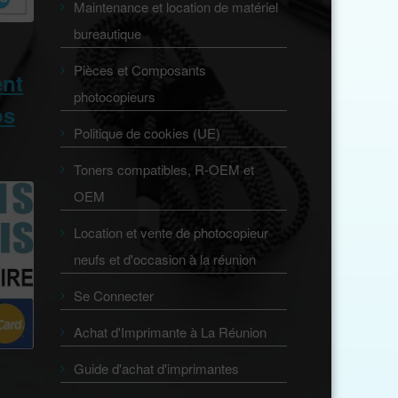
Maintenance et location de matériel
bureautique
Pièces et Composants
ent
photocopieurs
os
Politique de cookies (UE)
Toners compatibles, R-OEM et
OEM
Location et vente de photocopieur
neufs et d'occasion à la réunion
Se Connecter
Achat d'Imprimante à La Réunion
Guide d'achat d'imprimantes