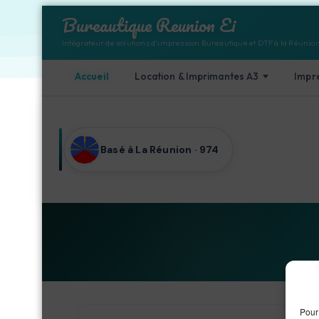
Bureautique Reunion Ei
Intégrateur de solutions d'impression Bureautique et DTF à la Réunio
Accueil
Location & Imprimantes A3
Impr
Aller au contenu
Basé à La Réunion · 974
Pour 