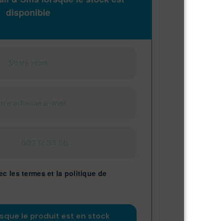
disponible
ec les
termes
et
la politique de