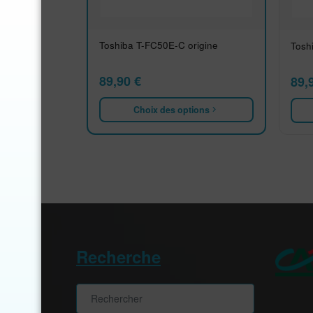
Toshiba T-FC50E-C origine
Tosh
89,90
€
89,
Choix des options
Recherche