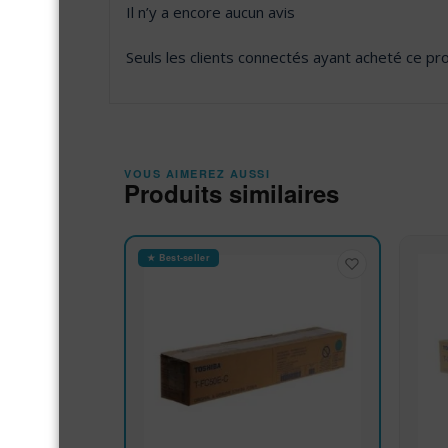
Il n’y a encore aucun avis
Seuls les clients connectés ayant acheté ce produ
VOUS AIMEREZ AUSSI
Produits similaires
★ Best-seller