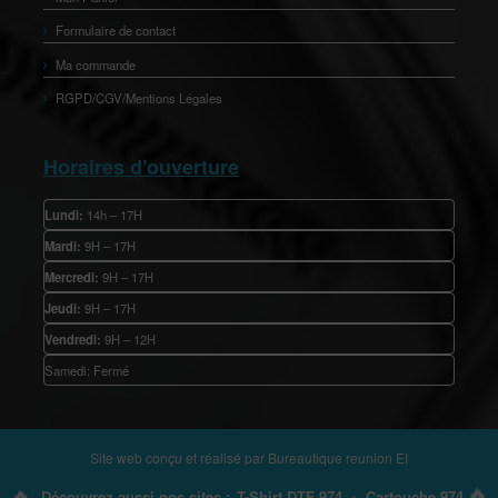
Formulaire de contact
Ma commande
RGPD/CGV/Mentions Légales
Horaires d’ouverture
Lundi:
14h – 17H
Mardi:
9H – 17H
Mercredi:
9H – 17H
Jeudi:
9H – 17H
Vendredi:
9H – 12H
Samedi: Fermé
Site web conçu et réalisé par
Bureautique reunion EI
🔥
🔥
Découvrez aussi nos sites :
T-Shirt DTF 974
•
Cartouche 974