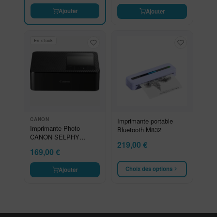
Ajouter
Ajouter
En stock
CANON
Imprimante portable
Imprimante Photo
Bluetooth M832
CANON SELPHY
219,00
€
CP1500 Noir
169,00
€
Choix des options
Ajouter