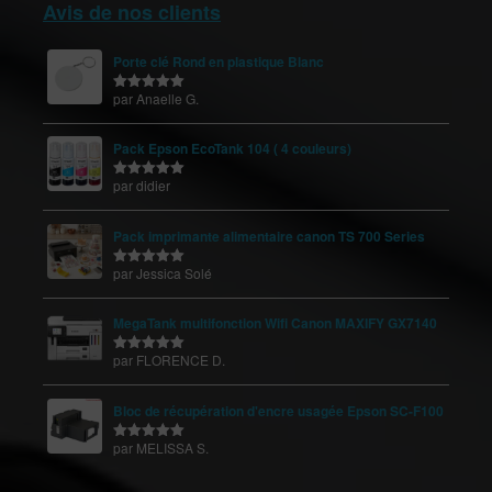
Avis de nos clients
Porte clé Rond en plastique Blanc
par Anaelle G.
Note
5
sur
5
Pack Epson EcoTank 104 ( 4 couleurs)
par didier
Note
5
sur
5
Pack imprimante alimentaire canon TS 700 Series
par Jessica Solé
Note
5
sur
5
MegaTank multifonction Wifi Canon MAXIFY GX7140
par FLORENCE D.
Note
5
sur
5
Bloc de récupération d'encre usagée Epson SC-F100
par MELISSA S.
Note
5
sur
5