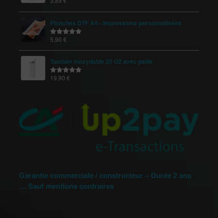
3,89
€
Note
5.00
sur 5
Planches DTF A4 - Impressions personnalisées
5,90
€
Note
5.00
sur 5
Tumbler inoxydable 20 OZ avec paille
19,90
€
Note
5.00
sur 5
Garantie commerciale / constructeur – Durée 2 ans
… Sauf mentions contraires