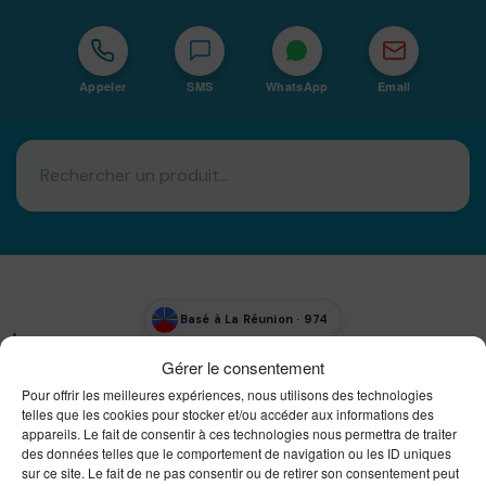
Appeler
SMS
WhatsApp
Email
Basé à La Réunion · 974
Bureautique Reunion Ei
Gérer le consentement
Intégrateur de solutions d'impression Bureautique et
Pour offrir les meilleures expériences, nous utilisons des technologies
DTF à la Réunion
telles que les cookies pour stocker et/ou accéder aux informations des
appareils. Le fait de consentir à ces technologies nous permettra de traiter
des données telles que le comportement de navigation ou les ID uniques
sur ce site. Le fait de ne pas consentir ou de retirer son consentement peut