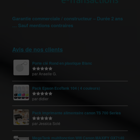
Garantie commerciale / constructeur – Durée 2 ans
… Sauf mentions contraires
Avis de nos clients
Porte clé Rond en plastique Blanc
par Anaelle G.
Note
5
sur
5
Pack Epson EcoTank 104 ( 4 couleurs)
par didier
Note
5
sur
5
Pack imprimante alimentaire canon TS 700 Series
par Jessica Solé
Note
5
sur
5
MegaTank multifonction Wifi Canon MAXIFY GX7140