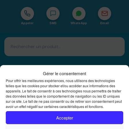
Appeler
SMS
WhatsApp
Email
Gérer le consentement
Pour offrir les meilleures expériences, nous utilisons des technologies
Basé à La Réunion · 974
telles que les cookies pour stocker et/ou accéder aux informations des
appareils. Le fait de consentir à ces technologies nous permettra de traiter
Bureautique Reunion Ei
des données telles que le comportement de navigation ou les ID uniques
sur ce site. Le fait de ne pas consentir ou de retirer son consentement peut
Intégrateur de solutions d'impression Bureautique et
avoir un effet négatif sur certaines caractéristiques et fonctions.
DTF à la Réunion
Accepter