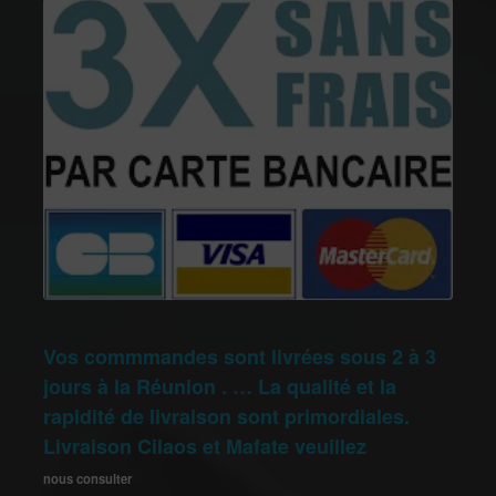
Vos commmandes sont livrées sous 2 à 3
jours à la Réunion . … La qualité et la
rapidité de livraison sont primordiales.
Livraison Cilaos et Mafate veuillez
nous consulter