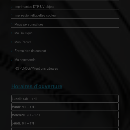
Imprimantes DTF UV objets
Impression étiquettes couleur
Mugs personnalises
Ma Boutique
Mon Panier
Formulaire de contact
Ma commande
RGPD/CGV/Mentions Légales
Horaires d’ouverture
Lundi:
14h – 17H
Mardi:
9H – 17H
Mercredi:
9H – 17H
Jeudi:
9H – 17H