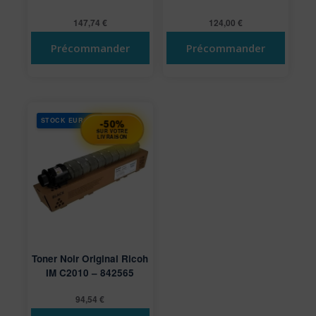
147,74
€
124,00
€
Précommander
Précommander
STOCK EUROPE
-50%
SUR VOTRE
LIVRAISON
Toner Noir Original Ricoh
IM C2010 – 842565
94,54
€