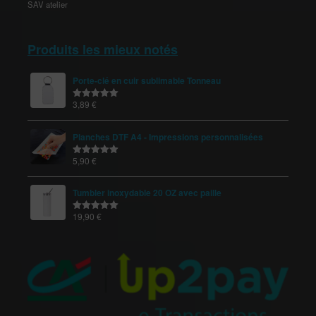
SAV atelier
Produits les mieux notés
Porte-clé en cuir sublimable Tonneau
3,89
€
Note
5.00
sur 5
Planches DTF A4 - Impressions personnalisées
5,90
€
Note
5.00
sur 5
Tumbler inoxydable 20 OZ avec paille
19,90
€
Note
5.00
sur 5