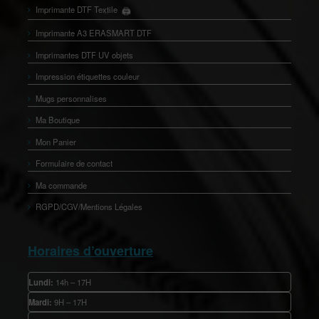
Imprimante DTF Textile
🖨️
👕
Imprimante A3 ERASMART DTF
Imprimantes DTF UV objets
Impression étiquettes couleur
Mugs personnalises
Ma Boutique
Mon Panier
Formulaire de contact
Ma commande
RGPD/CGV/Mentions Légales
Horaires d’ouverture
Lundi:
14h – 17H
Mardi:
9H – 17H