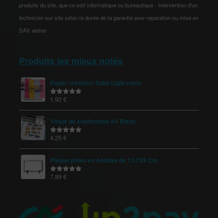
produits du site, que ce soit informatique ou bureautique - Intervention d'un
technicien sur site selon la durée de la garantie pour réparation ou mise en
SAV atelier
Produits les mieux notés
Papier transfert Subli-Light coton
1,92
€
Note
5.00
sur 5
Vinyle de sublimation A4 Blanc
4,25
€
Note
5.00
sur 5
Plaque photo en Ardoise de 13,7X9 Cm
7,89
€
Note
5.00
sur 5