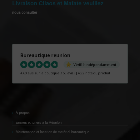
Livraison Cilaos et Mafate veuillez
nous consulter
Bureautique reunion
Vérifié indépendamment
4.60 avis sur la boutique
(150 avis)
|
4.92 note du produit
À propos
Encres et toners à la Réunion
Maintenance et location de matériel bureautique