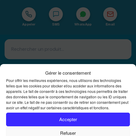
Appeler
SMS
WhatsApp
Email
Gérer le consentement
Pour offrir les meilleures expériences, nous utilisons des technologies
telles que les cookies pour stocker et/ou accéder aux informations des
Basé à La Réunion · 974
appareils. Le fait de consentir à ces technologies nous permettra de traiter
des données telles que le comportement de navigation ou les ID uniques
Bureautique Reunion Ei
sur ce site. Le fait de ne pas consentir ou de retirer son consentement peut
avoir un effet négatif sur certaines caractéristiques et fonctions.
Intégrateur de solutions d'impression Bureautique et
DTF à la Réunion
Accepter
Refuser