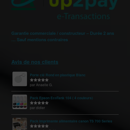
Garantie commerciale / constructeur – Durée 2 ans
… Sauf mentions contraires
Avis de nos clients
Porte clé Rond en plastique Blanc
par Anaelle G.
Note
5
sur
5
Pack Epson EcoTank 104 ( 4 couleurs)
par didier
Note
5
sur
5
Pack imprimante alimentaire canon TS 700 Series