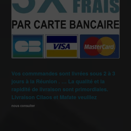
Vos commmandes sont livrées sous 2 à 3
jours à la Réunion . … La qualité et la
rapidité de livraison sont primordiales.
Livraison Cilaos et Mafate veuillez
nous consulter