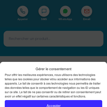
Appeler
SMS
WhatsApp
Email
Gérer le consentement
Basé à La Réunion · 974
Pour offrir les meilleures expériences, nous utilisons des technologies
Bureautique Reunion Ei
telles que les cookies pour stocker et/ou accéder aux informations des
appareils. Le fait de consentir à ces technologies nous permettra de traiter
Intégrateur de solutions d'impression Bureautique et
des données telles que le comportement de navigation ou les ID uniques
DTF à la Réunion
sur ce site. Le fait de ne pas consentir ou de retirer son consentement peut
avoir un effet négatif sur certaines caractéristiques et fonctions.
Accepter