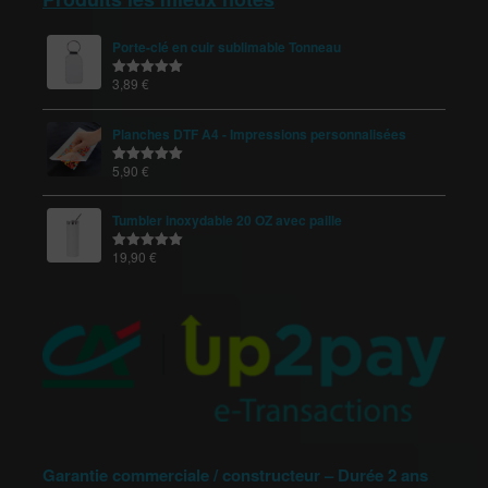
Porte-clé en cuir sublimable Tonneau
3,89
€
Note
5.00
sur 5
Planches DTF A4 - Impressions personnalisées
5,90
€
Note
5.00
sur 5
Tumbler inoxydable 20 OZ avec paille
19,90
€
Note
5.00
sur 5
Garantie commerciale / constructeur – Durée 2 ans