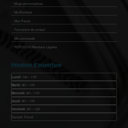
Mugs personnalises
Ma Boutique
Mon Panier
Formulaire de contact
Ma commande
RGPD/CGV/Mentions Légales
Horaires d’ouverture
Lundi:
14h – 17H
Mardi:
9H – 17H
Mercredi:
9H – 17H
Jeudi:
9H – 17H
Vendredi:
9H – 12H
Samedi: Fermé