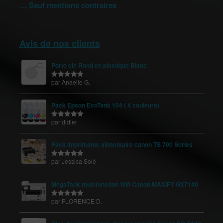
… Sauf mentions contraires
Avis de nos clients
Porte clé Rond en plastique Blanc
par Anaelle G.
Note
5
sur
5
Pack Epson EcoTank 104 ( 4 couleurs)
par didier
Note
5
sur
5
Pack imprimante alimentaire canon TS 700 Series
par Jessica Solé
Note
5
sur
5
MegaTank multifonction Wifi Canon MAXIFY GX7140
par FLORENCE D.
Note
5
sur
5