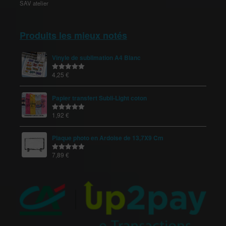
SAV atelier
Produits les mieux notés
Vinyle de sublimation A4 Blanc
4,25
€
Note
5.00
sur 5
Papier transfert Subli-Light coton
1,92
€
Note
5.00
sur 5
Plaque photo en Ardoise de 13,7X9 Cm
7,89
€
Note
5.00
sur 5