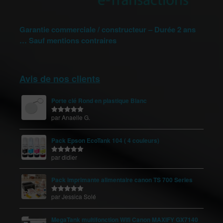
Garantie commerciale / constructeur – Durée 2 ans
… Sauf mentions contraires
Avis de nos clients
Porte clé Rond en plastique Blanc
par Anaelle G.
Note
5
sur
5
Pack Epson EcoTank 104 ( 4 couleurs)
par didier
Note
5
sur
5
Pack imprimante alimentaire canon TS 700 Series
par Jessica Solé
Note
5
sur
5
MegaTank multifonction Wifi Canon MAXIFY GX7140