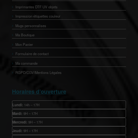
Imprimantes DTF UV objets
Impression étiquettes couleur
Mugs personnalises
Ma Boutique
Mon Panier
Formulaire de contact
Ma commande
RGPD/CGV/Mentions Légales
Horaires d’ouverture
Lundi:
14h – 17H
Mardi:
9H – 17H
Mercredi:
9H – 17H
Jeudi:
9H – 17H