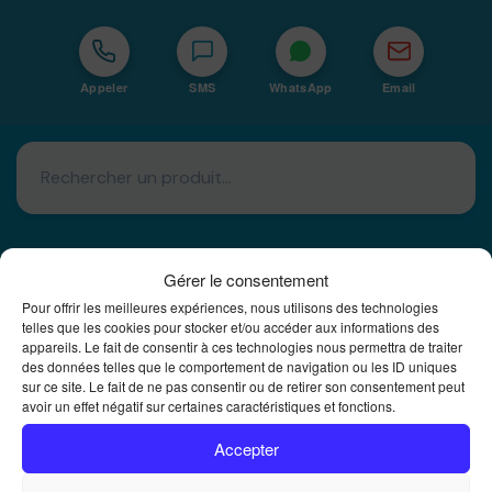
Appeler
SMS
WhatsApp
Email
Gérer le consentement
Pour offrir les meilleures expériences, nous utilisons des technologies
Basé à La Réunion · 974
telles que les cookies pour stocker et/ou accéder aux informations des
appareils. Le fait de consentir à ces technologies nous permettra de traiter
Bureautique Reunion Ei
des données telles que le comportement de navigation ou les ID uniques
sur ce site. Le fait de ne pas consentir ou de retirer son consentement peut
Intégrateur de solutions d'impression Bureautique et
avoir un effet négatif sur certaines caractéristiques et fonctions.
DTF à la Réunion
Accepter