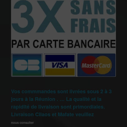
Vos commmandes sont livrées sous 2 à 3
jours à la Réunion . … La qualité et la
rapidité de livraison sont primordiales.
Livraison Cilaos et Mafate veuillez
nous consulter