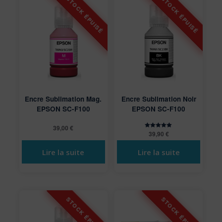
Encre Sublimation Mag.
Encre Sublimation Noir
EPSON SC-F100
EPSON SC-F100
39,00
€
39,90
€
Note
5.00
sur 5
Lire la suite
Lire la suite