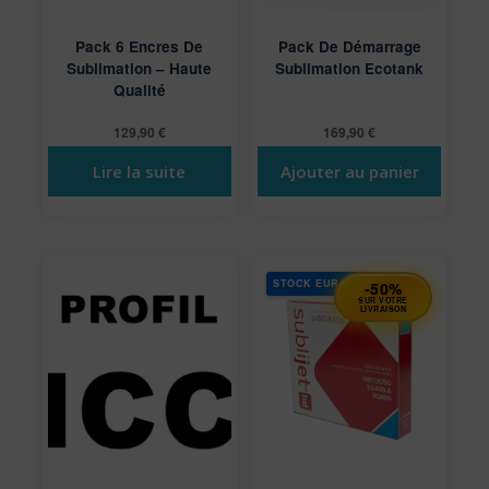
Pack 6 Encres De
Pack De Démarrage
Sublimation – Haute
Sublimation Ecotank
Qualité
129,90
€
169,90
€
Lire la suite
Ajouter au panier
STOCK EUROPE
-50%
SUR VOTRE
LIVRAISON