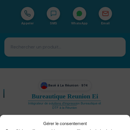
Appeler
SMS
WhatsApp
Email
Basé à La Réunion · 974
Bureautique Reunion Ei
Intégrateur de solutions d'impression Bureautique et
DTF à la Réunion
Gérer le consentement