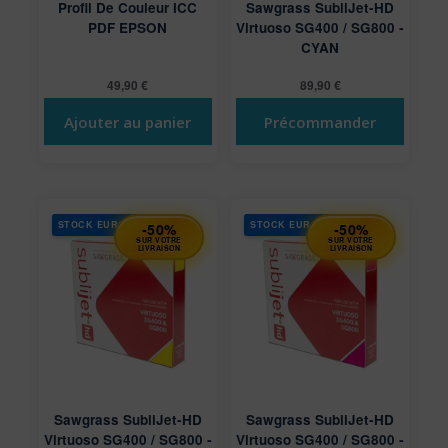
Profil De Couleur ICC
Sawgrass SubliJet­-HD
PDF EPSON
Virtuoso SG400 / SG800 ­
CYAN
49,90
€
89,90
€
Ajouter au panier
Précommander
STOCK EUROPE
STOCK EUROPE
-50%
-50%
SUR VOTRE
SUR VOTRE
LIVRAISON
LIVRAISON
Sawgrass SubliJet­-HD
Sawgrass SubliJet­-HD
Virtuoso SG400 / SG800 ­
Virtuoso SG400 / SG800 ­