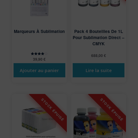
Marqueurs À Sublimation
Pack 4 Bouteilles De 1L
Pour Sublimation Direct –
CMYK
688,00
€
39,90
€
Note
4.00
sur 5
Lire la suite
Ajouter au panier