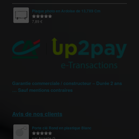
sur 5
Plaque photo en Ardoise de 13,7X9 Cm
7,89
€
Note
5.00
sur 5
Garantie commerciale / constructeur – Durée 2 ans
… Sauf mentions contraires
Avis de nos clients
Porte clé Rond en plastique Blanc
par Anaelle G.
Note
5
sur