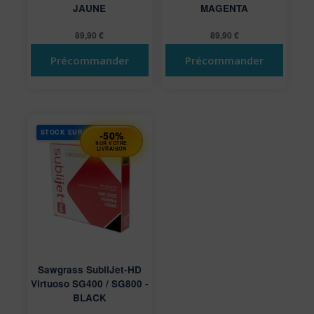
JAUNE
MAGENTA
89,90
€
89,90
€
Précommander
Précommander
STOCK EUROPE
-50%
SUR VOTRE
LIVRAISON
Sawgrass SubliJet­-HD
Virtuoso SG400 / SG800 ­
BLACK