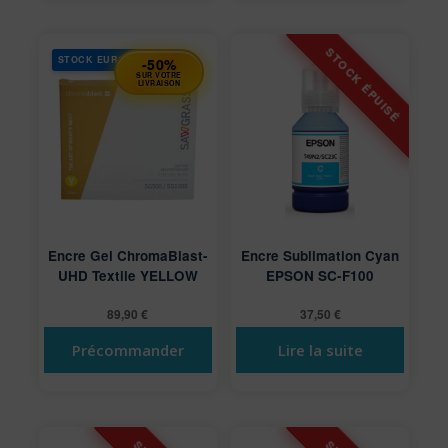
STOCK EUROPE
-50%
SUR VOTRE
LIVRAISON
Encre Gel ChromaBlast-
Encre Sublimation Cyan
UHD Textile YELLOW
EPSON SC-F100
89,90
€
37,50
€
Précommander
Lire la suite