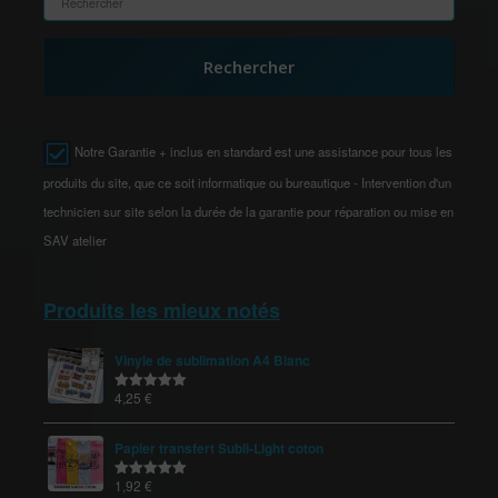
Rechercher
Notre Garantie + inclus en standard est une assistance pour tous les
produits du site, que ce soit informatique ou bureautique - Intervention d'un
technicien sur site selon la durée de la garantie pour réparation ou mise en
SAV atelier
Produits les mieux notés
Vinyle de sublimation A4 Blanc
4,25
€
Note
5.00
sur 5
Papier transfert Subli-Light coton
1,92
€
Note
5.00