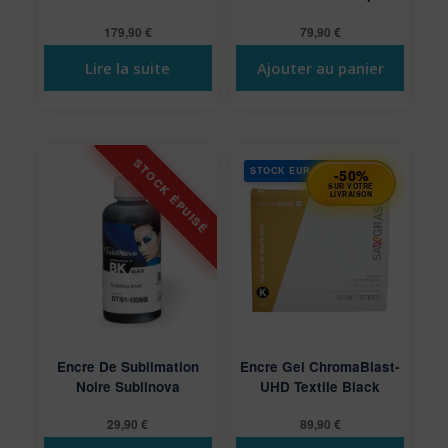
179,90
€
79,90
€
Lire la suite
Ajouter au panier
STOCK EUROPE
-50%
SUR VOTRE
LIVRAISON
Encre De Sublimation
Encre Gel ChromaBlast-
Noire Sublinova
UHD Textile Black
29,90
€
89,90
€