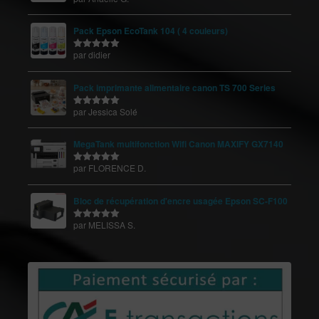
5
Pack Epson EcoTank 104 ( 4 couleurs)
par didier
Note
5
sur
5
Pack imprimante alimentaire canon TS 700 Series
par Jessica Solé
Note
5
sur
5
MegaTank multifonction Wifi Canon MAXIFY GX7140
par FLORENCE D.
Note
5
sur
5
Bloc de récupération d'encre usagée Epson SC-F100
par MELISSA S.
Note
5
sur
5