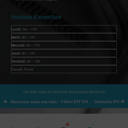
Horaires d’ouverture
Lundi:
14h – 17H
Mardi:
9H – 17H
Mercredi:
9H – 17H
Jeudi:
9H – 17H
Vendredi:
9H – 12H
Samedi: Fermé
Site web conçu et réalisé par
Bureautique reunion EI
🔥
🔥
Découvrez aussi nos sites :
T-Shirt DTF 974
•
Cartouche 974
0