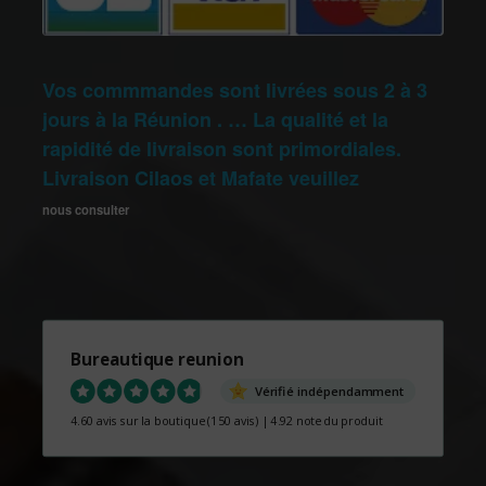
Vos commmandes sont livrées sous 2 à 3
jours à la Réunion . … La qualité et la
rapidité de livraison sont primordiales.
Livraison Cilaos et Mafate veuillez
nous consulter
Bureautique reunion
Vérifié indépendamment
4.60 avis sur la boutique
(150 avis)
|
4.92 note du produit