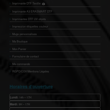
🖨️
Imprimante DTF Textile
👕
Imprimante A3 ERASMART DTF
Imprimantes DTF UV objets
Impression étiquettes couleur
Mugs personnalises
Ma Boutique
Mon Panier
Formulaire de contact
Ma commande
RGPD/CGV/Mentions Légales
Horaires d’ouverture
Lundi:
14h – 17H
Mardi:
9H – 17H