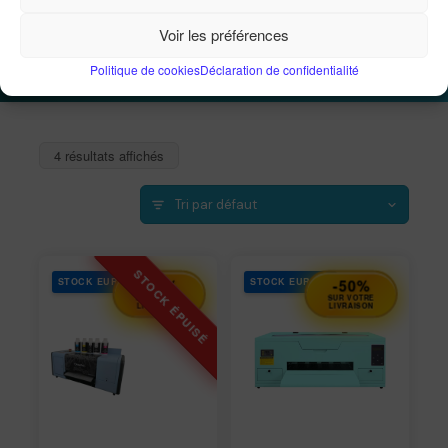
Voir les préférences
Accueil
Imprimantes
Imprimantes DTF OtterPro
Imprimantes DTF PRO
Politique de cookies
Déclaration de confidentialité
4 résultats affichés
STOCK EUROPE
STOCK EUROPE
-50%
-50%
SUR VOTRE
SUR VOTRE
LIVRAISON
LIVRAISON