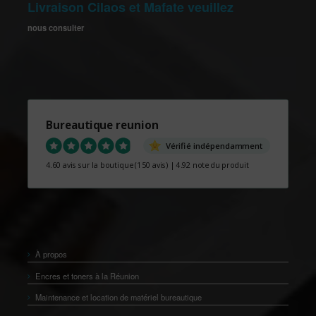
Livraison Cilaos et Mafate veuillez
nous consulter
Bureautique reunion
Vérifié indépendamment
4.60 avis sur la boutique
(150 avis)
|
4.92 note du produit
À propos
Encres et toners à la Réunion
Maintenance et location de matériel bureautique