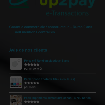
Garantie commerciale / constructeur – Durée 2 ans
… Sauf mentions contraires
Avis de nos clients
Porte clé Rond en plastique Blanc
par Anaelle G.
Note
5
sur
5
Pack Epson EcoTank 104 ( 4 couleurs)
par didier
Note
5
sur
5
Pack imprimante alimentaire canon TS 700 Series