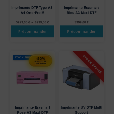
Imprimante DTF Type A3-
Imprimante Erasmart
A4 OtterPro M
Bleu A3 Maxl DTF
Plage
5999,00
€
–
8999,00
€
3999,00
€
de
Précommander
Précommander
prix :
5999,00 €
à
8999,00 €
STOCK EUROPE
-50%
SUR VOTRE
LIVRAISON
Imprimante Erasmart
Imprimante UV DTF Multi
Rose A3 Maxl DTF
Support