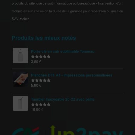
produits du site, que ce soit informatique ou bureautique - Intervention d'un
technicien sur site selon la durée de la garantie pour réparation ou mise en
SAV atelier
Produits les mieux notés
Porte-clé en cuir sublimable Tonneau
3,89
€
Note
5.00
sur 5
Planches DTF A4 - Impressions personnalisées
5,90
€
Note
5.00
sur 5
Tumbler inoxydable 20 OZ avec paille
19,90
€
Note
5.00
sur 5