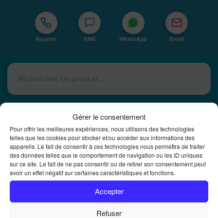
Appeler
SMS
WhatsApp
Email
Gérer le consentement
Pour offrir les meilleures expériences, nous utilisons des technologies
telles que les cookies pour stocker et/ou accéder aux informations des
Basé à La Réunion · 974
appareils. Le fait de consentir à ces technologies nous permettra de traiter
des données telles que le comportement de navigation ou les ID uniques
Bureautique Reunion Ei
sur ce site. Le fait de ne pas consentir ou de retirer son consentement peut
avoir un effet négatif sur certaines caractéristiques et fonctions.
Intégrateur de solutions d'impression Bureautique et
DTF à la Réunion
Accepter
Refuser