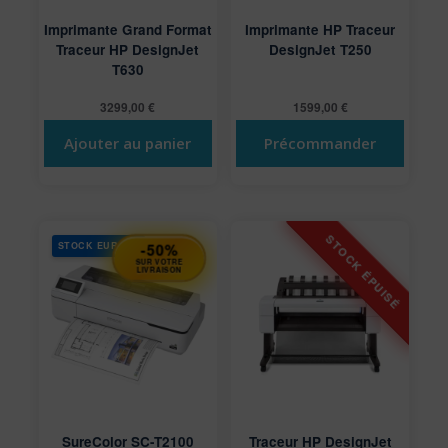
Imprimante Grand Format
Imprimante HP Traceur
Traceur HP DesignJet
DesignJet T250
T630
3299,00
€
1599,00
€
Ajouter au panier
Précommander
STOCK EUROPE
-50%
SUR VOTRE
LIVRAISON
SureColor SC-T2100
Traceur HP DesignJet