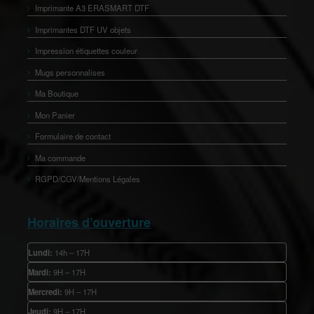
Imprimante A3 ERASMART DTF
Imprimantes DTF UV objets
Impression étiquettes couleur
Mugs personnalises
Ma Boutique
Mon Panier
Formulaire de contact
Ma commande
RGPD/CGV/Mentions Légales
Horaires d’ouverture
Lundi:
14h – 17H
Mardi:
9H – 17H
Mercredi:
9H – 17H
Jeudi:
9H – 17H