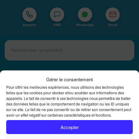
Appeler
SMS
WhatsApp
Email
Gérer le consentement
Pour offrir les meilleures expériences, nous utilisons des technologies
Basé à La Réunion · 974
telles que les cookies pour stocker et/ou accéder aux informations des
appareils. Le fait de consentir à ces technologies nous permettra de traiter
Bureautique Reunion Ei
des données telles que le comportement de navigation ou les ID uniques
sur ce site. Le fait de ne pas consentir ou de retirer son consentement peut
Intégrateur de solutions d'impression Bureautique et
DTF à la Réunion
avoir un effet négatif sur certaines caractéristiques et fonctions.
Accepter