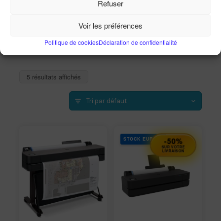
Refuser
Accueil
Imprimantes
Imprimantes grand format HP
Voir les préférences
Politique de cookies
Déclaration de confidentialité
5 résultats affichés
STOCK EUROPE
-50%
SUR VOTRE
LIVRAISON