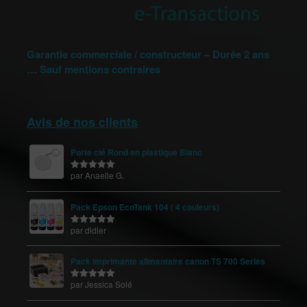
Garantie commerciale / constructeur – Durée 2 ans
… Sauf mentions contraires
Avis de nos clients
Porte clé Rond en plastique Blanc
par Anaelle G.
Note
5
sur
5
Pack Epson EcoTank 104 ( 4 couleurs)
par didier
Note
5
sur
5
Pack imprimante alimentaire canon TS 700 Series
par Jessica Solé
Note
5
sur
5