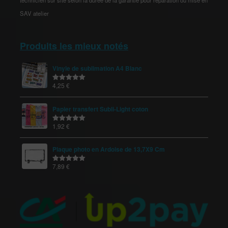
technicien sur site selon la durée de la garantie pour réparation ou mise en
SAV atelier
Produits les mieux notés
Vinyle de sublimation A4 Blanc
4,25
€
Note
5.00
sur 5
Papier transfert Subli-Light coton
1,92
€
Note
5.00
sur 5
Plaque photo en Ardoise de 13,7X9 Cm
7,89
€
Note
5.00
sur 5