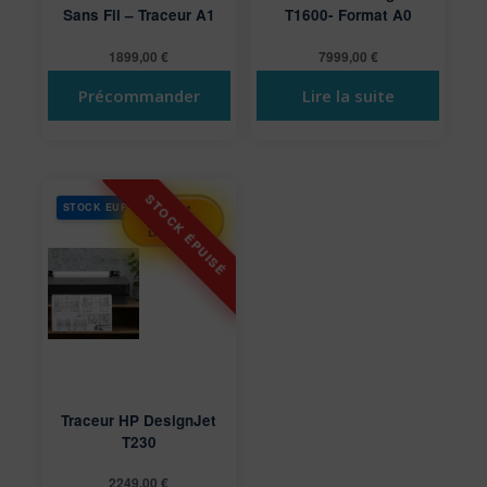
Sans Fil – Traceur A1
T1600- Format A0
1899,00
€
7999,00
€
Précommander
Lire la suite
STOCK EUROPE
-50%
SUR VOTRE
LIVRAISON
Traceur HP DesignJet
T230
2249,00
€