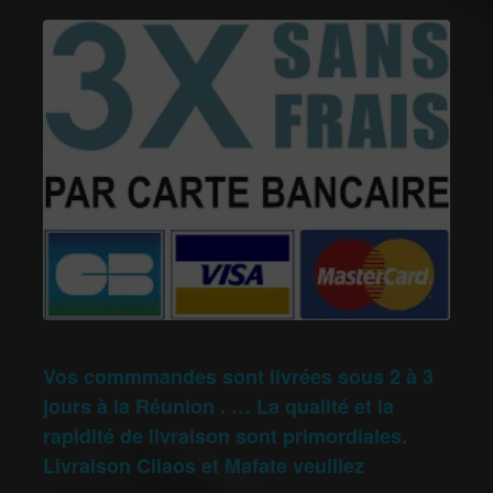
Vos commmandes sont livrées sous 2 à 3
jours à la Réunion . … La qualité et la
rapidité de livraison sont primordiales.
Livraison Cilaos et Mafate veuillez