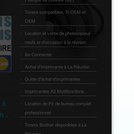
Toners compatibles, R-OEM et
OEM
Location et vente de photocopieur
neufs et d'occasion à la réunion
Se Connecter
Achat d'Imprimante à La Réunion
Guide d'achat d'imprimantes
Imprimantes A3 Multifonctions
 à
Location de Pc de bureau complet
n .
professionnel
Toners Brother disponibles à La
Réunion