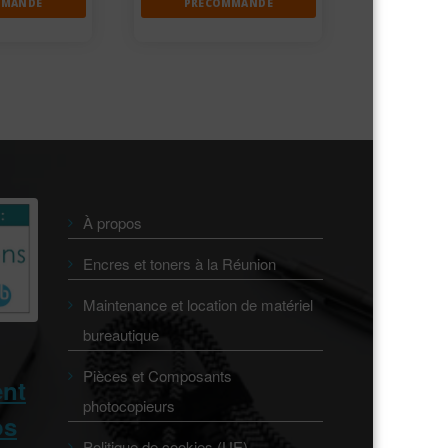
MMANDE
PRÉCOMMANDE
À propos
Encres et toners à la Réunion
Maintenance et location de matériel
bureautique
Pièces et Composants
ent
photocopieurs
os
Politique de cookies (UE)