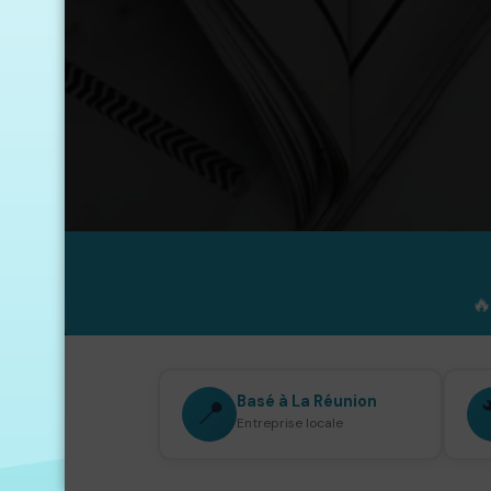
🔥
Basé à La Réunion
📍
Entreprise locale