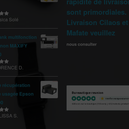
rapidité de livrais
sont primordiales.
sica Solé
Livraison Cilaos et
sur
Mafate veuillez
nk multifonction
nous consulter
anon MAXIFY
0
ORENCE D.
sur
e récupération
e usagée Epson
Bureautique reunion
Vérifié indépendam
00
4.60 avis sur la boutique
(150 avis)
|
4.92 note du produit
LISSA S.
sur