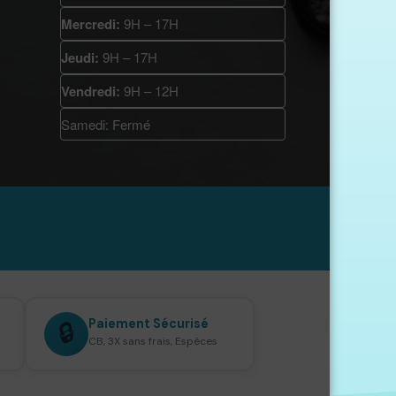
Mercredi:
9H – 17H
Jeudi:
9H – 17H
Vendredi:
9H – 12H
Samedi: Fermé

Paiement Sécurisé
🔒
CB, 3X sans frais, Espèces