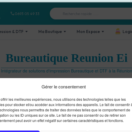
Recherche
phone
0693 05 49 33
de
n
produits
ession & DTF
Ma Boutique
Mon Espace
Logi
Bureautique Reunion Ei
Intégrateur de solutions d'impression Bureautique et DTF à la Réunio
Gérer le consentement
offrir les meilleures expériences, nous utilisons des technologies telles que les
Accueil
Informatique
PC tout-en-un
es pour stocker et/ou accéder aux informations des appareils. Le fait de consentir 
technologies nous permettra de traiter des données telles que le comportement de
ation ou les ID uniques sur ce site. Le fait de ne pas consentir ou de retirer son
ntement peut avoir un effet négatif sur certaines caractéristiques et fonctions.