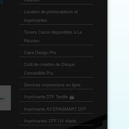
on
Location de photocopieurs et
imprimantes
Toners Canon disponibles à La
Réunion
Cake Design Pro
Outil de création de Disque
Comestible Pro
Services impressions en ligne
Imprimante DTF Textile
🖨️
👕
ment
Imprimante A3 ERASMART DTF
Imprimantes DTF UV objets