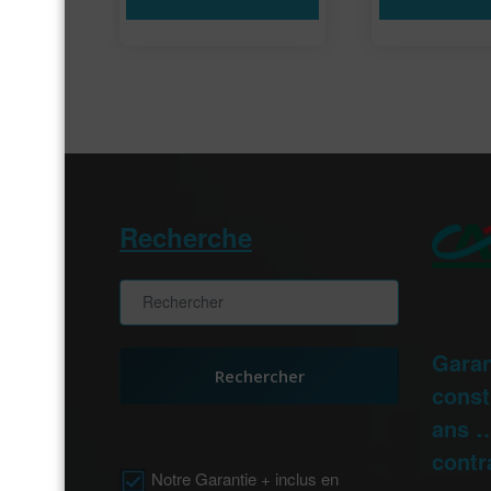
Recherche
Garan
Rechercher
const
ans …
contr
Notre Garantie + inclus en