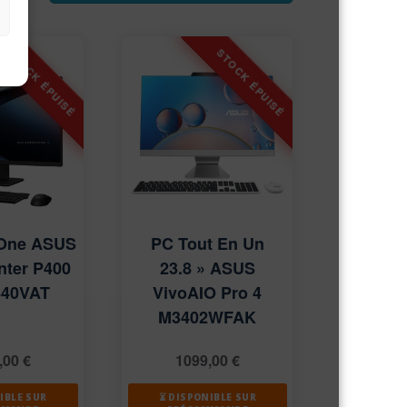
-One ASUS
PC Tout En Un
nter P400
23.8 » ASUS
440VAT
VivoAIO Pro 4
M3402WFAK
,00
€
1099,00
€
IBLE SUR
⏳ DISPONIBLE SUR