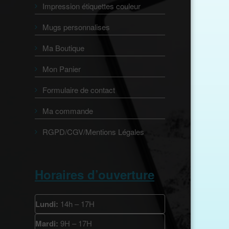
Impression étiquettes couleur
Mugs personnalises
Ma Boutique
Mon Panier
Formulaire de contact
Ma commande
RGPD/CGV/Mentions Légales
Horaires d’ouverture
Lundi:
14h – 17H
Mardi:
9H – 17H