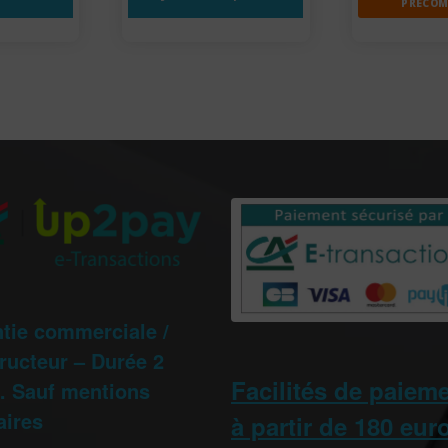
PRÉCO
tie commerciale /
ructeur – Durée 2
Facilités de paiem
 Sauf mentions
aires
à partir de 180 eur