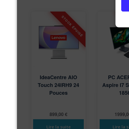
IdeaCentre AIO
PC ACE
Touch 24IRH9 24
Aspire I7 
Pouces
185
899,00
€
1999,
Lire la suite
Lire la 