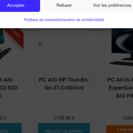
Accepter
Refuser
Voir les préférences
Politique de cookies
Déclaration de confidentialité
R AIO
PC AIO HP Tout-En-
PC All-In
S32-S32-
Un 27-Cr0041nf
ExpertCe
6
AiO P
00
€
1199,00
€
1269
⏳ DISPON
suite
Ajouter au panier