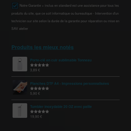
Notre Garantie + inclus en standard est une assistance pour tous les
produits du site, que ce soit informatique ou bureautique - Intervention d'un
technicien sur site selon la durée de la garantie pour réparation ou mise en
SAV atelier
Produits les mieux notés
Porte-clé en cuir sublimable Tonneau
3,89
€
Note
5.00
sur 5
Planches DTF A4 - Impressions personnalisées
5,90
€
Note
5.00
sur 5
Tumbler inoxydable 20 OZ avec paille
19,90
€
Note
5.00
sur 5