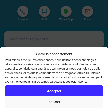
Appeler
SMS
WhatsApp
Email
Gérer le consentement
Pour offrir les meilleures expériences, nous utilisons des technologies
telles que les cookies pour stocker et/ou accéder aux informations des
appareils. Le fait de consentir à ces technologies nous permettra de traiter
Basé à La Réunion · 974
des données telles que le comportement de navigation ou les ID uniques
sur ce site. Le fait de ne pas consentir ou de retirer son consentement peut
Bureautique Reunion Ei
avoir un effet négatif sur certaines caractéristiques et fonctions.
Intégrateur de solutions d'impression Bureautique et
DTF à la Réunion
Accepter
Refuser