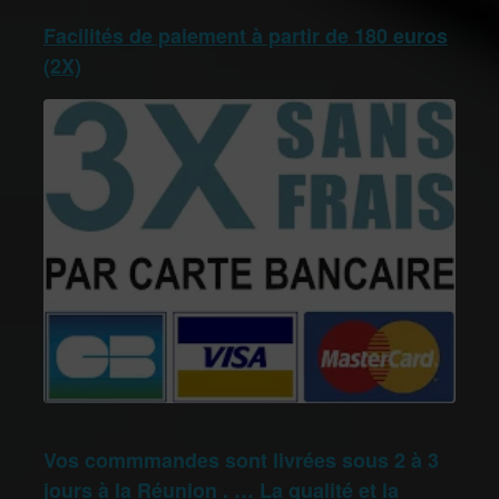
Facilités de paiement à partir de 180 euros
(2X)
Vos commmandes sont livrées sous 2 à 3
jours à la Réunion . … La qualité et la