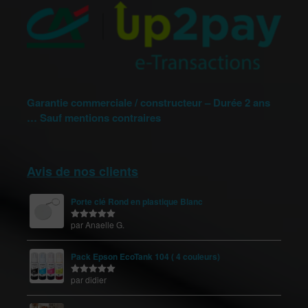
Garantie commerciale / constructeur – Durée 2 ans
… Sauf mentions contraires
Avis de nos clients
Porte clé Rond en plastique Blanc
par Anaelle G.
Note
5
sur
5
Pack Epson EcoTank 104 ( 4 couleurs)
par didier
Note
5
sur
5