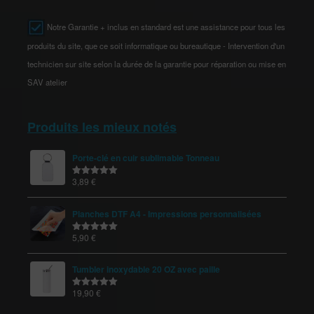
Notre Garantie + inclus en standard est une assistance pour tous les
produits du site, que ce soit informatique ou bureautique - Intervention d'un
technicien sur site selon la durée de la garantie pour réparation ou mise en
SAV atelier
Produits les mieux notés
Porte-clé en cuir sublimable Tonneau
3,89
€
Note
5.00
sur 5
Planches DTF A4 - Impressions personnalisées
5,90
€
Note
5.00
sur 5
Tumbler inoxydable 20 OZ avec paille
19,90
€
Note
5.00
sur 5