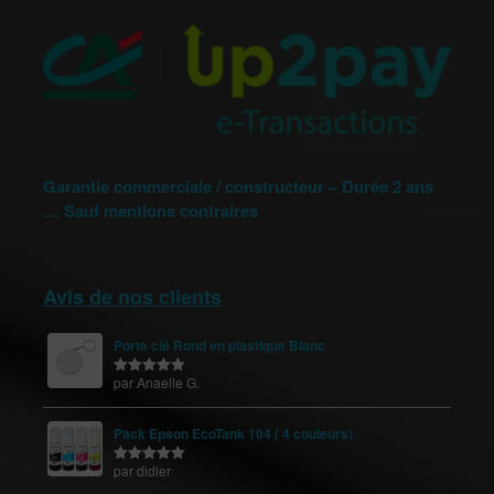
Garantie commerciale / constructeur – Durée 2 ans
… Sauf mentions contraires
Avis de nos clients
Porte clé Rond en plastique Blanc
par Anaelle G.
Note
5
sur
5
Pack Epson EcoTank 104 ( 4 couleurs)
par didier
Note
5
sur
5