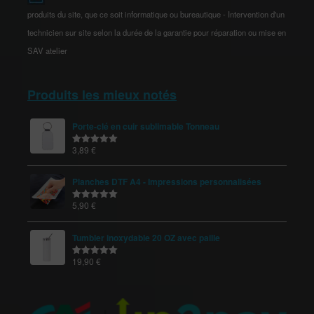
produits du site, que ce soit informatique ou bureautique - Intervention d'un
technicien sur site selon la durée de la garantie pour réparation ou mise en
SAV atelier
Produits les mieux notés
Porte-clé en cuir sublimable Tonneau
3,89
€
Note
5.00
sur 5
Planches DTF A4 - Impressions personnalisées
5,90
€
Note
5.00
sur 5
Tumbler inoxydable 20 OZ avec paille
19,90
€
Note
5.00
sur 5