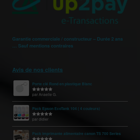
Garantie commerciale / constructeur – Durée 2 ans
… Sauf mentions contraires
Avis de nos clients
Porte clé Rond en plastique Blanc
par Anaelle G.
Note
5
sur
5
Pack Epson EcoTank 104 ( 4 couleurs)
par didier
Note
5
sur
5
Pack imprimante alimentaire canon TS 700 Series