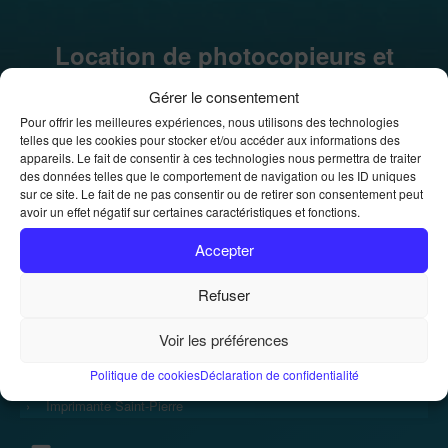
Location de photocopieurs et
imprimantes
Gérer le consentement
Location de photocopieurs et imprimantes
Accueil
»
Pour offrir les meilleures expériences, nous utilisons des technologies
telles que les cookies pour stocker et/ou accéder aux informations des
appareils. Le fait de consentir à ces technologies nous permettra de traiter
des données telles que le comportement de navigation ou les ID uniques
sur ce site. Le fait de ne pas consentir ou de retirer son consentement peut
avoir un effet négatif sur certaines caractéristiques et fonctions.
Accepter
Accueil
Refuser
›
Voir les préférences
Imprimante
Politique de cookies
Déclaration de confidentialité
›
Imprimante Saint-Pierre