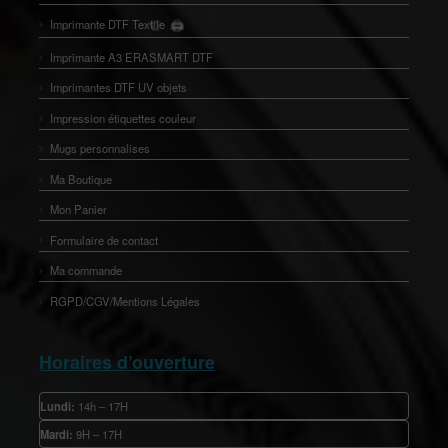
🖨️
Imprimante DTF Textile
👕
Imprimante A3 ERASMART DTF
Imprimantes DTF UV objets
Impression étiquettes couleur
Mugs personnalises
Ma Boutique
Mon Panier
Formulaire de contact
Ma commande
RGPD/CGV/Mentions Légales
Horaires d’ouverture
Lundi:
14h – 17H
Mardi:
9H – 17H