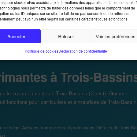
es pour stocker et/ou accéder aux informations des appareils. Le fait de consentir 
technologies nous permettra de traiter des données telles que le comportement de
ation ou les ID uniques sur ce site. Le fait de ne pas consentir ou de retirer son
ntement peut avoir un effet négatif sur certaines caractéristiques et fonctions.
Accepter
Refuser
Voir les préférences
Trois-Bassins
Politique de cookies
Déclaration de confidentialité
rimantes à Trois-Bassin
nstalle vos imprimantes à Trois-Bassins (Ouest). Gamme
ultifonctions pour particuliers et entreprises de Trois-Bassin
otre siège. Artisans, commerces et professions libérales de Trois-Ba
est.