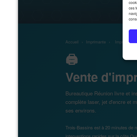
cooki
ces 
navig
conse
Accueil
›
Imprimante
›
Imprimante 
🖨️
Vente d'imp
Bureautique Réunion livre et i
complète laser, jet d'encre et m
ses environs.
Trois-Bassins est à 20 minutes de n
interventions rapides sur la côte Ou