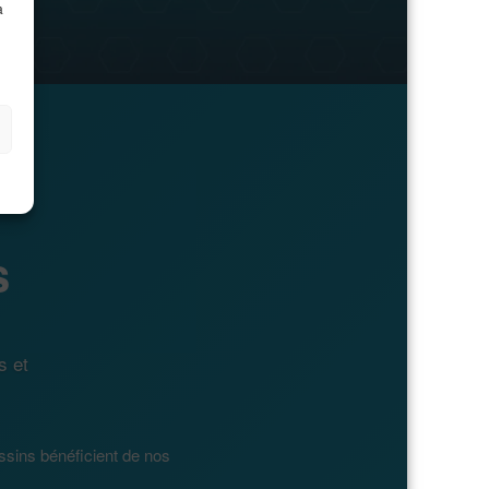
à
s
s et
ssins bénéficient de nos