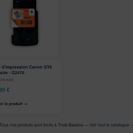
e d'impression Canon QY6
oire - G2470
 QY6-8028
,90
€
ir le produit →
Tous nos produits sont livrés à Trois-Bassins —
Voir tout le catalogue 