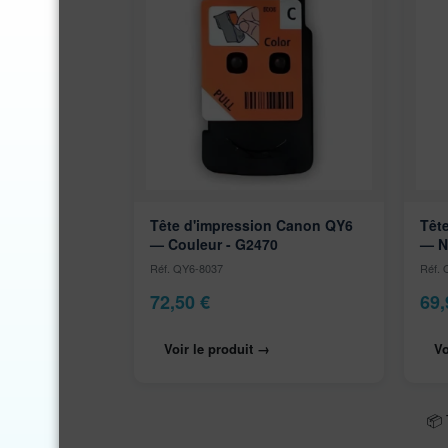
Tête d'impression Canon QY6
Têt
— Couleur - G2470
— N
Réf. QY6-8037
Réf.
72,50
€
69
Voir le produit →
Vo
📦 