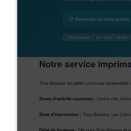
📋 Demander un devis gratuit
📍 Trois-Bassins
🚗 À 19 km — 20 min
Notre service imprima
Trois-Bassins est petite commune résidentielle d
Zones d'activité couvertes :
Centre-ville, bord
Zone d'intervention :
Trois-Bassins, Les Coli
Délai de livraison :
24h pour Trois-Bassins et s