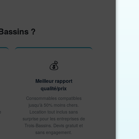
Bassins ?
💰
Meilleur rapport
qualité/prix
Consommables compatibles
jusqu'à 50% moins chers.
e
Location tout inclus sans
surprise pour les entreprises de
Trois-Bassins. Devis gratuit et
sans engagement.