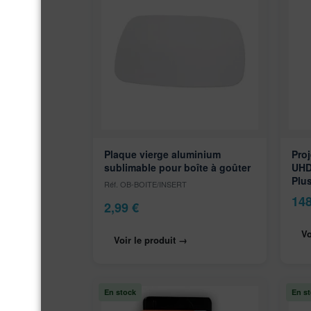
Plaque vierge aluminium
Pro
sublimable pour boîte à goûter
UHD
Plu
Réf. OB-BOITE/INSERT
14
2,99
€
Vo
Voir le produit →
En stock
En s