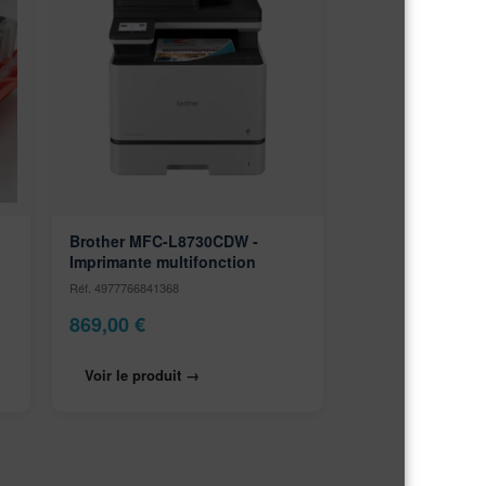
Brother MFC-L8730CDW -
Imprimante multifonction
Réf. 4977766841368
869,00
€
Voir le produit →