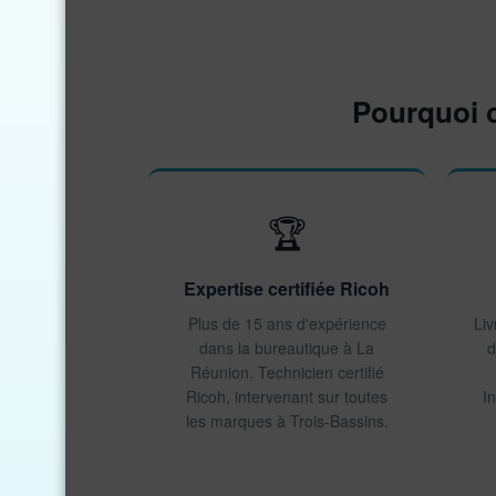
Pourquoi c
🏆
Expertise certifiée Ricoh
Plus de 15 ans d'expérience
Liv
dans la bureautique à La
d
Réunion. Technicien certifié
Ricoh, intervenant sur toutes
In
les marques à Trois-Bassins.