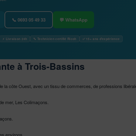
📞 0693 05 49 33
💬 WhatsApp
⚡ Livraison 24h
🔧 Technicien certifié Ricoh
✅ 15+ ans d'expérience
nte à Trois-Bassins
e la côte Ouest, avec un tissu de commerces, de professions libérales
 de mer, Les Colimaçons.
maçons.
es environs.