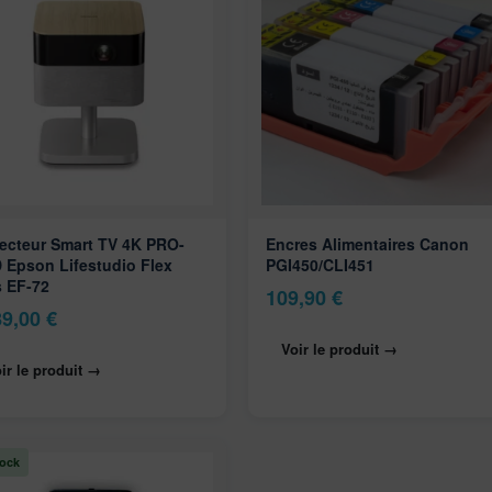
jecteur Smart TV 4K PRO-
Encres Alimentaires Canon
 Epson Lifestudio Flex
PGI450/CLI451
s EF-72
109,90
€
89,00
€
Voir le produit →
ir le produit →
tock