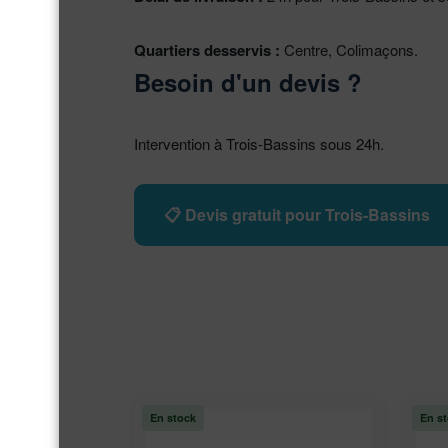
Quartiers desservis :
Centre, Colimaçons.
Besoin d'un devis ?
Intervention à Trois-Bassins sous 24h.
📋 Devis gratuit pour Trois-Bassins
En stock
En s