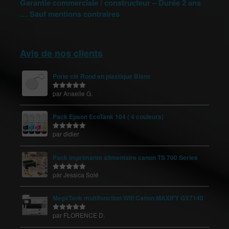
Garantie commerciale / constructeur – Durée 2 ans
… Sauf mentions contraires
Avis de nos clients
Porte clé Rond en plastique Blanc
par Anaelle G.
Note
5
sur
5
Pack Epson EcoTank 104 ( 4 couleurs)
par didier
Note
5
sur
5
Pack imprimante alimentaire canon TS 700 Series
par Jessica Solé
Note
5
sur
5
MegaTank multifonction Wifi Canon MAXIFY GX7140
par FLORENCE D.
Note
5
sur
5