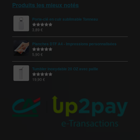
Produits les mieux notés
Porte-clé en cuir sublimable Tonneau
3,89
€
Note
5.00
sur 5
Planches DTF A4 - Impressions personnalisées
5,90
€
Note
5.00
sur 5
Tumbler inoxydable 20 OZ avec paille
19,90
€
Note
5.00
sur 5