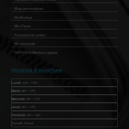
Mugs personnalises
Ma Boutique
Mon Panier
Formulaire de contact
Ma commande
RGPD/CGV/Mentions Légales
Horaires d’ouverture
Lundi:
14h – 17H
Mardi:
9H – 17H
Mercredi:
9H – 17H
Jeudi:
9H – 17H
Vendredi:
9H – 12H
Samedi: Fermé