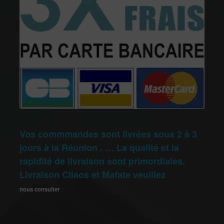
Vos commmandes sont livrées sous 2 à 3
jours à la Réunion . … La qualité et la
rapidité de livraison sont primordiales.
Livraison Cilaos et Mafate veuillez
nous consulter