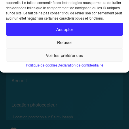
appareils. Le fait de consentir à ces technologies nous permettra de traiter
des données telles que le comportement de navigation ou les ID uniques
sur ce site. Le fait de ne pas consentir ou de retirer son consentement peut
Location de photocopieurs et
avoir un effet négatif sur certaines caractéristiques et fonctions.
imprimantes
Accepter
Location de photocopieurs et imprimantes
Accueil
»
Refuser
Voir les préférences
Politique de cookies
Déclaration de confidentialité
Accueil
›
Location photocopieur
›
Location photocopieur Saint-Joseph