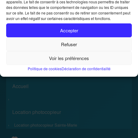
appareils. Le fait de consentir à ces technologies nous permettra de traiter
des données telles que le comportement de navigation ou les ID uniques
sur ce site. Le fait de ne pas consentir ou de retirer son consentement peut
Location de photocopieurs et
avoir un effet négatif sur certaines caractéristiques et fonctions.
imprimantes
Accepter
Location de photocopieurs et imprimantes
Accueil
»
Refuser
Voir les préférences
Politique de cookies
Déclaration de confidentialité
Accueil
›
Location photocopieur
›
Location photocopieur Sainte-Marie