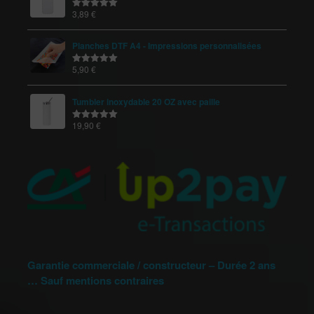
3,89
€
Note
5.00
sur 5
Planches DTF A4 - Impressions personnalisées
5,90
€
Note
5.00
sur 5
Tumbler inoxydable 20 OZ avec paille
19,90
€
Note
5.00
sur 5
Garantie commerciale / constructeur – Durée 2 ans
… Sauf mentions contraires