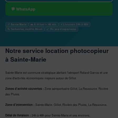
💬 WhatsApp
📍 Sainte-Marie
🚗 À 44 km — 48 min
⚡ Livraison 24h à 48h
🔧 Technicien certifié Ricoh
✅ 15+ ans d'expérience
Notre service location photocopieur
à Sainte-Marie
Sainte-Marie est commune stratégique abritant l'aéroport Roland Garros et une
zone d'activités économiques majeure autour de Gillot.
Zones d'activité couvertes :
Zone aéroportuaire Gillot, La Ressource, Rivière
des Pluies.
Zone d'intervention :
Sainte-Marie, Gillot, Rivière des Pluies, La Ressource.
Délai de livraison :
24h à 48h pour Sainte-Marie et ses environs.