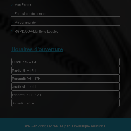
Mon Panier
Formulaire de contact
Ma commande
RGPD/CGV/Mentions Légales
Horaires d’ouverture
Lundi:
14h – 17H
Mardi:
9H – 17H
Mercredi:
9H – 17H
Jeudi:
9H – 17H
Vendredi:
9H – 12H
Samedi: Fermé
Site web conçu et réalisé par
Bureautique reunion EI