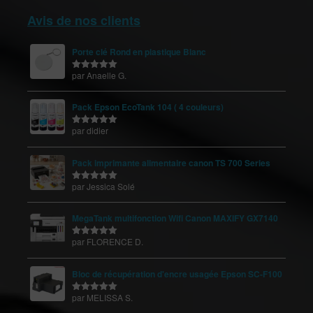
Avis de nos clients
Porte clé Rond en plastique Blanc
par Anaelle G.
Note
5
sur
5
Pack Epson EcoTank 104 ( 4 couleurs)
par didier
Note
5
sur
5
Pack imprimante alimentaire canon TS 700 Series
par Jessica Solé
Note
5
sur
5
MegaTank multifonction Wifi Canon MAXIFY GX7140
par FLORENCE D.
Note
5
sur
5
Bloc de récupération d'encre usagée Epson SC-F100
par MELISSA S.
Note
5
sur
5