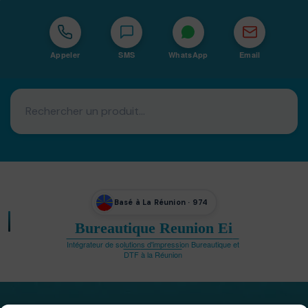
Appeler
SMS
WhatsApp
Email
Basé à La Réunion · 974
Bureautique Reunion Ei
Intégrateur de solutions d'impression Bureautique et
DTF à la Réunion