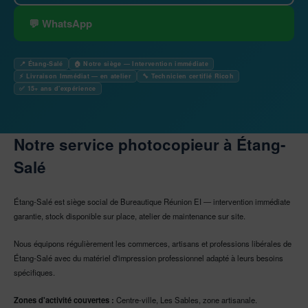
💬 WhatsApp
📍 Étang-Salé
🏠 Notre siège — Intervention immédiate
⚡ Livraison Immédiat — en atelier
🔧 Technicien certifié Ricoh
✅ 15+ ans d'expérience
Notre service photocopieur à Étang-
Salé
Étang-Salé est siège social de Bureautique Réunion EI — intervention immédiate
garantie, stock disponible sur place, atelier de maintenance sur site.
Nous équipons régulièrement les commerces, artisans et professions libérales de
Étang-Salé avec du matériel d'impression professionnel adapté à leurs besoins
spécifiques.
Zones d'activité couvertes :
Centre-ville, Les Sables, zone artisanale.