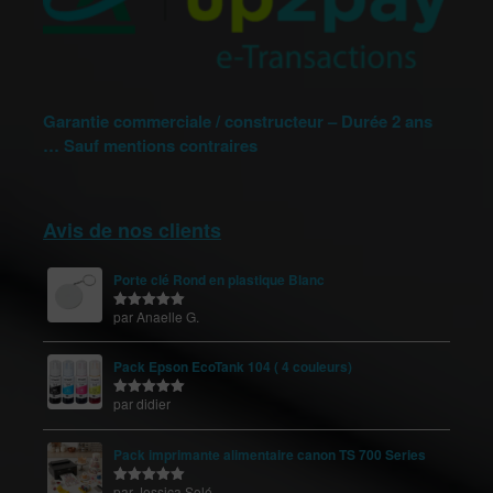
Garantie commerciale / constructeur – Durée 2 ans
… Sauf mentions contraires
Avis de nos clients
Porte clé Rond en plastique Blanc
par Anaelle G.
Note
5
sur
5
Pack Epson EcoTank 104 ( 4 couleurs)
par didier
Note
5
sur
5
Pack imprimante alimentaire canon TS 700 Series
par Jessica Solé
Note
5
sur