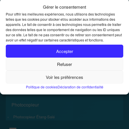
Gérer le consentement
Location de photocopieurs et
Pour offrir les meilleures expériences, nous utilisons des technologies
telles que les cookies pour stocker et/ou accéder aux informations des
imprimantes
appareils. Le fait de consentir à ces technologies nous permettra de traiter
des données telles que le comportement de navigation ou les ID uniques
Location de photocopieurs et imprimantes
Accueil
»
sur ce site. Le fait de ne pas consentir ou de retirer son consentement peut
avoir un effet négatif sur certaines caractéristiques et fonctions.
Accepter
Refuser
Voir les préférences
Accueil
Politique de cookies
Déclaration de confidentialité
›
Photocopieur
›
Photocopieur Étang-Salé