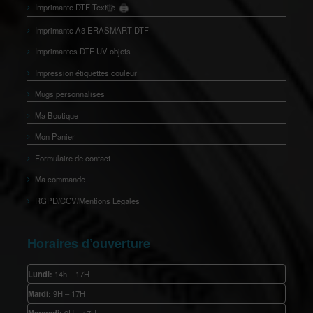
Imprimante DTF Textile
🖨️
👕
Imprimante A3 ERASMART DTF
Imprimantes DTF UV objets
Impression étiquettes couleur
Mugs personnalises
Ma Boutique
Mon Panier
Formulaire de contact
Ma commande
RGPD/CGV/Mentions Légales
Horaires d’ouverture
Lundi:
14h – 17H
Mardi:
9H – 17H
Mercredi:
9H – 17H