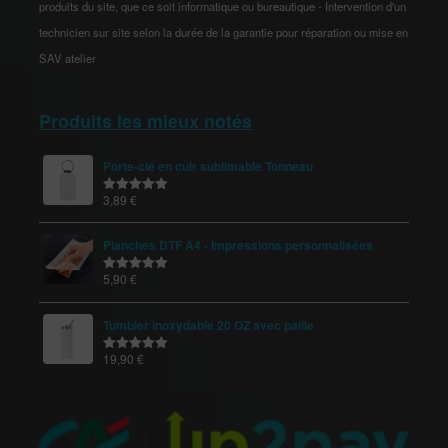
produits du site, que ce soit informatique ou bureautique - Intervention d'un
technicien sur site selon la durée de la garantie pour réparation ou mise en
SAV atelier
Produits les mieux notés
Porte-clé en cuir sublimable Tonneau
3,89
€
Note
5.00
sur 5
Planches DTF A4 - Impressions personnalisées
5,90
€
Note
5.00
sur 5
Tumbler inoxydable 20 OZ avec paille
19,90
€
Note
5.00
sur 5