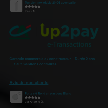
Tumbler inoxydable 20 OZ avec paille
19,90
€
Note
5.00
sur 5
Garantie commerciale / constructeur – Durée 2 ans
… Sauf mentions contraires
Avis de nos clients
Porte clé Rond en plastique Blanc
par Anaelle G.
Note
5
sur
5