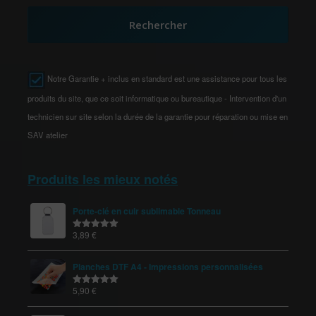
Rechercher
Notre Garantie + inclus en standard est une assistance pour tous les
produits du site, que ce soit informatique ou bureautique - Intervention d'un
technicien sur site selon la durée de la garantie pour réparation ou mise en
SAV atelier
Produits les mieux notés
Porte-clé en cuir sublimable Tonneau
3,89
€
Note
5.00
sur 5
Planches DTF A4 - Impressions personnalisées
5,90
€
Note
5.00
sur 5