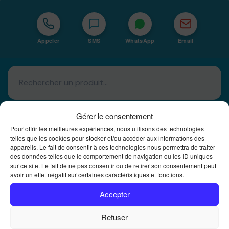
Appeler
SMS
WhatsApp
Email
Gérer le consentement
Pour offrir les meilleures expériences, nous utilisons des technologies
telles que les cookies pour stocker et/ou accéder aux informations des
appareils. Le fait de consentir à ces technologies nous permettra de traiter
Basé à La Réunion · 974
des données telles que le comportement de navigation ou les ID uniques
sur ce site. Le fait de ne pas consentir ou de retirer son consentement peut
Bureautique Reunion Ei
avoir un effet négatif sur certaines caractéristiques et fonctions.
Intégrateur de solutions d'impression Bureautique et
DTF à la Réunion
Accepter
Refuser