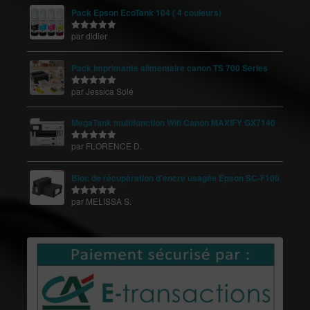
Pack Epson EcoTank 104 ( 4 couleurs)
par didier
Note
5
sur
5
Pack imprimante alimentaire canon TS 700 Series
par Jessica Solé
Note
5
sur
5
MegaTank multifonction Wifi Canon MAXIFY GX7140
par FLORENCE D.
Note
5
sur
5
Bloc de récupération d'encre usagée Epson SC-F100
par MELISSA S.
Note
5
sur
5