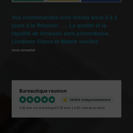
Vos commmandes sont livrées sous 2 à 3
jours à la Réunion . … La qualité et la
rapidité de livraison sont primordiales.
Livraison Cilaos et Mafate veuillez
nous consulter
Bureautique reunion
Vérifié indépendamment
4.60 avis sur la boutique
(150 avis)
|
4.92 note du produit