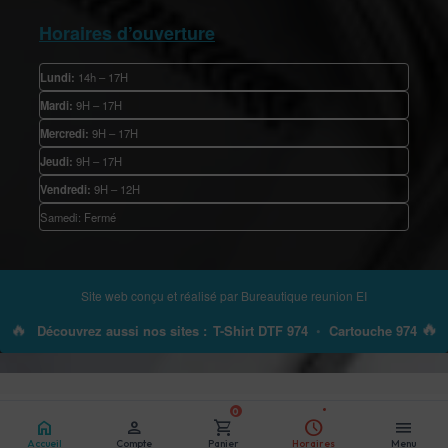
Horaires d’ouverture
Lundi:
14h – 17H
Mardi:
9H – 17H
Mercredi:
9H – 17H
Jeudi:
9H – 17H
Vendredi:
9H – 12H
Samedi: Fermé
Site web conçu et réalisé par
Bureautique reunion EI
🔥
🔥
Découvrez aussi nos sites :
T-Shirt DTF 974
•
Cartouche 974
0
home
person
shopping_cart
schedule
menu
Accueil
Compte
Panier
Horaires
Menu