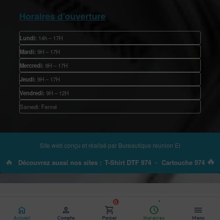
Horaires d’ouverture
Lundi:
14h – 17H
Mardi:
9H – 17H
Mercredi:
9H – 17H
Jeudi:
9H – 17H
Vendredi:
9H – 12H
Samedi: Fermé
Site web conçu et réalisé par
Bureautique reunion EI
🔥
🔥
Découvrez aussi nos sites :
T-Shirt DTF 974
•
Cartouche 974
0
home
person
shopping_cart
schedule
menu
Accueil
Compte
Panier
Horaires
Menu