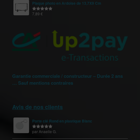
Plaque photo en Ardoise de 13,7X9 Cm
7,89
€
Note
5.00
sur 5
Garantie commerciale / constructeur – Durée 2 ans
… Sauf mentions contraires
Avis de nos clients
Porte clé Rond en plastique Blanc
par Anaelle G.
Note
5
sur
5