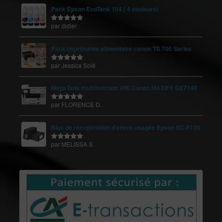
Pack Epson EcoTank 104 ( 4 couleurs)
par didier
Note
5
sur
5
Pack imprimante alimentaire canon TS 700 Series
par Jessica Solé
Note
5
sur
5
MegaTank multifonction Wifi Canon MAXIFY GX7140
par FLORENCE D.
Note
5
sur
5
Bloc de récupération d'encre usagée Epson SC-F100
par MELISSA S.
Note
5
sur
5