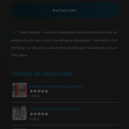
Rechercher
Notre Garantie + inclus en standard est une assistance pour tous les
produits du site, que ce soit informatique ou bureautique - Intervention d'un
technicien sur site selon la durée de la garantie pour réparation ou mise en
SAV atelier
Produits les mieux notés
Papier transfert Subli-Light coton
1,92
€
Note
5.00
sur 5
Vinyle de sublimation A4 Blanc
4,25
€
Note
5.00
sur 5