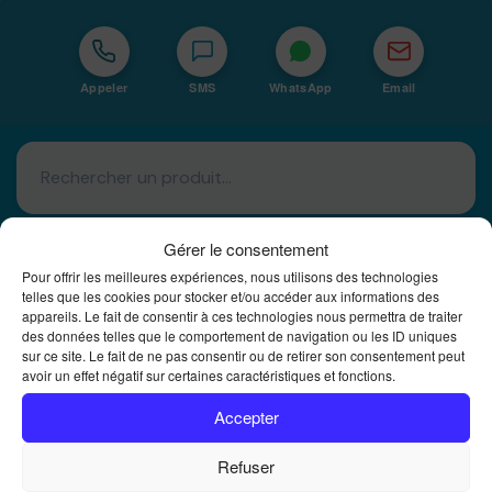
Appeler
SMS
WhatsApp
Email
Gérer le consentement
Pour offrir les meilleures expériences, nous utilisons des technologies
telles que les cookies pour stocker et/ou accéder aux informations des
appareils. Le fait de consentir à ces technologies nous permettra de traiter
Basé à La Réunion · 974
des données telles que le comportement de navigation ou les ID uniques
sur ce site. Le fait de ne pas consentir ou de retirer son consentement peut
Bureautique Reunion Ei
avoir un effet négatif sur certaines caractéristiques et fonctions.
Intégrateur de solutions d'impression Bureautique et
DTF à la Réunion
Accepter
Refuser