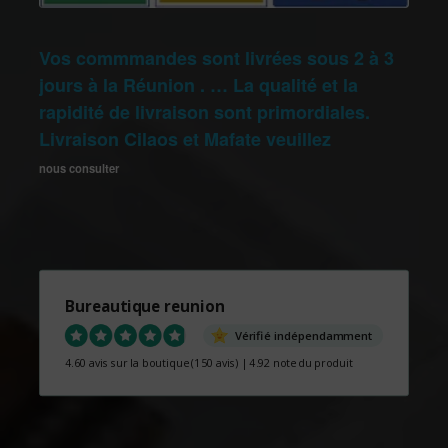
Vos commmandes sont livrées sous 2 à 3
jours à la Réunion . … La qualité et la
rapidité de livraison sont primordiales.
Livraison Cilaos et Mafate veuillez
nous consulter
Bureautique reunion
Vérifié indépendamment
4.60 avis sur la boutique
(150 avis)
|
4.92 note du produit