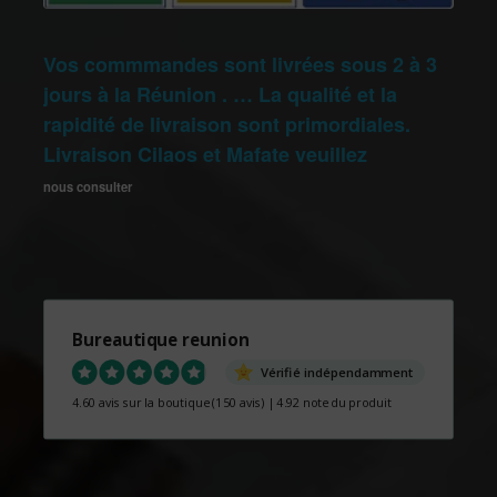
Vos commmandes sont livrées sous 2 à 3
jours à la Réunion . … La qualité et la
rapidité de livraison sont primordiales.
Livraison Cilaos et Mafate veuillez
nous consulter
Bureautique reunion
Vérifié indépendamment
4.60 avis sur la boutique
(150 avis)
|
4.92 note du produit