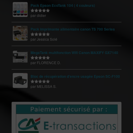
Pack Epson EcoTank 104 ( 4 couleurs)
par didier
Note
5
sur
5
Pack imprimante alimentaire canon TS 700 Series
par Jessica Solé
Note
5
sur
5
MegaTank multifonction Wifi Canon MAXIFY GX7140
par FLORENCE D.
Note
5
sur
5
Bloc de récupération d'encre usagée Epson SC-F100
par MELISSA S.
Note
5
sur
5