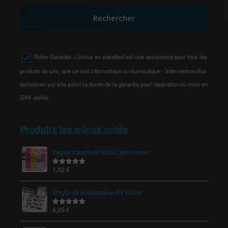
Rechercher
Notre Garantie + inclus en standard est une assistance pour tous les
produits du site, que ce soit informatique ou bureautique - Intervention d'un
technicien sur site selon la durée de la garantie pour réparation ou mise en
SAV atelier
Produits les mieux notés
Papier transfert Subli-Light coton
1,92
€
Note
5.00
sur 5
Vinyle de sublimation A4 Blanc
4,25
€
Note
5.00
sur 5