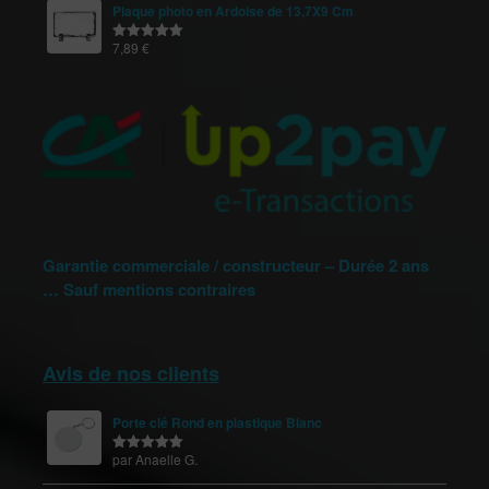
Plaque photo en Ardoise de 13,7X9 Cm
7,89
€
Note
5.00
sur 5
Garantie commerciale / constructeur – Durée 2 ans
… Sauf mentions contraires
Avis de nos clients
Porte clé Rond en plastique Blanc
par Anaelle G.
Note
5
sur
5