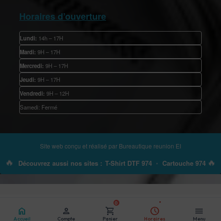
Horaires d’ouverture
Lundi:
14h – 17H
Mardi:
9H – 17H
Mercredi:
9H – 17H
Jeudi:
9H – 17H
Vendredi:
9H – 12H
Samedi: Fermé
Site web conçu et réalisé par
Bureautique reunion EI
🔥
🔥
Découvrez aussi nos sites :
T-Shirt DTF 974
•
Cartouche 974
0
home
person
shopping_cart
schedule
menu
Accueil
Compte
Panier
Horaires
Menu