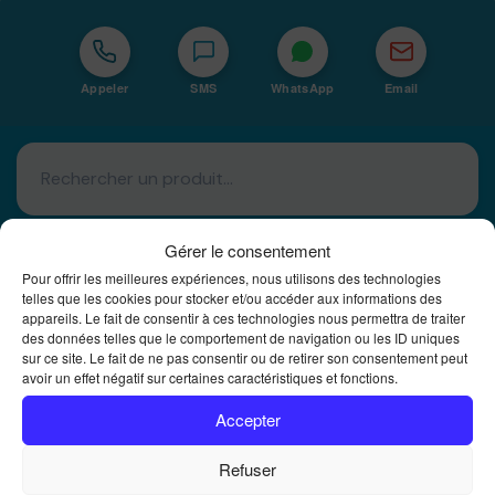
Appeler
SMS
WhatsApp
Email
Gérer le consentement
Pour offrir les meilleures expériences, nous utilisons des technologies
telles que les cookies pour stocker et/ou accéder aux informations des
appareils. Le fait de consentir à ces technologies nous permettra de traiter
Basé à La Réunion · 974
des données telles que le comportement de navigation ou les ID uniques
sur ce site. Le fait de ne pas consentir ou de retirer son consentement peut
Bureautique Reunion Ei
avoir un effet négatif sur certaines caractéristiques et fonctions.
Intégrateur de solutions d'impression Bureautique et
DTF à la Réunion
Accepter
Refuser