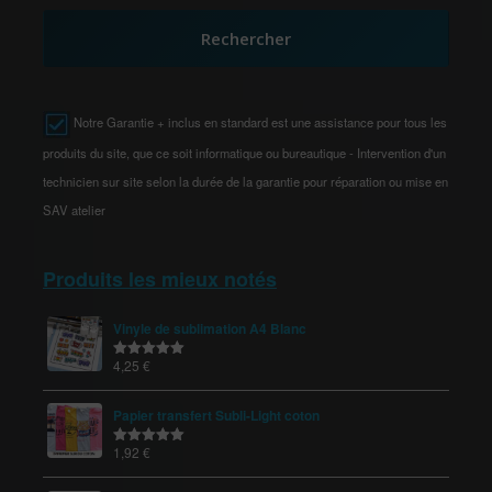
Rechercher
Notre Garantie + inclus en standard est une assistance pour tous les
produits du site, que ce soit informatique ou bureautique - Intervention d'un
technicien sur site selon la durée de la garantie pour réparation ou mise en
SAV atelier
Produits les mieux notés
Vinyle de sublimation A4 Blanc
4,25
€
Note
5.00
sur 5
Papier transfert Subli-Light coton
1,92
€
Note
5.00
sur 5