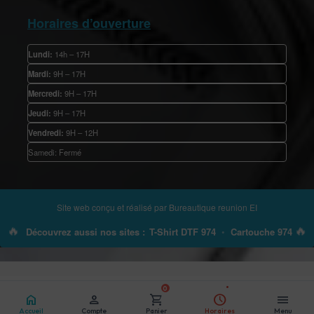
Horaires d’ouverture
Lundi:
14h – 17H
Mardi:
9H – 17H
Mercredi:
9H – 17H
Jeudi:
9H – 17H
Vendredi:
9H – 12H
Samedi: Fermé
Site web conçu et réalisé par
Bureautique reunion EI
🔥
🔥
Découvrez aussi nos sites :
T-Shirt DTF 974
•
Cartouche 974
0
home
person
shopping_cart
schedule
menu
Accueil
Compte
Panier
Horaires
Menu