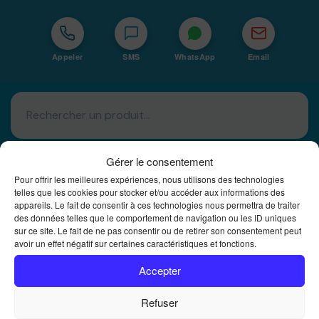
Appeler
SMS
WhatsApp
Email
Gérer le consentement
Pour offrir les meilleures expériences, nous utilisons des technologies
telles que les cookies pour stocker et/ou accéder aux informations des
appareils. Le fait de consentir à ces technologies nous permettra de traiter
Basé à La Réunion · 974
des données telles que le comportement de navigation ou les ID uniques
sur ce site. Le fait de ne pas consentir ou de retirer son consentement peut
Bureautique Reunion Ei
avoir un effet négatif sur certaines caractéristiques et fonctions.
Intégrateur de solutions d'impression Bureautique et
DTF à la Réunion
Accepter
Refuser