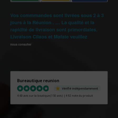
Vos commmandes sont livrées sous 2 à 3
jours à la Réunion . … La qualité et la
rapidité de livraison sont primordiales.
Livraison Cilaos et Mafate veuillez
nous consulter
Bureautique reunion
Vérifié indépendamment
4.60 avis sur la boutique
(150 avis)
|
4.92 note du produit