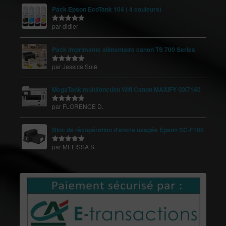
Pack Epson EcoTank 104 ( 4 couleurs)
par didier
Note
5
sur
5
Pack imprimante alimentaire canon TS 700 Series
par Jessica Solé
Note
5
sur
5
MegaTank multifonction Wifi Canon MAXIFY GX7140
par FLORENCE D.
Note
5
sur
5
Bloc de récupération d'encre usagée Epson SC-F100
par MELISSA S.
Note
5
sur
5