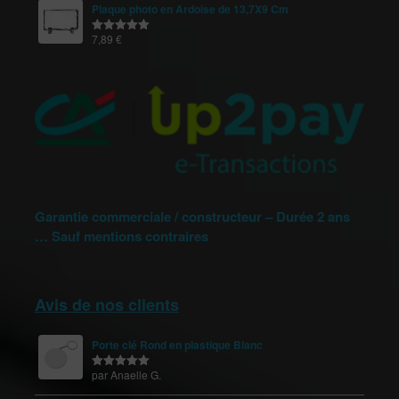
Plaque photo en Ardoise de 13,7X9 Cm
7,89
€
Note
5.00
sur 5
Garantie commerciale / constructeur – Durée 2 ans
… Sauf mentions contraires
Avis de nos clients
Porte clé Rond en plastique Blanc
par Anaelle G.
Note
5
sur
5