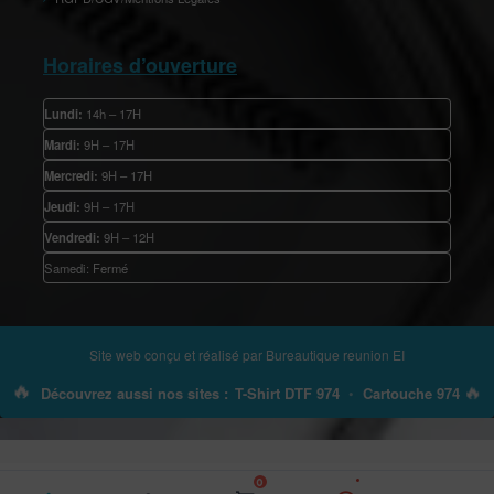
Horaires d’ouverture
Lundi:
14h – 17H
Mardi:
9H – 17H
Mercredi:
9H – 17H
Jeudi:
9H – 17H
Vendredi:
9H – 12H
Samedi: Fermé
Site web conçu et réalisé par
Bureautique reunion EI
🔥
🔥
Découvrez aussi nos sites :
T-Shirt DTF 974
•
Cartouche 974
0