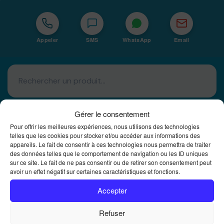
Appeler
SMS
WhatsApp
Email
Gérer le consentement
Pour offrir les meilleures expériences, nous utilisons des technologies
telles que les cookies pour stocker et/ou accéder aux informations des
appareils. Le fait de consentir à ces technologies nous permettra de traiter
Basé à La Réunion · 974
des données telles que le comportement de navigation ou les ID uniques
sur ce site. Le fait de ne pas consentir ou de retirer son consentement peut
Bureautique Reunion Ei
avoir un effet négatif sur certaines caractéristiques et fonctions.
Intégrateur de solutions d'impression Bureautique et
DTF à la Réunion
Accepter
Refuser