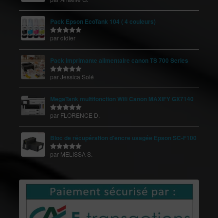
5
Pack Epson EcoTank 104 ( 4 couleurs)
par didier
Note
5
sur
5
Pack imprimante alimentaire canon TS 700 Series
par Jessica Solé
Note
5
sur
5
MegaTank multifonction Wifi Canon MAXIFY GX7140
par FLORENCE D.
Note
5
sur
5
Bloc de récupération d'encre usagée Epson SC-F100
par MELISSA S.
Note
5
sur
5