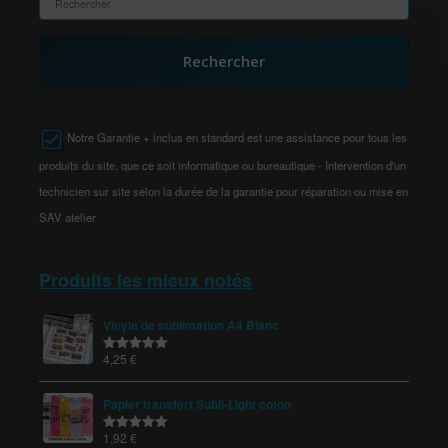
Rechercher
Notre Garantie + inclus en standard est une assistance pour tous les
produits du site, que ce soit informatique ou bureautique - Intervention d'un
technicien sur site selon la durée de la garantie pour réparation ou mise en
SAV atelier
Produits les mieux notés
Vinyle de sublimation A4 Blanc
4,25
€
Note
5.00
sur 5
Papier transfert Subli-Light coton
1,92
€
Note
5.00