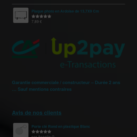
sur 5
Plaque photo en Ardoise de 13,7X9 Cm
7,89
€
Note
5.00
sur 5
Garantie commerciale / constructeur – Durée 2 ans
… Sauf mentions contraires
Avis de nos clients
Porte clé Rond en plastique Blanc
par Anaelle G.
Note
5
sur