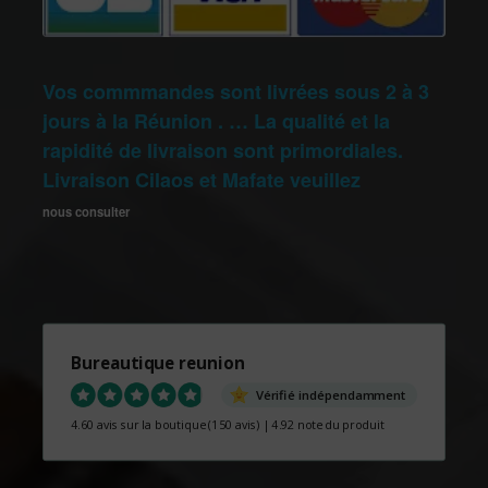
Vos commmandes sont livrées sous 2 à 3
jours à la Réunion . … La qualité et la
rapidité de livraison sont primordiales.
Livraison Cilaos et Mafate veuillez
nous consulter
Bureautique reunion
Vérifié indépendamment
4.60 avis sur la boutique
(150 avis)
|
4.92 note du produit