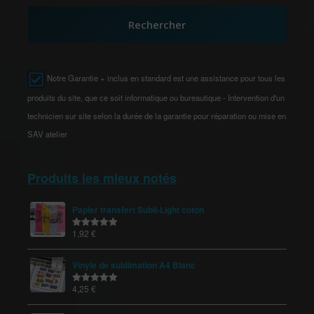
Rechercher
Notre Garantie + inclus en standard est une assistance pour tous les
produits du site, que ce soit informatique ou bureautique - Intervention d'un
technicien sur site selon la durée de la garantie pour réparation ou mise en
SAV atelier
Produits les mieux notés
Papier transfert Subli-Light coton
1,92
€
Note
5.00
sur 5
Vinyle de sublimation A4 Blanc
4,25
€
Note
5.00
sur 5