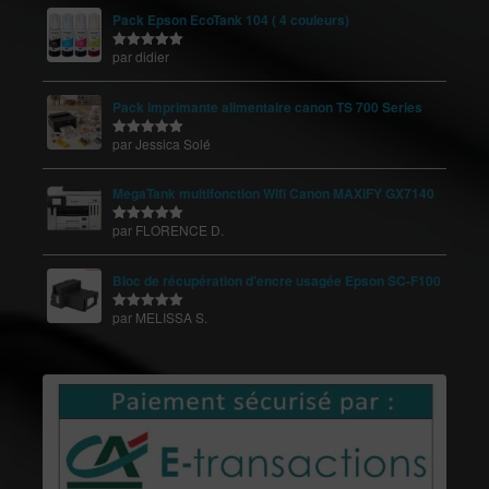
Pack Epson EcoTank 104 ( 4 couleurs)
par didier
Note
5
sur
5
Pack imprimante alimentaire canon TS 700 Series
par Jessica Solé
Note
5
sur
5
MegaTank multifonction Wifi Canon MAXIFY GX7140
par FLORENCE D.
Note
5
sur
5
Bloc de récupération d'encre usagée Epson SC-F100
par MELISSA S.
Note
5
sur
5