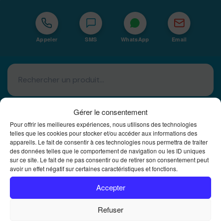
Appeler
SMS
WhatsApp
Email
Gérer le consentement
Pour offrir les meilleures expériences, nous utilisons des technologies
telles que les cookies pour stocker et/ou accéder aux informations des
appareils. Le fait de consentir à ces technologies nous permettra de traiter
Basé à La Réunion · 974
des données telles que le comportement de navigation ou les ID uniques
sur ce site. Le fait de ne pas consentir ou de retirer son consentement peut
Bureautique Reunion Ei
avoir un effet négatif sur certaines caractéristiques et fonctions.
Intégrateur de solutions d'impression Bureautique et
DTF à la Réunion
Accepter
Refuser