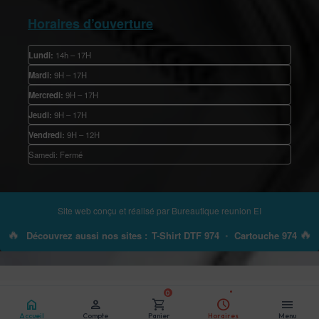
Horaires d’ouverture
Lundi:
14h – 17H
Mardi:
9H – 17H
Mercredi:
9H – 17H
Jeudi:
9H – 17H
Vendredi:
9H – 12H
Samedi: Fermé
Site web conçu et réalisé par
Bureautique reunion EI
🔥
🔥
Découvrez aussi nos sites :
T-Shirt DTF 974
•
Cartouche 974
0
home
person
shopping_cart
schedule
menu
Accueil
Compte
Panier
Horaires
Menu