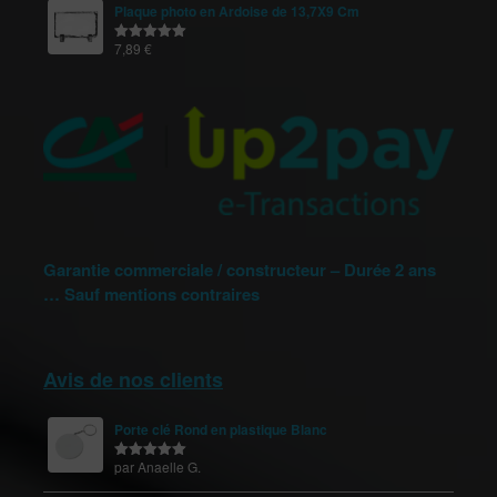
Plaque photo en Ardoise de 13,7X9 Cm
7,89
€
Note
5.00
sur 5
Garantie commerciale / constructeur – Durée 2 ans
… Sauf mentions contraires
Avis de nos clients
Porte clé Rond en plastique Blanc
par Anaelle G.
Note
5
sur
5