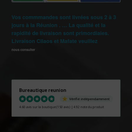
Vos commmandes sont livrées sous 2 à 3
jours à la Réunion . … La qualité et la
rapidité de livraison sont primordiales.
Livraison Cilaos et Mafate veuillez
nous consulter
Bureautique reunion
Vérifié indépendamment
4.60 avis sur la boutique
(150 avis)
|
4.92 note du produit